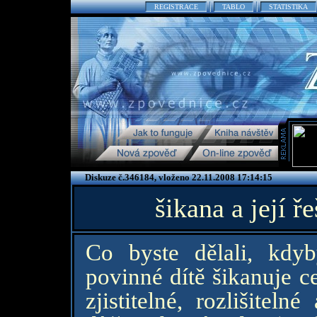
REGISTRACE
TABLO
STATISTIKA
Diskuze č.346184, vloženo 22.11.2008 17:14:15
šikana a její ř
Co byste dělali, kdyby
povinné dítě šikanuje ce
zjistitelné, rozlišitel