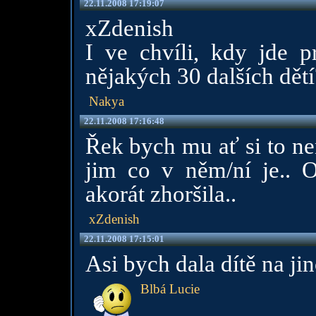
22.11.2008 17:19:07
xZdenish
I ve chvíli, kdy jde pr
nějakých 30 dalších dětí
Nakya
22.11.2008 17:16:48
Řek bych mu ať si to nen
jim co v něm/ní je.. 
akorát zhoršila..
xZdenish
22.11.2008 17:15:01
Asi bych dala dítě na ji
Blbá Lucie