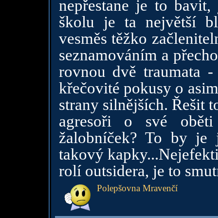
nepřestane je to bavit,
školu je ta největší b
vesměs těžko začlenitel
seznamováním a přechod 
rovnou dvě traumata -
křečovité pokusy o asimi
strany silnějších. Řešit t
agresoři o své oběti
žalobníček? To by je 
takový kapky...Nejefektiv
rolí outsidera, je to smut
Polepšovna Mravenčí