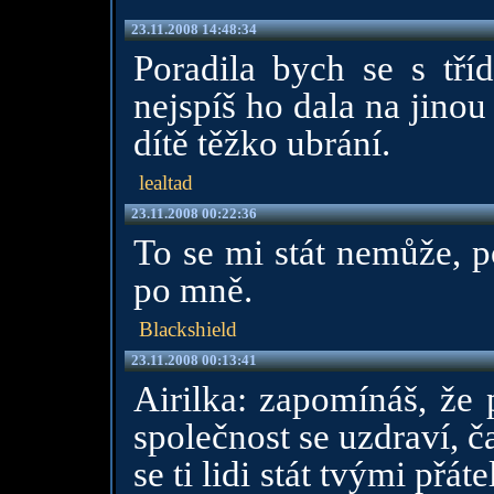
23.11.2008 14:48:34
Poradila bych se s tříd
nejspíš ho dala na jinou 
dítě těžko ubrání.
lealtad
23.11.2008 00:22:36
To se mi stát nemůže, p
po mně.
Blackshield
23.11.2008 00:13:41
Airilka: zapomínáš, že 
společnost se uzdraví, 
se ti lidi stát tvými přá