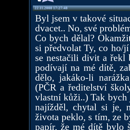
22.11.2008 17:27:48
Byl jsem v takové situaci,
dvacet.. No, své problém
Co bych dělal? Okamžitě
si předvolat Ty, co ho/jí
se nestačili divit a řekl
podívají na mé dítě, za
dělo, jakáko-li narážka
(PČR a ředitelství ško
vlastní kůži..) Tak bych
najížděl, chytal si je,
života peklo, s tím, ze 
papír, že mé dítě bylo