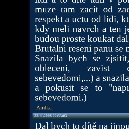
muze tam zacit od zac
respekt a uctu od lidi, k
kdy meli navrch a ten j
budou proste koukat dal,
Brutalni reseni panu se m
Snazila bych se zjsiti
obleceni, zavist
sebevedomi,...) a snazila
a pokusit se to "nap
sebevedomi.)
Airilka
22.11.2008 22:33:03
Dal bych to dítě na jino