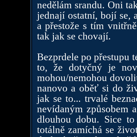
nedělám srandu. Oni tak
jednají ostatní, bojí se,
a přestože s tím vnitřn
tak jak se chovají.
Bezprdele po přestupu té
to, že dotyčný je nov
mohou/nemohou dovolit a
nanovo a oběť si do živ
jak se to... trvalé bez
nevídaným způsobem a 
dlouhou dobu. Sice to 
totálně zamíchá se živo