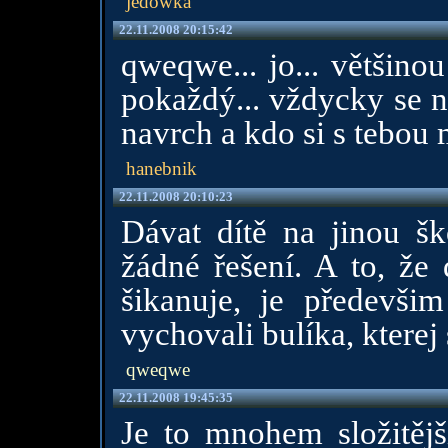
jedowka
22.11.2008 20:15:42
qweqwe... jo... většino
pokaždý... vždycky se 
navrch a kdo si s tebou m
hanebnik
22.11.2008 20:10:23
Dávat dítě na jinou ško
žádné řešení. A to, že 
šikanuje, je předevši
vychovali bulíka, kterej
qweqwe
22.11.2008 19:45:35
Je to mnohem složitějš