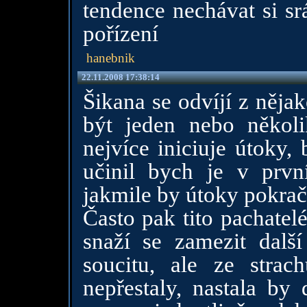
tendence nechávat si sr
pořízení
hanebnik
22.11.2008 17:38:14
Šikana se odvíjí z něja
být jeden nebo několi
nejvíce iniciuje útoky,
učinil bych je v prvn
jakmile by útoky pokračo
Často pak tito pachatelé
snaží se zamezit dalš
soucitu, ale ze stra
nepřestaly, nastala by 