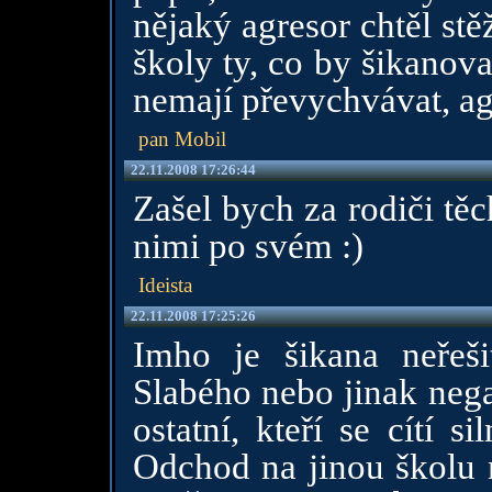
nějaký agresor chtěl stě
školy ty, co by šikanova
nemají převychvávat, ag
pan Mobil
22.11.2008 17:26:44
Zašel bych za rodiči těc
nimi po svém :)
Ideista
22.11.2008 17:25:26
Imho je šikana neřeši
Slabého nebo jinak negat
ostatní, kteří se cítí s
Odchod na jinou školu n