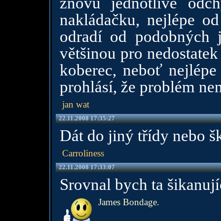
znovu jednotlivě odch
nakládačku, nejlépe od
odradí od podobných je
většinou pro nedostatek
koberec, neboť nejlépe
prohlásí, že problém nen
jan wat
22.11.2008 17:35:27
Dát do jiný třídy nebo š
Carroliness
22.11.2008 17:33:07
Srovnal bych ta šikanují
James Bondage.