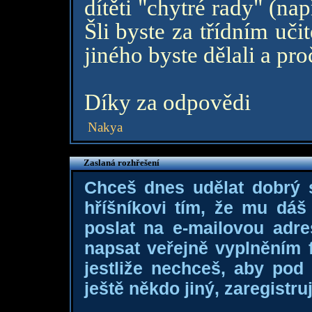
dítěti "chytré rady" (nap
Šli byste za třídním uč
jiného byste dělali a pro
Díky za odpovědi
Nakya
Zaslaná rozhřešení
Chceš dnes udělat dobrý
hříšníkovi tím, že mu dá
poslat na e-mailovou adre
napsat veřejně vyplněním f
jestliže nechceš, aby pod
ještě někdo jiný, zaregistruj