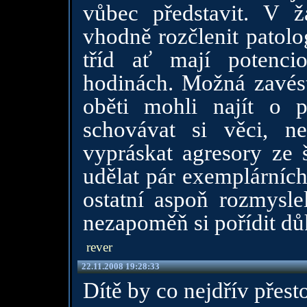
vůbec představit. V ž
vhodně rozčlenit patolo
tříd ať mají potenci
hodinách. Možná zavést
oběti mohli najít o p
schovávat si věci, n
vypráskat agresory ze š
udělat pár exemplárních
ostatní aspoň rozmyslel
nezapoměň si pořídit dů
rever
22.11.2008 19:28:33
Dítě by co nejdřív přest