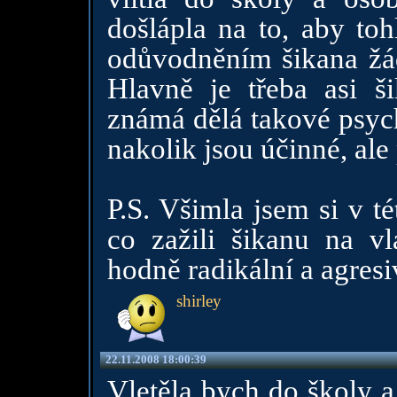
došlápla na to, aby toh
odůvodněním šikana žád
Hlavně je třeba asi ši
známá dělá takové psyc
nakolik jsou účinné, ale 
P.S. Všimla jsem si v té
co zažili šikanu na vl
hodně radikální a agresiv
shirley
22.11.2008 18:00:39
Vletěla bych do školy a