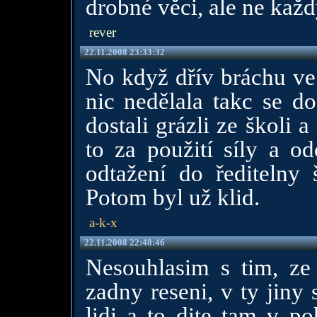
drobné věci, ale ne každ
rever
22.11.2008 23:33:32
No když dřív bráchu ve 
nic nedělala takc se do
dostali grázli ze školi 
to za použití síly a o
odtažení do ředitelny
Potom byl už klid.
a-k-x
22.11.2008 22:48:46
Nesouhlasim s tim, ze 
zadny reseni, v ty jiny
lidi a to dite tam v p