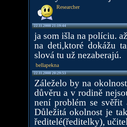
Researcher
22.11.2008 21:19:44
ja som išla na políciu. a
na deti,ktoré dokážu ta
slová tu už nezaberajú.
bellapekna
22.11.2008 20:29:53
Záleželo by na okolnos
důvěru a v rodině nejso
není problém se svěřit 
Důležitá okolnost je ta
ředitelé(ředitelky), učite