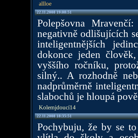
allloe
22.11.2008 19:08:51
Polepšovna Mravenčí
negativně odlišujících s
inteligentnějších jedi
dokonce jeden člověk,
vyššího ročníku, prot
silný.. A rozhodně neb
nadprůměrně inteligentn
slabochů je hloupá pově
Kolemjdoucí14
22.11.2008 18:35:51
Pochybuju, že by se to 
vlítla do školy a oso