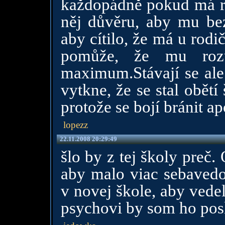
každopádně pokud má ro
něj důvěru, aby mu bez
aby cítilo, že má u rod
pomůže, že mu roz
maximum.Stávají se ale i
vytkne, že se stal obětí
protože se bojí bránit a
lopezz
22.11.2008 20:29:49
šlo by z tej školy preč
aby malo viac sebavedo
v novej škole, aby vede
psychovi by som ho posl