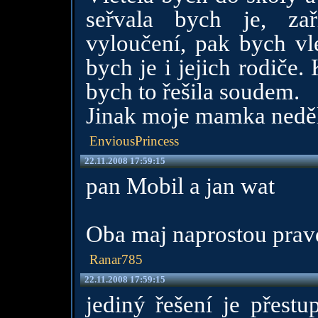
seřvala bych je, za
vyloučení, pak bych vl
bych je i jejich rodiče
bych to řešila soudem.
Jinak moje mamka neděl
EnviousPrincess
22.11.2008 17:59:15
pan Mobil a jan wat
Oba maj naprostou prav
Ranar785
22.11.2008 17:59:15
jediný řešení je přestu