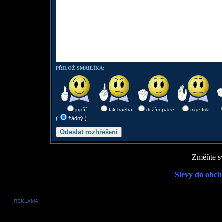
PŘILOŽ SMAILÍKA:
jupííí
tak bacha
držím palec
to je fuk
(
žádný )
Změňte sv
Slevy do obch
REKLAMA