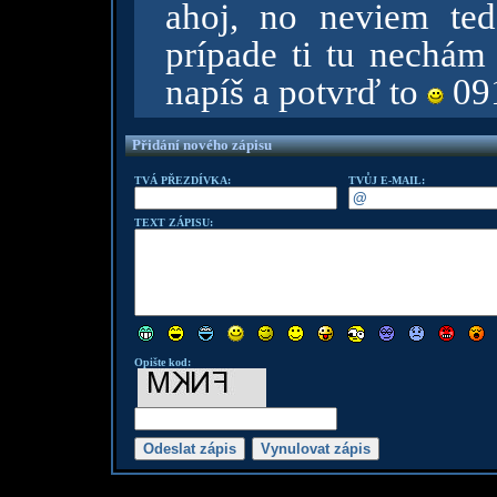
ahoj, no neviem ted
prípade ti tu nechám 
napíš a potvrď to
091
Přidání nového zápisu
TVÁ PŘEZDÍVKA:
TVŮJ E-MAIL:
TEXT ZÁPISU:
Opište kod: