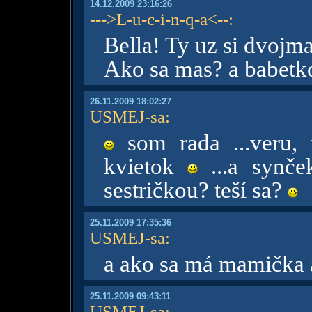
14.12.2009 23:16:26
--->L-u-c-i-n-q-a<--
:
Bella! Ty uz si dvojm
Ako sa mas? a babetk
26.11.2009 18:02:27
USMEJ-sa
:
som rada ...veru, 
kvietok
...a synče
sestričkou? teší sa?
25.11.2009 17:35:36
USMEJ-sa
:
a ako sa má mamička 
25.11.2009 09:43:11
USMEJ-sa
: