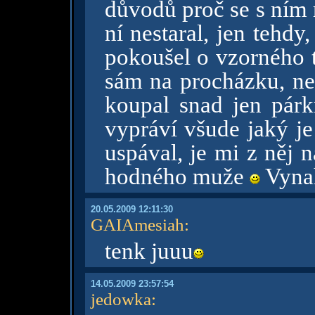
důvodů proč se s ním 
ní nestaral, jen tehdy
pokoušel o vzorného ta
sám na procházku, ned
koupal snad jen párkr
vypráví všude jaký je
uspával, je mi z něj n
hodného muže
Vynah
20.05.2009 12:11:30
GAIAmesiah
:
tenk juuu
14.05.2009 23:57:54
jedowka
: