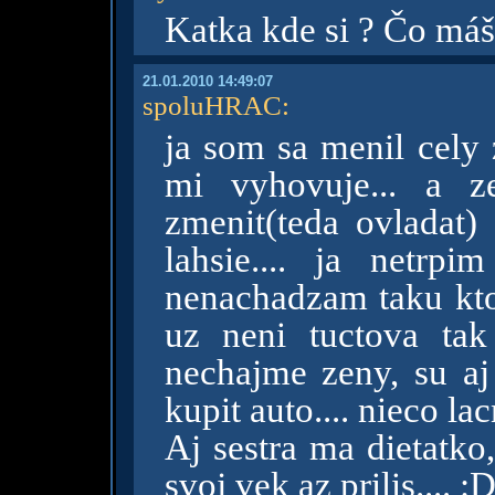
Katka kde si ? Čo má
21.01.2010 14:49:07
spoluHRAC
:
ja som sa menil cely 
mi vyhovuje... a z
zmenit(teda ovladat
lahsie.... ja netrp
nenachadzam taku ktor
uz neni tuctova ta
nechajme zeny, su aj 
kupit auto.... nieco la
Aj sestra ma dietatko
svoj vek az prilis.... :