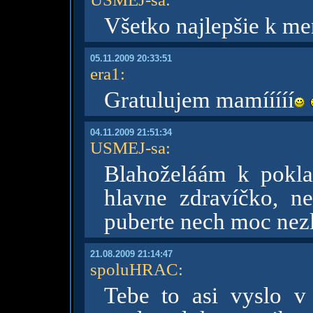
Všetko najlepšie k m
05.11.2009 20:33:51
era1
:
Gratulujem mamííííí
04.11.2009 21:51:34
USMEJ-sa
:
Blahoželáám k pokl
hlavne zdravíčko, ne
puberte nech moc nez
21.08.2009 21:14:47
spoluHRAC
:
Tebe to asi vyslo v 