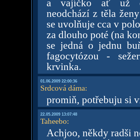
a vajíčko ať už o
neodchází z těla ženy
se uvolňuje cca v pol
za dlouho poté (na konc
se jedná o jednu buň
fagocytózou - sežer
krvinka.
01.06.2009 22:00:36
Srdcová dáma
:
promiň, potřebuju si v
22.05.2009 13:07:48
Taheebo
:
Achjoo, někdy radši n