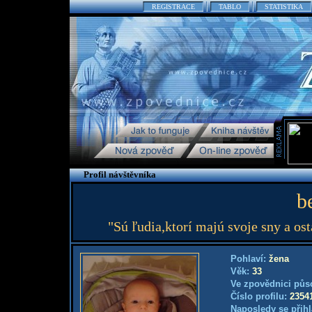
REGISTRACE
TABLO
STATISTIKA
Profil návštěvníka
b
"Sú ľudia,ktorí majú svoje sny a ost
Pohlaví:
žena
Věk:
33
Ve zpovědnici půs
Číslo profilu:
2354
Naposledy se přihl