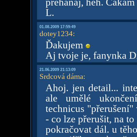
prehanaj, heh. Caka
L.
01.08.2009 17:59:49
dotey1234
:
Ďakujem
Aj tvoje je, fanynka 
21.06.2009 21:13:09
Srdcová dáma
:
Ahoj. jen detail... in
ale umělé ukončení
technicus "přerušení"
- co lze přerušit, na to
pokračovat dál. u těh