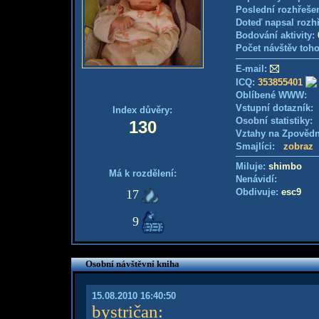
Poslední rozhřešen
Doteď napsal rozh
Bodování aktivity:
Počet návštěv toho
E-mail:
ICQ:
353855401
Oblíbené WWW:
Vstupní dotazník
Index důvěry:
Osobní statistiky
130
Vztahy na Zpověd
Smajlíci:
zobraz
Miluje:
shimbo
Má k rozdělení:
Nenávidí:
Obdivuje:
esc9
17
9
Osobní návštěvní kniha
15.08.2010 16:40:50
bystričan
: