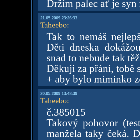
Držím palec ať je sy
21.05.2009 23:26:33
Taheebo
:
Tak to nemáš nejlepš
Děti dneska dokážou
snad to nebude tak těž
Děkuji za přání, tobě
+ aby bylo miminko 
20.05.2009 13:48:39
Taheebo
:
č.385015
Takový pohovor (tes
manžela taky čeká. D