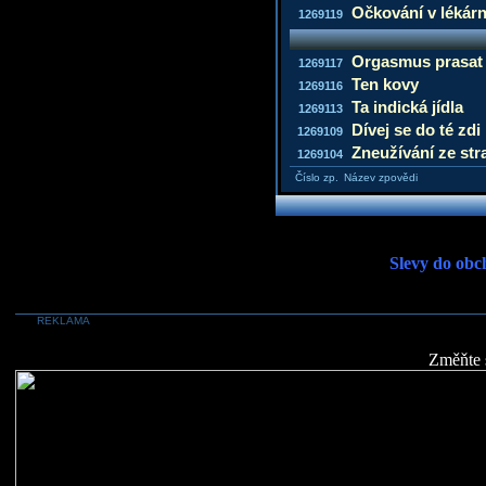
Očkování v lékár
1269119
Orgasmus prasat 
1269117
Ten kovy
1269116
Ta indická jídla
1269113
Dívej se do té zdi
1269109
Zneužívání ze str
1269104
Číslo zp.
Název zpovědi
Slevy do obc
REKLAMA
Změňte 