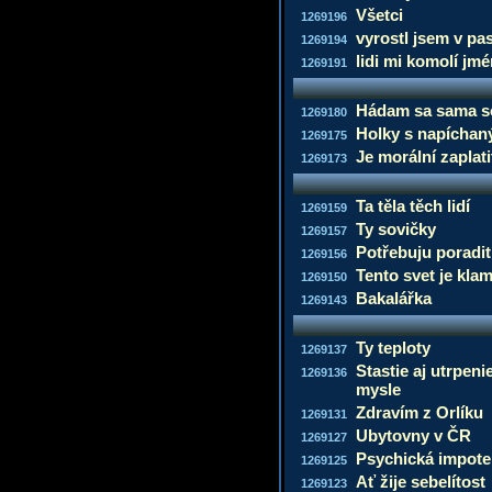
Všetci
1269196
vyrostl jsem v pa
1269194
lidi mi komolí jm
1269191
Hádam sa sama s
1269180
Holky s napíchaný
1269175
Je morální zaplati
1269173
Ta těla těch lidí
1269159
Ty sovičky
1269157
Potřebuju poradit
1269156
Tento svet je kla
1269150
Bakalářka
1269143
Ty teploty
1269137
Stastie aj utrpeni
1269136
mysle
Zdravím z Orlíku
1269131
Ubytovny v ČR
1269127
Psychická impot
1269125
Ať žije sebelítost
1269123