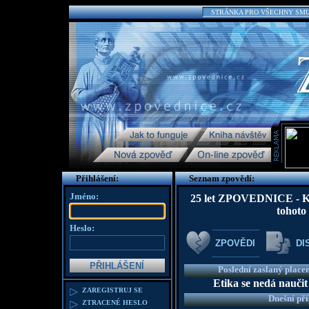
STRÁNKA PRO VŠECHNY SMUTN
Přihlášení:
Seznam zpovědí:
Jméno:
25 let ZPOVEDNICE - K te
tohoto
Heslo:
ZPOVĚDI
DI
Poslední zaslaný place
Etika se nedá naučit
ZAREGISTRUJ SE
Dnešní př
ZTRACENÉ HESLO