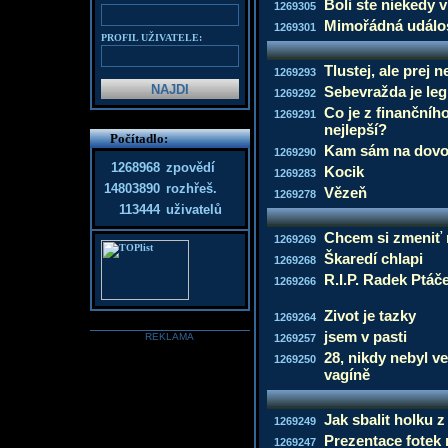
Boli ste niekedy 
1269305
Mimořádná událo
1269301
PROFIL UŽIVATELE:
Tlustej, ale prej 
1269293
Sebevražda je leg
1269292
Co je z finančníh
1269291
nejlepší?
Počítadlo:
Kam sám na dovo
1269290
1268968
zpovědí
Kocik
1269283
14803890
rozhřeš.
Vězeň
1269278
113444
uživatelů
Chcem si zmeniť
1269269
Škaredí chlapi
1269268
R.I.P. Radek Ptáč
1269266
Zivot je tazky
1269264
jsem v pasti
REKLAMA
1269257
28, nikdy nebyl ve
1269250
vagíně
Jak sbalit holku 
1269249
Prezentace fotek 
1269247