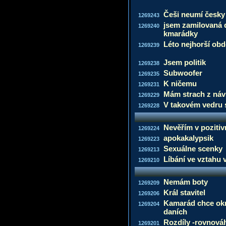
Češi neumí česky
1269243
jsem zamilovaná d
1269240
kmarádky
Léto nejhorší obd
1269239
Jsem politik
1269238
Subwoofer
1269235
K ničemu
1269231
Mám strach z náv
1269229
V takovém vedru 
1269228
Nevěřím v poziti
1269224
apokakalypsik
1269223
Sexuálne scenky
1269213
Líbání ve vztahu 
1269210
Nemám boty
1269209
Král stavitel
1269206
Kamarád chce okr
1269204
daních
Rozdíly -rovnová
1269201