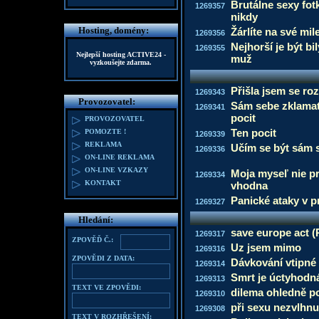
Brutálne sexy fot
1269357
nikdy
Hosting, domény:
Žárlíte na své mil
1269356
Nejhorší je být bi
1269355
Nejlepší hosting
ACTIVE24
-
muž
vyzkoušejte zdarma.
Přišla jsem se rozl
1269343
Provozovatel:
Sám sebe zklamat 
1269341
pocit
PROVOZOVATEL
Ten pocit
POMOZTE !
1269339
REKLAMA
Učím se být sám 
1269336
ON-LINE REKLAMA
ON-LINE VZKAZY
Moja myseľ nie pr
1269334
KONTAKT
vhodna
Panické ataky v p
1269327
Hledání:
save europe act (
1269317
ZPOVĚĎ Č.:
Uz jsem mimo
1269316
ZPOVĚDI Z DATA:
Dávkování vtipné
1269314
Smrt je úctyhodn
1269313
TEXT VE ZPOVĚDI:
dilema ohledně p
1269310
při sexu nezvlhnu
1269308
TEXT V ROZHŘEŠENÍ: