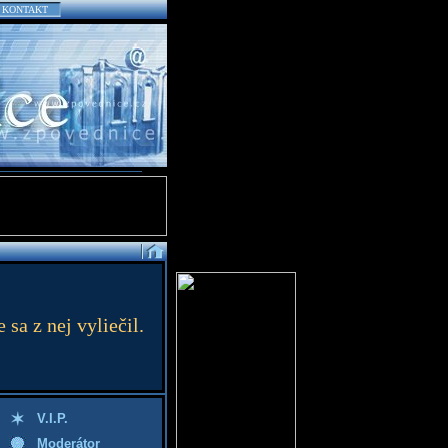
KONTAKT
 sa z nej vyliečil.
V.I.P.
Moderátor