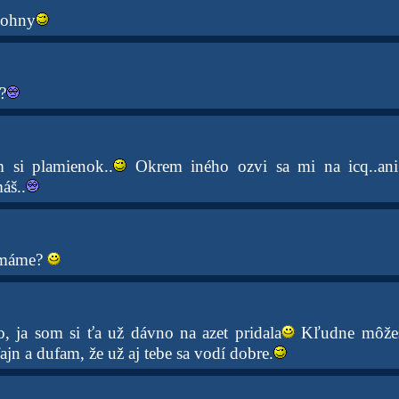
Johny
?
m si plamienok..
Okrem iného ozvi sa mi na icq..ani
áš..
 máme?
 ja som si ťa už dávno na azet pridala
Kľudne môžeš
jn a dufam, že už aj tebe sa vodí dobre.