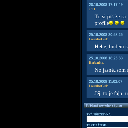
26.10.2008 17:17:49
era1
:
To si píš že s
profile
25.10.2008 20:58:25
LaurihoGirl
:
Hehe, budem s
25.10.2008 18:23:38
Barbarita
:
No jasné..som r
25.10.2008 11:03:07
LaurihoGirl
:
Jéj, to je fajn
Přidání nového zápisu
TVÁ PŘEZDÍVKA:
TEXT ZÁPISU: