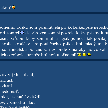
dakto?
nádherná, trošku som posmutnela pri kolonke..psie nebíčk
orí zomreli
ale zároven som si pozrela fotky psíkov ktor
ásnu záľubu, keby som mohla nejak pomôcť tak počítaj
nosila kostičky pre pouličného psíka...bol mladý asi 
la som mestskú políciu..že než príde zima aby ho zobrali
 niekto zoberie, pretože bol neskutočne milí
tov v jednej dlani,
isíc úst.
vitaní...
o nedopusť.
nku, uschnúť v daždi,
ev, v smiechu plač.
ľap, hoci každý.