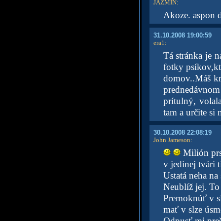
JAZMIN
:
Akoze. aspon 
31.10.2008 19:00:59
era1
:
Tá stránka je 
fotky psíkov,kt
domov..Máš kr
prednedávnom 
prítulný, vola
tam a určite si
30.10.2008 22:08:19
John Jameson
:
Milión prs
v jedinej tvári t
Ustatá neha na s
Neublíž jej. T
Premoknúť v sl
mať v slze úsm
Odpusť mi preš