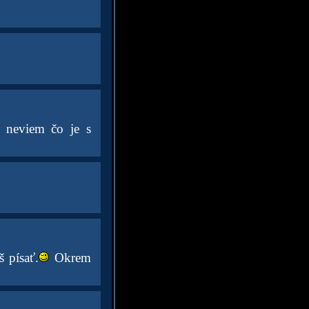
 neviem čo je s
 písať.
Okrem