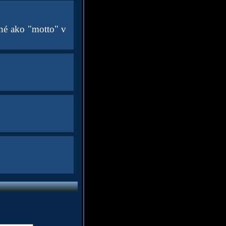
ané ako "motto" v