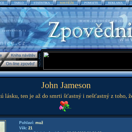
ACE
TABLO
STATISTIKA
SOUTĚŽE
POMOZTE
REKLAMA
John Jameson
ú lásku, ten je až do smrti šťastný i nešťastný z toho, že
Pohlaví:
muž
Věk:
21