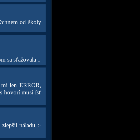
ddýchnem od školy
om sa sťažovala ..
še mi len ERROR,
 hovorí musí ísť
zlepšil náladu :-