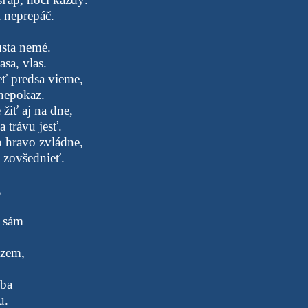
 neprepáč.
ústa nemé.
asa, vlas.
ť predsa vieme,
 nepokaz.
žiť aj na dne,
 trávu jesť.
o hravo zvládne,
 zovšednieť.
,
a sám
 zem,
eba
u.