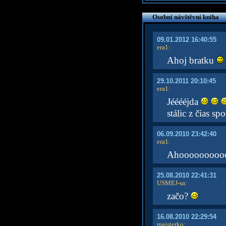
Osobní návštěvní kniha
09.01.2012 16:40:55
era1
:
Ahoj bratku
29.10.2011 20:10:45
era1
:
Jééééjda
stálic z čias 
06.09.2010 23:42:40
era1
:
Ahooooooooooj
25.08.2010 22:41:31
USMEJ-sa
:
začo?
16.08.2010 22:29:54
majsterko
: