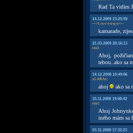
Rad Ta vidim 
14.12.2009 23:25:59
--->L-u-c-i-n-q-a<--
:
kamarade, zijes
21.03.2009 20:16:13
era1
:
Ahoj, požičia
tebou..ako sa m
14.12.2008 10:49:06
xLARAx
:
ahoj
ako sa
10.11.2008 19:08:42
era1
:
Ahoj Johnynko,
iného mám sa fa
03.11.2008 17:32:23