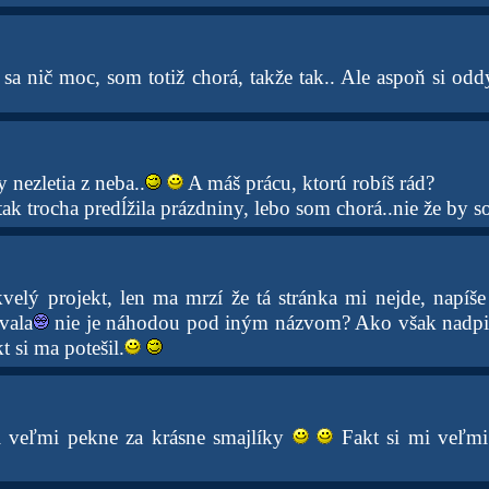
sa nič moc, som totiž chorá, takže tak.. Ale aspoň si o
y nezletia z neba..
A máš prácu, ktorú robíš rád?
 tak trocha predĺžila prázdniny, lebo som chorá..nie že by s
velý projekt, len ma mrzí že tá stránka mi nejde, napí
vala
nie je náhodou pod iným názvom? Ako však nadpis
t si ma potešil.
i veľmi pekne za krásne smajlíky
Fakt si mi veľmi 