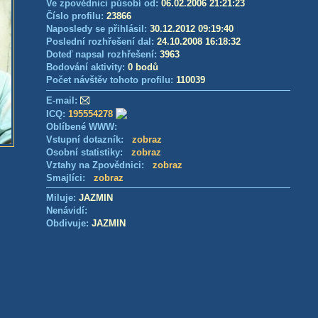
Ve zpovědnici působí od:
06.02.2006 21:21:23
Číslo profilu:
23866
Naposledy se přihlásil:
30.12.2012 09:19:40
Poslední rozhřešení dal:
24.10.2008 16:18:32
Doteď napsal rozhřešení:
3963
Bodování aktivity:
0 bodů
Počet návštěv tohoto profilu:
110039
E-mail:
ICQ:
195554278
Oblíbené WWW:
Vstupní dotazník:
zobraz
Osobní statistiky:
zobraz
Vztahy na Zpovědnici:
zobraz
Smajlíci:
zobraz
Miluje:
JAZMIN
Nenávidí:
Obdivuje:
JAZMIN