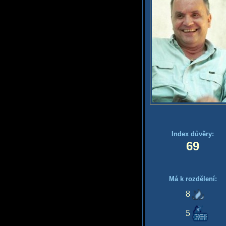
Index důvěry:
69
Má k rozdělení:
8
5