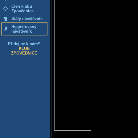
Člen klubu
Zpovědnice
Stálý návštěvník
Registrovaný
návštěvník
Přidej se k nám!!
KLUB
ZPOVĚDNICE