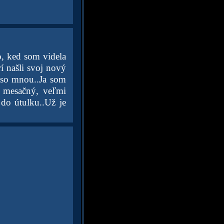
o, ked som videla
í našli svoj nový
 so mnou..Ja som
6 mesačný, veľmi
 do útulku..Už je