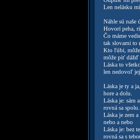
Len nelásku mi
Náhle sú naše 
Hovorí peha, ri
Čo máme vedie
tak slovami to
Kto ľúbi, môže 
môže piť dážď a
Láska to všetk
len nedovoľ jej
Láska je ty a ja
hore a dolu.
Láska je: sám 
rovná sa spolu.
Láska je zem a
nebo a nebo
Láska je: bez t
rovná sa s tebo