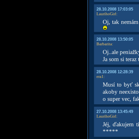
28.10.2008 17:03:05
LaurihoGirl
:
Oj, tak nemám 
28.10.2008 13:50:05
Barbarita
:
Oj..ale peniažk
Ja som si teraz
28.10.2008 12:28:39
era1
:
Musí to byť sk
akoby neexisto
o super vec, fak
27.10.2008 13:45:49
LaurihoGirl
:
Jéj, ďakujem t
*****