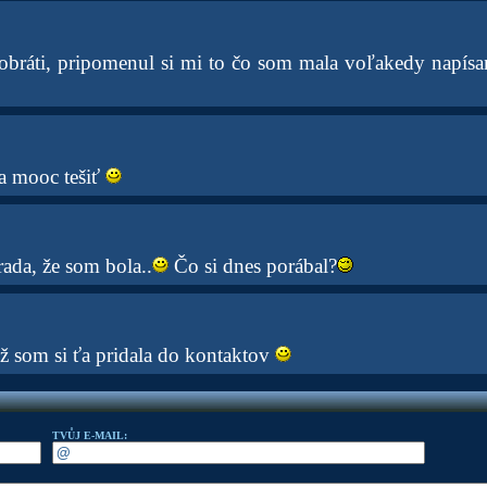
a obráti, pripomenul si mi to čo som mala voľakedy napís
a mooc tešiť
ada, že som bola..
Čo si dnes porábal?
, už som si ťa pridala do kontaktov
TVŮJ E-MAIL: