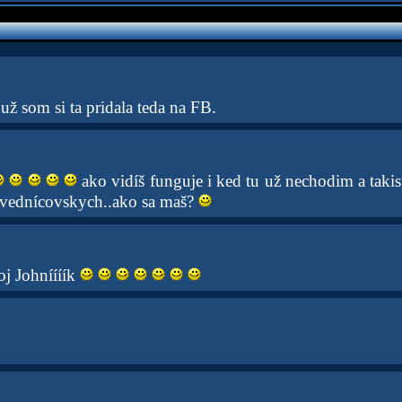
už som si ta pridala teda na FB.
ako vidíš funguje i ked tu už nechodim a tak
spovednícovskych..ako sa maš?
 Johníííík