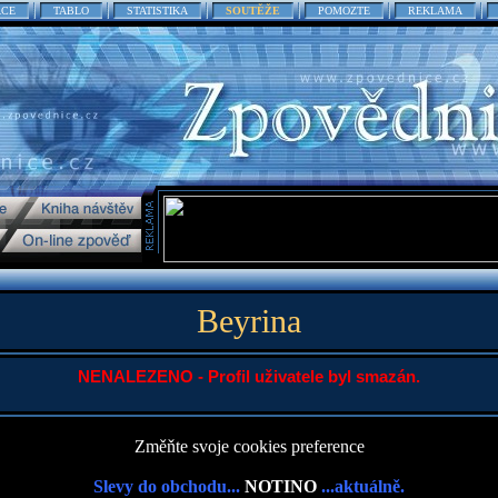
ACE
TABLO
STATISTIKA
SOUTĚŽE
POMOZTE
REKLAMA
Beyrina
NENALEZENO - Profil uživatele byl smazán.
Změňte svoje cookies preference
Slevy do obchodu...
NOTINO
...aktuálně.