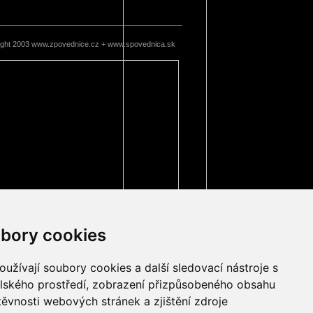
ight 2003 www.zpovednice.cz + www.spovednica.sk
bory cookies
užívají soubory cookies a další sledovací nástroje s
elského prostředí, zobrazení přizpůsobeného obsahu
těvnosti webových stránek a zjištění zdroje