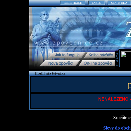
REGISTRACE
TABLO
STATISTIKA
Profil návštěvníka
NENALEZENO - P
Změňte sv
Slevy do obch