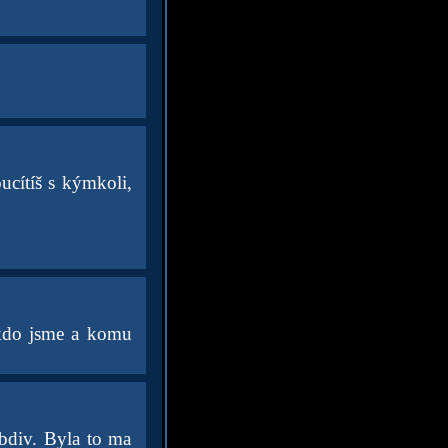
ucítíš s kýmkoli,
 kdo jsme a komu
bdiv. Byla to ma