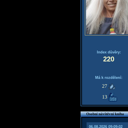
Index důvěry:
220
Má k rozdělení:
27
13
Osobní návštěvní kniha
06.08.2026 09:09:02