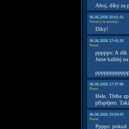
Ahoj, díky za 
06.06.2026 20:01:41
Svitavy se nezdají
:
Díky!
06.06.2026 17:41:30
Posse
:
ppppps: A dík 
Jsme každej n
pppppppppppps:
06.06.2026 17:37:56
Posse
:
Hele. Třeba z
přispějem. Tak
06.06.2026 15:54:43
Posse
:
Pppps: pokud 