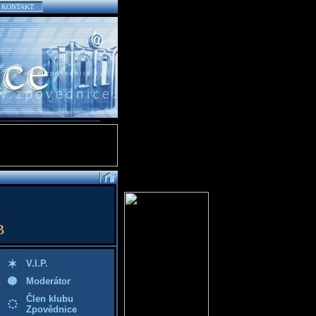
KONTAKT
B
V.I.P.
Moderátor
Člen klubu
Zpovědnice