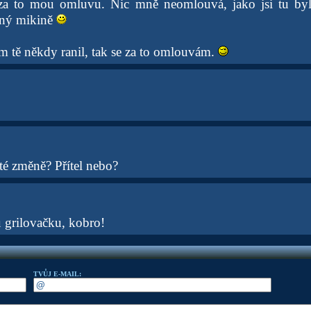
za to mou omluvu. Nic mně neomlouvá, jako jsi tu by
ený mikině
m tě někdy ranil, tak se za to omlouvám.
té změně? Přítel nebo?
u grilovačku, kobro!
TVŮJ E-MAIL: