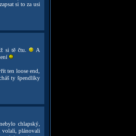
apsat si to za usi
ž si tě čtu.
A
lení
řít ten loose end,
cháš ty špendlíky
 nebylo chlapský,
 volali, plánovali