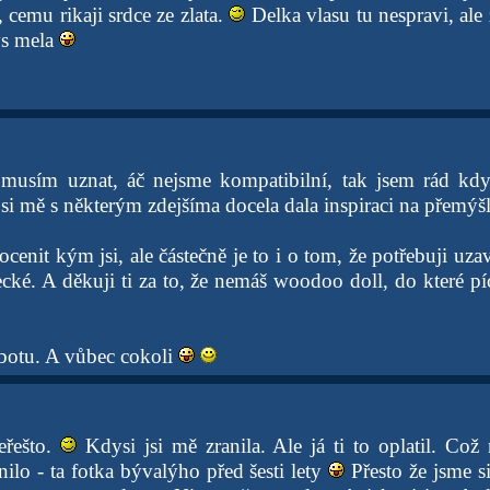
 cemu rikaji srdce ze zlata.
Delka vlasu tu nespravi, ale z
ys mela
musím uznat, áč nejsme kompatibilní, tak jsem rád kdy
jsi mě s některým zdejšíma docela dala inspiraci na přemýš
ocenit kým jsi, ale částečně je to i o tom, že potřebuji uzav
ecké. A děkuji ti za to, že nemáš woodoo doll, do které pí
botu. A vůbec cokoli
eřešto.
Kdysi jsi mě zranila. Ale já ti to oplatil. Což
nilo - ta fotka bývalýho před šesti lety
Přesto že jsme si