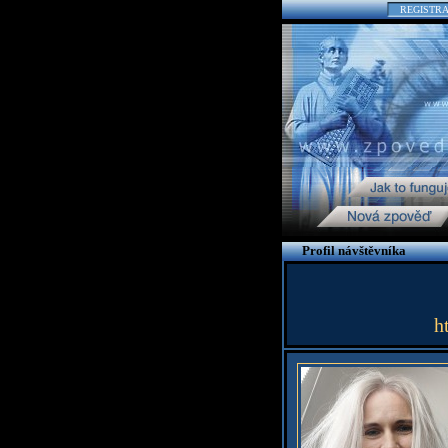
REGISTR
Profil návštěvníka
h