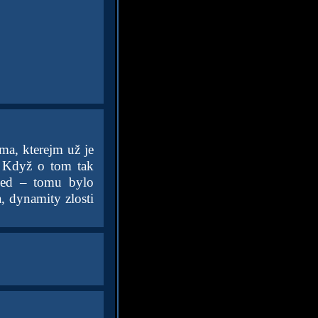
ma, kterejm už je
 Když o tom tak
used – tomu bylo
a, dynamity zlosti