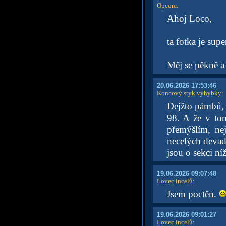
Opcom
:
Ahoj Loco,
ta fotka je supe
Měj se pěkně a
20.06.2026 17:53:46
Koncový styk výhybky
:
Dejžto pámbů, 
98. A že v to
přemýšlím, ne
necelých devad
jsou o sekci ní
19.06.2026 09:07:48
Lovec incelů
:
Jsem poctěn.
19.06.2026 09:01:27
Lovec incelů
: