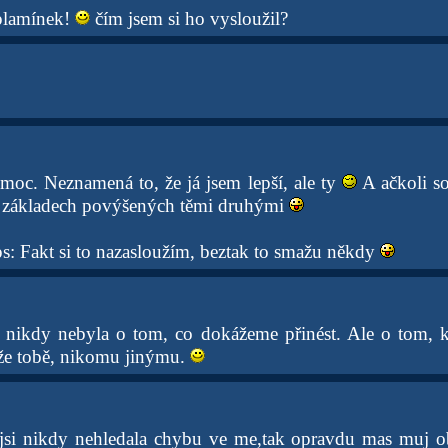
plamínek!
čím jsem si ho vysloužil?
moc. Neznamená to, že já jsem lepší, ale ty
A ačkoli so
a základech povýšených těmi druhými
 Fakt si to nazasloužím, beztak to smažu někdy
p nikdy nebyla o tom, co dokážeme přinést. Ale o tom,
že tobě, nikomu jinýmu.
jsi nikdy nehledala chybu ve me,tak opravdu mas muj o