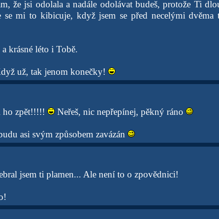
, že jsi odolala a nadále odolávat budeš, protože Ti dlo
ře se mi to kibicuje, když jsem se před necelými dvěma 
 a krásné léto i Tobě.
Když už, tak jenom konečky!
i ho zpět!!!!!
Neřeš, nic nepřepínej, pěkný ráno
 budu asi svým způsobem zavázán
bral jsem ti plamen... Ale není to o zpovědnici!
o!