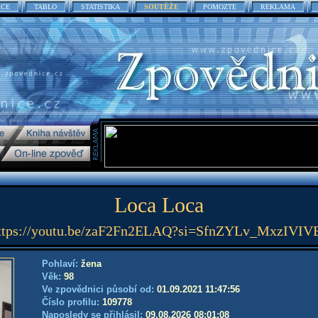
ACE
TABLO
STATISTIKA
SOUTĚŽE
POMOZTE
REKLAMA
Loca Loca
ttps://youtu.be/zaF2Fn2ELAQ?si=SfnZYLv_MxzIVIV
Pohlaví:
žena
Věk:
98
Ve zpovědnici působí od:
01.09.2021 11:47:56
Číslo profilu:
109778
Naposledy se přihlásil:
09.08.2026 08:01:08