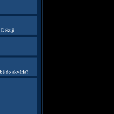
? Děkuji
bě do akvária?