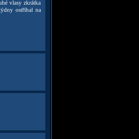
uhé vlasy zkrátka
týdny ostříhal na