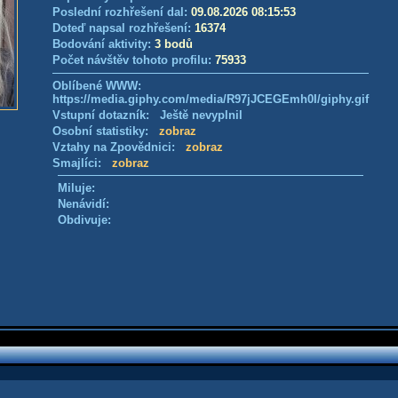
Poslední rozhřešení dal:
09.08.2026 08:15:53
Doteď napsal rozhřešení:
16374
Bodování aktivity:
3 bodů
Počet návštěv tohoto profilu:
75933
Oblíbené WWW:
https://media.giphy.com/media/R97jJCEGEmh0I/giphy.gif
Vstupní dotazník: Ještě nevyplnil
Osobní statistiky:
zobraz
Vztahy na Zpovědnici:
zobraz
Smajlíci:
zobraz
Miluje:
Nenávidí:
Obdivuje: