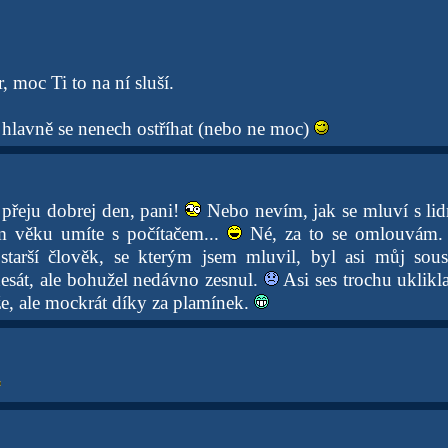
r, moc Ti to na ní sluší.
 hlavně se nenech ostříhat (nebo ne moc)
přeju dobrej den, pani!
Nebo nevím, jak se mluví s lid
m věku umíte s počítačem...
Né, za to se omlouvám.
jstarší člověk, se kterým jsem mluvil, byl asi můj so
esát, ale bohužel nedávno zesnul.
Asi ses trochu uklikl
že, ale mockrát díky za plamínek.