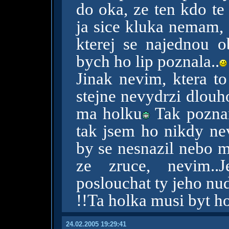
do oka, ze ten kdo te u
ja sice kluka nemam, 
kterej se najednou o
bych ho lip poznala..
Jinak nevim, ktera to
stejne nevydrzi dlouh
ma holku
Tak poznam
tak jsem ho nikdy nev
by se nesnazil nebo m
ze zruce, nevim..J
poslouchat ty jeho nu
!!Ta holka musi byt h
24.02.2005 19:29:41