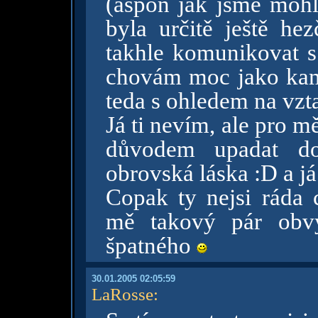
(aspoň jak jsme mohl 
byla určitě ještě hez
takhle komunikovat s
chovám moc jako kam
teda s ohledem na vz
Já ti nevím, ale pro m
důvodem upadat do 
obrovská láska :D a já
Copak ty nejsi ráda 
mě takový pár obvy
špatného
30.01.2005 02:05:59
LaRosse
: