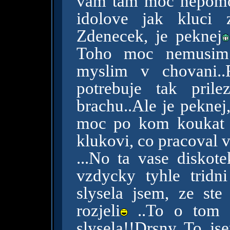
vam tam moc nepomohl
idolove jak kluci 
Zdenecek, je peknej
Toho moc nemusim.J
myslim v chovani..
potrebuje tak pril
brachu..Ale je peknej
moc po kom koukat 
klukovi, co pracoval 
...No ta vase diskot
vzdycky tyhle tridn
slysela jsem, ze st
rozjeli
..To o tom k
slysela!!Drsny..To j