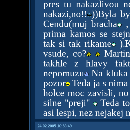
pres tu nakazlivou n
nakazi,no!!
))Byla by
Cendu(muj bracha
,
prima kamos se stej
tak si tak rikame
).K
vsude, co?
Martin
takhle z hlavy fak
nepomuzu
Na kluka 
pozor
Teda ja s nima
holce moc zavisli, no
silne "preji"
Teda to
asi lespi, nez nejakej 
24.02.2005 16:38:49