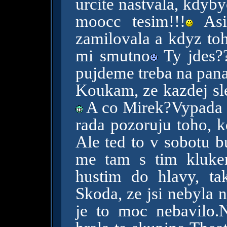
urcite nastvala, kdyb
moocc tesim!!!
Asi
zamilovala a kdyz toh
mi smutno
Ty jdes?
pujdeme treba na pan
Koukam, ze kazdej sl
A co Mirek?Vypada to
rada pozoruju toho, k
Ale ted to v sobotu bu
me tam s tim kluke
hustim do hlavy, t
Skoda, ze jsi nebyla 
je to moc nebavilo.N