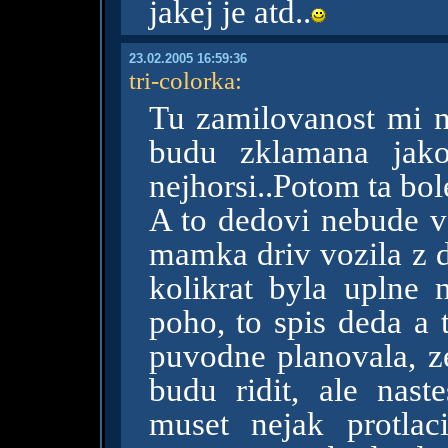
jakej je atd..
23.02.2005 16:59:36
tri-colorka
:
Tu zamilovanost mi ne
budu zklamana jak
nejhorsi..Potom ta bole
A to dedovi nebude va
mamka driv vozila z d
kolikrat byla uplne
poho, to spis deda a 
puvodne planovala, z
budu ridit, ale nast
muset nejak protla