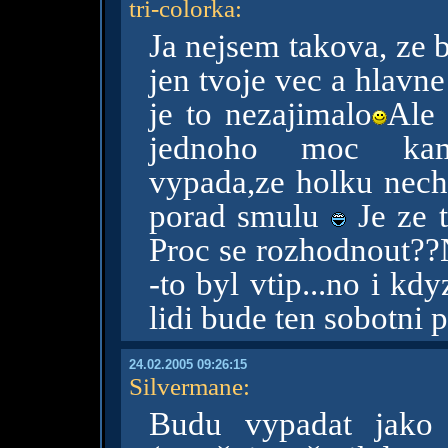
tri-colorka
:
Ja nejsem takova, ze b
jen tvoje vec a hlavne
je to nezajimalo
Ale
jednoho moc kama
vypada,ze holku nechc
porad smulu
Je ze t
Proc se rozhodnout??
-to byl vtip...no i kdyz
lidi bude ten sobotni 
24.02.2005 09:26:15
Silvermane
:
Budu vypadat jako 