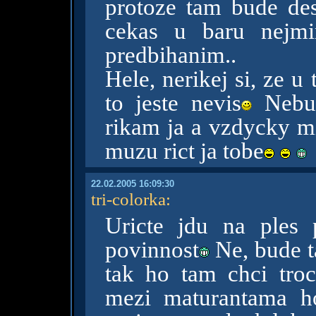
protoze tam bude des
cekas u baru nejmi
predbihanim..
Hele, nerikej si, ze 
to jeste nevis
Nebud
rikam ja a vzdycky mi
muzu rict ja tobe
22.02.2005 16:09:30
tri-colorka
:
Uricte jdu na ples
povinnost
Ne, bude ta
tak ho tam chci tro
mezi maturantama h