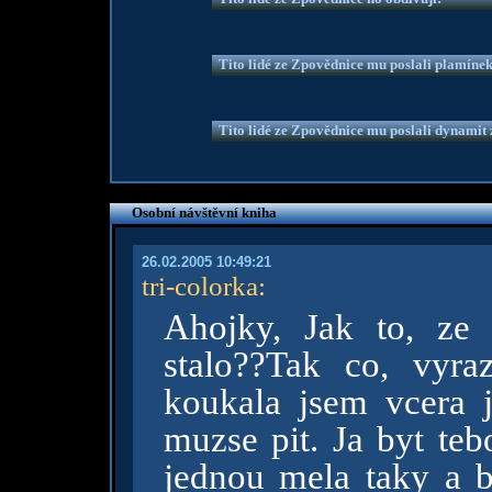
Tito lidé ze Zpovědnice mu poslali plamíne
Tito lidé ze Zpovědnice mu poslali dynamit z
Osobní návštěvní kniha
26.02.2005 10:49:21
tri-colorka
:
Ahojky, Jak to, ze 
stalo??Tak co, vyra
koukala jsem vcera ja
muzse pit. Ja byt teb
jednou mela taky a b