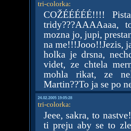
tri-colorka
:
COŽÉÉÉÉÉ!!!! Pist
tridy???AAAAaaa, t
mozna jo, jupi, presta
na me!!!Jooo!!Jezis, 
holka je drsna, nechc
videt, ze chtela me
mohla rikat, ze ne
Martin??To ja se po n
24.02.2005 19:05:28
tri-colorka
:
Jeee, sakra, to nastv
ti preju aby se to zl