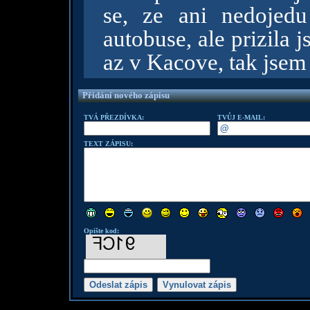
se, ze ani nedojed
autobuse, ale prizila j
az v Kacove, tak jsem
Přidání nového zápisu
TVÁ PŘEZDÍVKA:
TVŮJ E-MAIL:
TEXT ZÁPISU:
Opište kod: