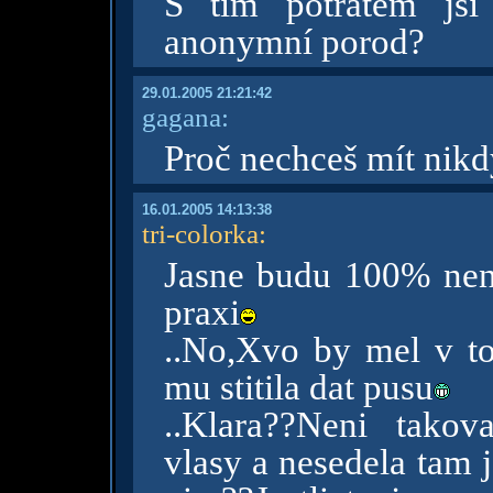
S tím potratem jsi
anonymní porod?
29.01.2005 21:21:42
gagana:
Proč nechceš mít nikd
16.01.2005 14:13:38
tri-colorka
:
Jasne budu 100% nen
praxi
..No,Xvo by mel v to
mu stitila dat pusu
..Klara??Neni tako
vlasy a nesedela tam 