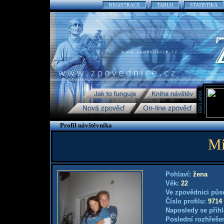
REGISTRACE
TABLO
STATISTIKA
Profil návštěvníka
Mi
Pohlaví:
žena
Věk:
22
Ve zpovědnici půs
Číslo profilu:
9714
Naposledy se přihl
Poslední rozhřešen