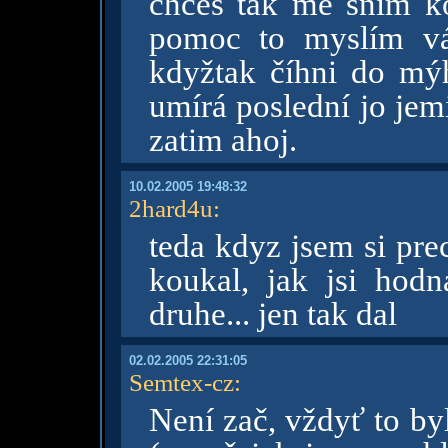
chceš tak mě sním k
pomoc to myslím vá
kdyžtak číhni do mýh
umírá poslední jo jem
zatim ahoj.
10.02.2005 19:48:32
2hard4u
:
teda kdyz jsem si pre
koukal, jak jsi hod
druhe... jen tak dal
02.02.2005 22:31:05
Semtex-cz
:
Není zač, vždyť to by