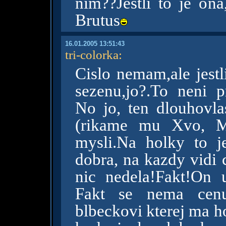
nim??Jestli to je ona
Brutus
16.01.2005 13:51:43
tri-colorka
:
Cislo nemam,ale jestl
sezenu,jo?.To neni 
No jo, ten dlouhovl
(rikame mu Xvo, Ma
mysli.Na holky to 
dobra, na kazdy vidi 
nic nedela!Fakt!On 
Fakt se nema cenu
blbeckovi kterej ma h