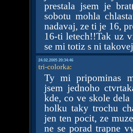
prestala jsem je brat
sobotu mohla chlasta
nadavaj, ze ti je 16, p
16-ti letech!!Tak uz vi
se mi totiz s ni takove
24.02.2005 20:34:46
tri-colorka
:
Ty mi pripominas m
jsem jednoho ctvrtak
kde, co ve skole dela
holku taky trochu cha
jen ten pocit, ze muz
ne se porad trapne vy