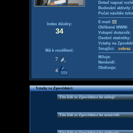
Doteď napsal rozh
Bodování aktivity:
Počet návštěv toho
E-mail:
Index důvěry:
Oblíbené WWW:
34
Vstupní dotazník
Osobní statistiky
Vztahy na Zpověd
Smajlíci:
zobraz
Má k rozdělení:
Miluje:
7
Nenávidí:
Obdivuje:
4
Vztahy ve Zpovědnici:
Tito lidé ze Zpovědnice ho milují:
Tito lidé ze Zpovědnice ho nenávidí:
Tito lidé ze Zpovědnice ho obdivují: