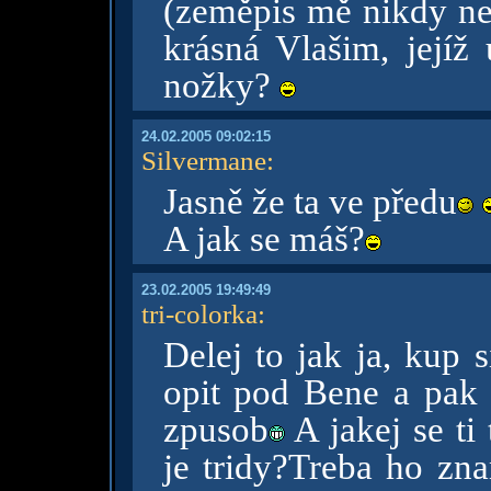
(zeměpis mě nikdy neb
krásná Vlašim, jejíž
nožky?
24.02.2005 09:02:15
Silvermane
:
Jasně že ta ve předu
A jak se máš?
23.02.2005 19:49:49
tri-colorka
:
Delej to jak ja, kup s
opit pod Bene a pak j
zpusob
A jakej se ti
je tridy?Treba ho zna