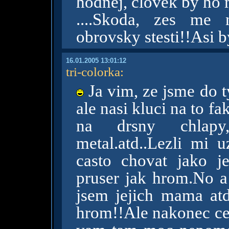
hodnej, clovek by ho 
....Skoda, zes me 
obrovsky stesti!!Asi 
16.01.2005 13:01:12
tri-colorka
:
Ja vim, ze jsme do t
ale nasi kluci na to fa
na drsny chlapy
metal.atd..Lezli mi 
casto chovat jako j
pruser jak hrom.No a 
jsem jejich mama atd
hrom!!Ale nakonec ce