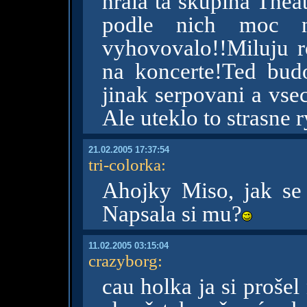
hrala ta skupina Thea
podle nich moc 
vyhovovalo!!Miluju r
na koncerte!Ted bud
jinak serpovani a vse
Ale uteklo to strasne 
21.02.2005 17:37:54
tri-colorka
:
Ahojky Miso, jak s
Napsala si mu?
11.02.2005 03:15:04
crazyborg
:
cau holka ja si proše