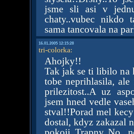
jsme sli asi v jed
chaty..vubec nikdo 
sama tancovala na par
16.01.2005 12:15:28
tri-colorka
:
Ahojky!!
Tak jak se ti libilo n
tobe neprihlasila, al
prilezitost..A uz as
jsem hned vedle vase
stval!!Porad mel kecy
dostal, kdyz zakazal 
pokoji..Trapny..No, 