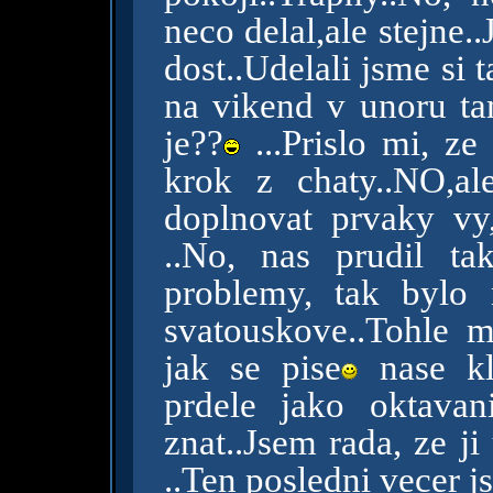
neco delal,ale stejne.
dost..Udelali jsme si
na vikend v unoru t
je??
...Prislo mi, ze
krok z chaty..NO,a
doplnovat prvaky vy,
..No, nas prudil ta
problemy, tak bylo
svatouskove..Tohle m
jak se pise
nase kl
prdele jako oktava
znat..Jsem rada, ze j
..Ten posledni vecer j