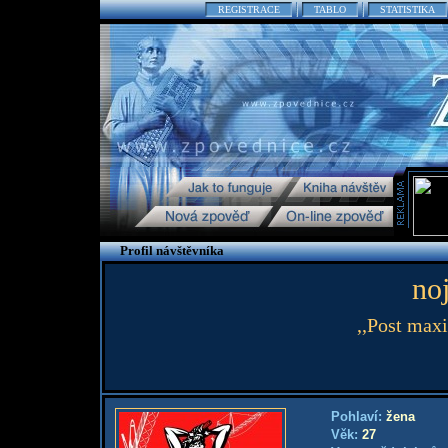
REGISTRACE
TABLO
STATISTIKA
Profil návštěvníka
no
,,Post max
Pohlaví:
žena
Věk:
27