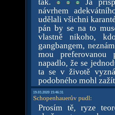
tak.
Já přisp
návrhem adekvátníh
udělali všichni karan
pán by se na to muse
vlastně nikoho, k
gangbangem, neznám.
mou preferovanou p
napadlo, že se jedno
ta se v životě vyzn
podobného mohl zažít,
19.03.2020 15:46:31
Schopenhauerův pudl
:
Prosím tě, ryze teo