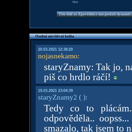
Nick
Tito lidé ze Zpovědnice mu poslali dynamit z
Osobní návštěvní kniha
20.03.2021 12:38:20
nojasnekamo
:
staryZnamy: Tak jo, na
piš co hrdlo ráčí!
19.03.2021 23:04:39
staryZnamy2
( )
:
Tedy co to plácám..
odpověděla.. oopss..
smazalo, tak jsem to n