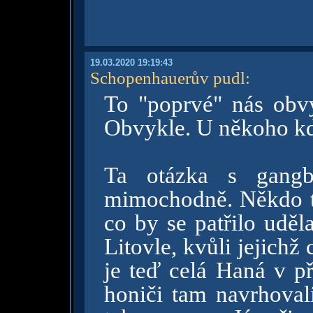
19.03.2020 19:19:43
Schopenhauerův pudl
:
To "poprvé" nás obvy
Obvykle. U někoho kde
Ta otázka s gang
mimochodně. Někdo tu
co by se patřilo udě
Litovle, kvůli jejichž 
je teď celá Haná v př
honiči tam navrhovali