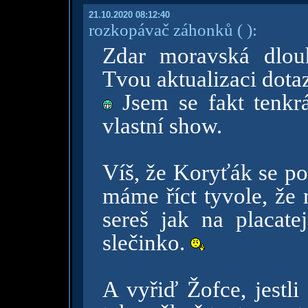
21.10.2020 08:12:40
rozkopávač záhonků
( )
:
Zdar moravská dlou
Tvou aktualizaci dotazn
Jsem se fakt tenkrá
vlastní show.
Víš, že Koryťák se po
máme říct tyvole, že
sereš jak na placat
slečinko.
A vyřiď Žofce, jestli