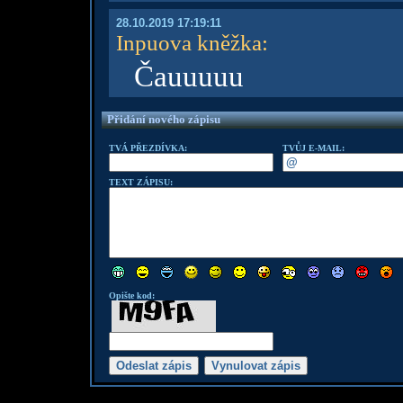
28.10.2019 17:19:11
Inpuova kněžka
:
Čauuuuu
Přidání nového zápisu
TVÁ PŘEZDÍVKA:
TVŮJ E-MAIL:
TEXT ZÁPISU:
Opište kod: