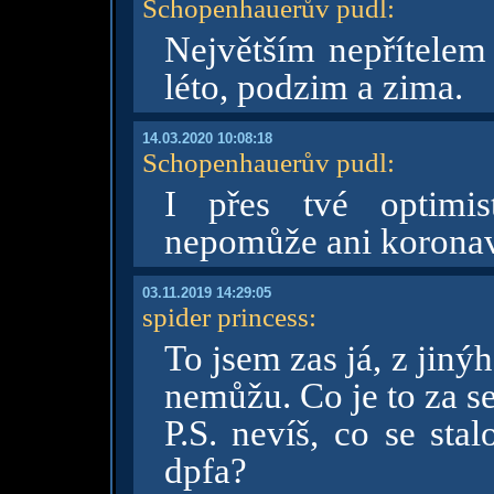
Schopenhauerův pudl
:
Největším nepřítelem 
léto, podzim a zima.
14.03.2020 10:08:18
Schopenhauerův pudl
:
I přes tvé optimis
nepomůže ani koronav
03.11.2019 14:29:05
spider princess
:
To jsem zas já, z jiný
nemůžu. Co je to za s
P.S. nevíš, co se sta
dpfa?