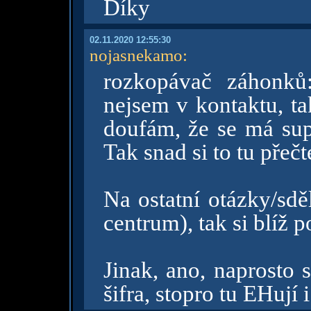
Díky
02.11.2020 12:55:30
nojasnekamo
:
rozkopávač záhonků
nejsem v kontaktu, ta
doufám, že se má sup
Tak snad si to tu přečt
Na ostatní otázky/sdě
centrum), tak si blíž 
Jinak, ano, naprosto 
šifra, stopro tu EHují 