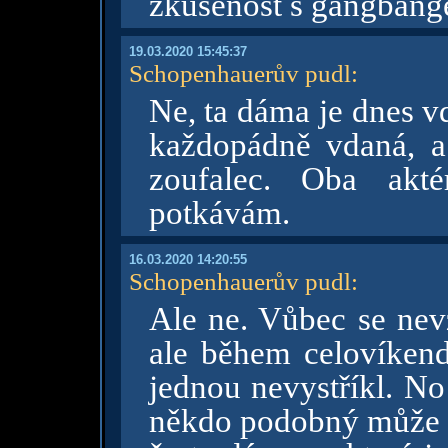
zkušenost s gangban
19.03.2020 15:45:37
Schopenhauerův pudl
:
Ne, ta dáma je dnes vd
každopádně vdaná, a 
zoufalec. Oba akt
potkávám.
16.03.2020 14:20:55
Schopenhauerův pudl
:
Ale ne. Vůbec se nevz
ale během celovíken
jednou nevystříkl. No
někdo podobný může b