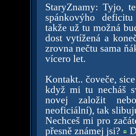
StaryZnamy: Tyjo, t
spánkovýho deficitu 
takže už tu možná bud
dost vytížená a kone
zrovna nečtu sama ňá
vícero let.
Kontakt.. čoveče, sice
když mi tu necháš sv
novej založit ne
neoficiální), tak slib
Nechceš mi pro začáte
přesně známej jsi?
D