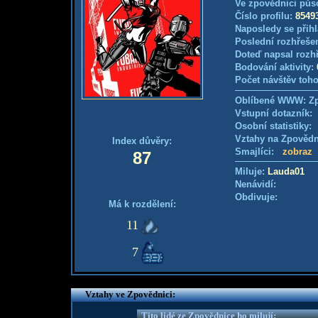
Ve zpovědnici půs
Číslo profilu:
8549
Naposledy se přihl
Poslední rozhřešen
Doteď napsal rozh
Bodování aktivity:
Počet návštěv toho
Oblíbené WWW: Zp
Vstupní dotazník
Osobní statistiky
Vztahy na Zpověd
Index důvěry:
Smajlíci:
zobraz
87
Miluje:
Lauda01
Nenávidí:
Obdivuje:
Má k rozdělení:
11
7
Vztahy ve Zpovědnici:
Tito lidé ze Zpovědnice ho milují: