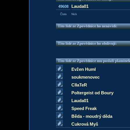
Lauda01
49608
Číslo
Nick
Tito lidé ze Zpovědnice ho nenávidí:
Tito lidé ze Zpovědnice ho obdivují:
Tito lidé ze Zpovědnice mu poslali plamíne
Evžen Huml
soukmenovec
CIIaTeR
Poltergeist od Boury
Lauda01
Speed Freak
Běda - moudrý děda
Cukrová Myš