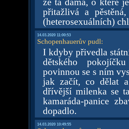
že ta dáma, o které j
přitažlivá a pěstěn
(heterosexuálních) ch
14.03.2020 11:00:53
Schopenhauerův pudl
:
I kdyby přivedla stát
dětského pokojíčku
povinnou se s ním vys
jak začít, co dělat 
dřívější milenka se t
kamaráda-panice zbav
dopadlo.
14.03.2020 10:49:55