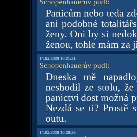
Schopenhauerův pudl
:
Panicům nebo teda z
ani podobné totalitář
ženy. Oni by si nedok
ženou, tohle mám za ji
14.03.2020 10:21:31
Schopenhauerův pudl
:
Dneska mě napadlo
neshodil ze stolu, ž
panictví dost možná p
Nezdá se ti? Prostě s
outu.
14.03.2020 10:20:36