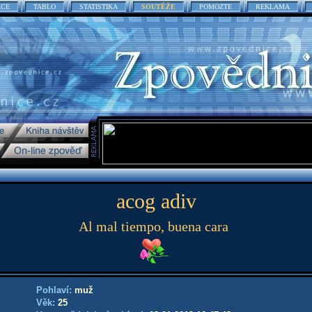
ACE
TABLO
STATISTIKA
SOUTĚŽE
POMOZTE
REKLAMA
acog adiv
Al mal tiempo, buena cara
Pohlaví:
muž
Věk:
25