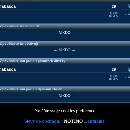
habasca
29
Index
Pohl
důvěry
e Zpovědnice ho nenávidí:
--- NIKDO ---
e Zpovědnice ho obdivují:
--- NIKDO ---
e Zpovědnice mu poslali plamínek důvěry:
habasca
29
Index
Pohl
důvěry
e Zpovědnice mu poslali dynamit zlosti:
--- NIKDO ---
Změňte svoje cookies preference
Slevy do obchodu...
NOTINO
...aktuálně.