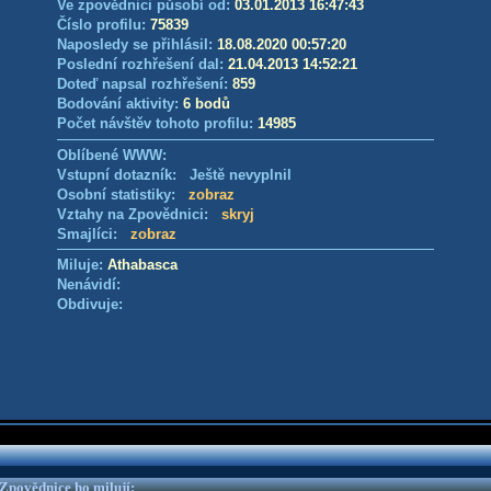
Ve zpovědnici působí od:
03.01.2013 16:47:43
Číslo profilu:
75839
Naposledy se přihlásil:
18.08.2020 00:57:20
Poslední rozhřešení dal:
21.04.2013 14:52:21
Doteď napsal rozhřešení:
859
Bodování aktivity:
6 bodů
Počet návštěv tohoto profilu:
14985
Oblíbené WWW:
Vstupní dotazník: Ještě nevyplnil
Osobní statistiky:
zobraz
Vztahy na Zpovědnici:
skryj
Smajlíci:
zobraz
Miluje:
Athabasca
Nenávidí:
Obdivuje:
e Zpovědnice ho milují: