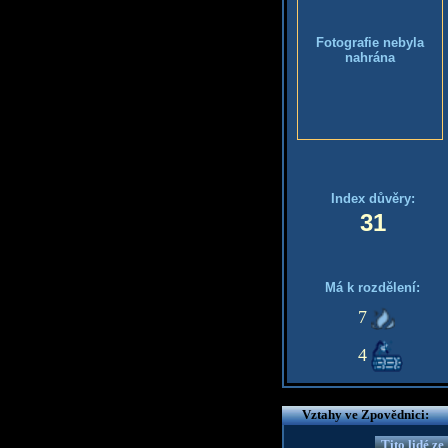
Fotografie nebyla
nahrána
Index důvěry:
31
Má k rozdělení:
7
4
Vztahy ve Zpovědnici:
Tito lidé z