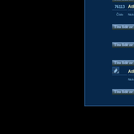
At
76113
Číslo
Nick
Tito lidé z
Tito lidé z
Tito lidé z
At
Nick
Tito lidé z