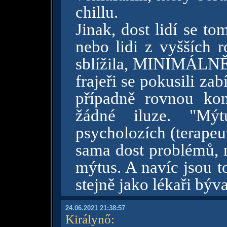
chillu.
Jinak, dost lidí se to
nebo lidi z vyšších r
sblížila, MINIMÁLNĚ b
frajeři se pokusili zab
případně rovnou kom
žádné iluze. "Mýt
psycholozích (terapeu
sama dost problémů, n
mýtus. A navíc jsou to
stejně jako lékaři býv
24.06.2021 21:38:57
Királynő
: