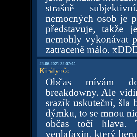
strašně subjektiv
nemocných osob je pro
představuje, takže 
nemohly vykonávat prá
zatraceně málo. xDD
24.06.2021 22:07:44
Királynő
:
Občas mívám doc
breakdowny. Ale vidí
srazík uskuteční, šla
dýmku, to se mnou nic
občas točí hlava.
venlafaxin, který ber