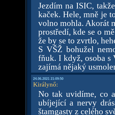
Jezdím na ISIC, takže
kaček. Hele, mně je t
volno mohla. Akorát m
prostředí, kde se o m
že by se to zvrtlo, heh
S VŠŽ bohužel nemo
fňuk. I když, osoba s 
zajímá nějaký usmolený
24.06.2021 21:09:50
Királynő
:
No tak uvidíme, co a
ubíjející a nervy drá
štamgasty z celého sv