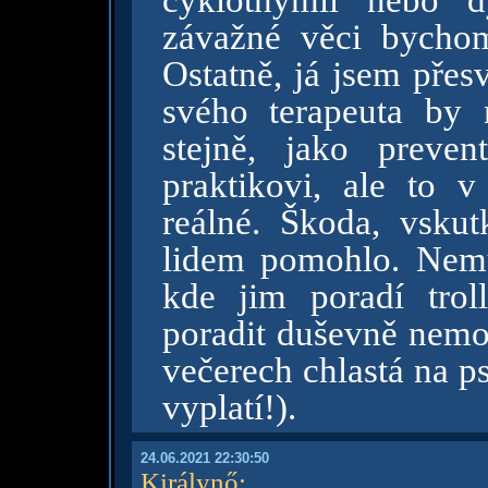
cyklothymii nebo 
závažné věci bycho
Ostatně, já jsem přes
svého terapeuta by 
stejně, jako preve
praktikovi, ale to 
reálné. Škoda, vsku
lidem pomohlo. Nemu
kde jim poradí tro
poradit duševně nemo
večerech chlastá na ps
vyplatí!).
24.06.2021 22:30:50
Királynő
: