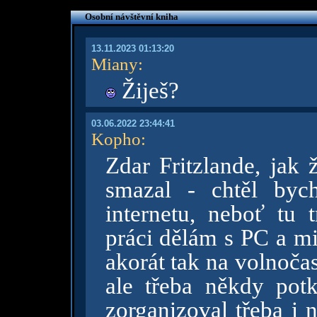
Osobní návštěvní kniha
13.11.2023 01:13:20
Miany
:
Žiješ?
03.06.2022 23:44:41
Kopho
:
Zdar Fritzlande, jak 
smazal - chtěl byc
internetu, neboť tu 
práci dělám s PC a m
akorát tak na volnočas
ale třeba někdy pot
zorganizoval třeba i 