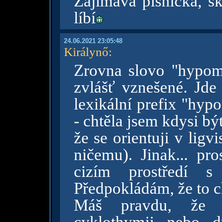
Zajímavá písnička, sk
líbí
24.06.2021 23:05:48
Királynő
:
Zrovna slovo "hypom
zvlášť vznešené. Jde
lexikální prefix "hyp
- chtěla jsem kdysi být
že se orientuji v ligvi
ničemu). Jinak... pro
cizím prostředí s
Předpokládám, že to c
Máš pravdu, že n