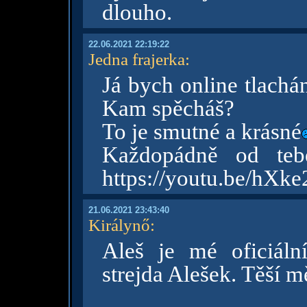
dlouho.
22.06.2021 22:19:22
Jedna frajerka
:
Já bych online tlachá
Kam spěcháš?
To je smutné a krásné
Každopádně od te
https://youtu.be/hXk
21.06.2021 23:43:40
Királynő
:
Aleš je mé oficiáln
strejda Alešek. Těší m