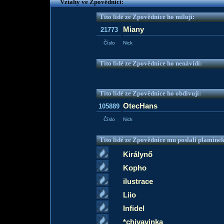
Vztahy ve Zpovědnici:
Tito lidé ze Zpovědnice ho milují:
Miany
21773
Číslo
Nick
Tito lidé ze Zpovědnice ho nenávidí:
Tito lidé ze Zpovědnice ho obdivují:
OtecHans
105889
Číslo
Nick
Tito lidé ze Zpovědnice mu poslali plamíne
Királynő
Kopho
ilustrace
Liio
Infidel
*chivavinka