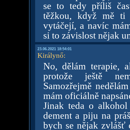
se to tedy příliš čas
těžkou, když mě ti b
vytáčejí, a navíc mám
si to závislost nějak
23.06.2021 18:54:01
Királynő
:
No, dělám terapie, a
protože ještě 
Samozřejmě nedělám
mám oficiálně napsáno
Jinak teda o alkoho
dement a piju na práš
bych se nějak zvlášť 