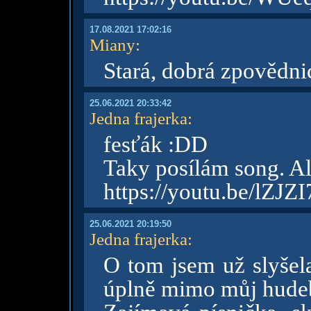
17.08.2021 17:02:16
Miany
:
Stará, dobrá zpovědni
25.06.2021 20:33:42
Jedna frajerka
:
fesťák :DD
Taky posílám song. Ale
https://youtu.be/lZJZ
25.06.2021 20:19:50
Jedna frajerka
:
O tom jsem už slyšela
úplně mimo můj hude