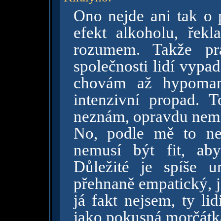
Ono nejde ani tak o 
efekt alkoholu, řek
rozumem. Takže pr
společnosti lidí vypa
chovám až hypoman
intenzivní propad. T
neznám, opravdu nemo
No, podle mě to nen
nemusí být fit, aby
Důležité je spíše u
přehnaně empatický, j
já fakt nejsem, ty lid
jako pokusná morčátka