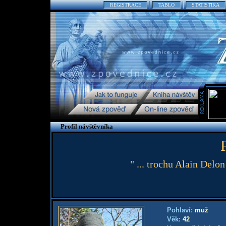
REGISTRACE
TABLO
STATISTIKA
Profil návštěvníka
" ... trochu Alain Delo
Pohlaví:
muž
Věk:
42