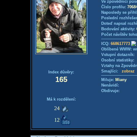
Ve zpovědnici půs
Číslo profilu:
7068
Naposledy se přihl
Poslední rozhřešen
Doteď napsal rozh
Bodování aktivity:
Počet návštěv toho
ICQ:
668617773
Oblíbené WWW: ww
Vstupní dotazník
Osobní statistiky
Vztahy na Zpověd
Smajlíci:
zobraz
Index důvěry:
165
Miluje:
Miany
Nenávidí:
Obdivuje:
Má k rozdělení:
24
12