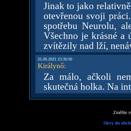
Jinak to jako relativ
otevřenou svoji práci
spotřebu Neurolu, al
Všechno je krásné a ú
zvítězily nad lží, nenáv
21.06.2021 23:30:50
Királynő
:
Za málo, ačkoli nem
skutečná holka. Na int
Změňte sv
Slevy do obch