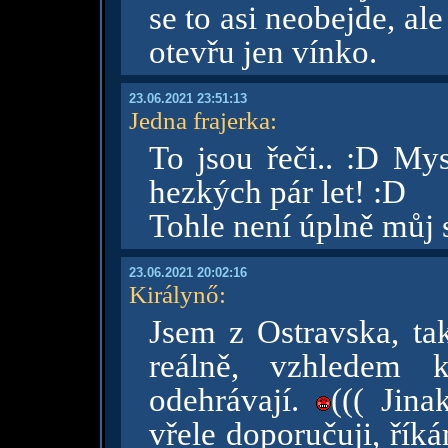
se to asi neobejde, al
otevřu jen vínko.
23.06.2021 23:51:13
Jedna frajerka
:
To jsou řeči.. :D Mys
hezkých pár let! :D
Tohle není úplně můj st
23.06.2021 20:02:16
Királynő
:
Jsem z Ostravska, ta
reálně, vzhledem 
odehrávají.
((( Jin
vřele doporučuji, řík