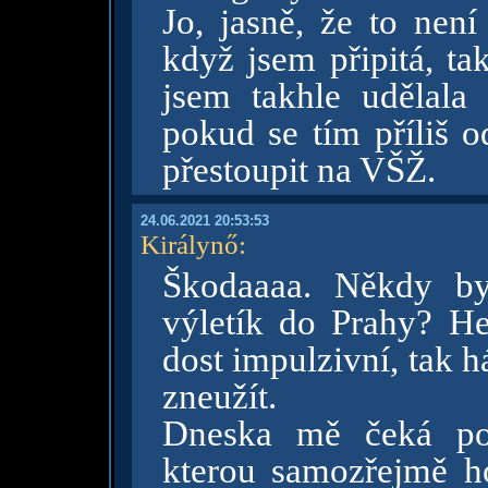
Jo, jasně, že to není
když jsem připitá, ta
jsem takhle udělala
pokud se tím příliš
přestoupit na VŠŽ.
24.06.2021 20:53:53
Királynő
:
Škodaaaa. Někdy by
výletík do Prahy? H
dost impulzivní, tak 
zneužít.
Dneska mě čeká pos
kterou samozřejmě h