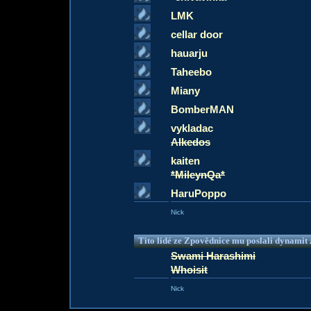
LMK
cellar door
hauarju
Taheebo
Miany
BomberMAN
vykladac
Alkedos
kaiten
*MileynQa*
HaruPoppo
Nick
Tito lidé ze Zpovědnice mu poslali dynamit z
Swami Harashimi
Whoisit
Nick