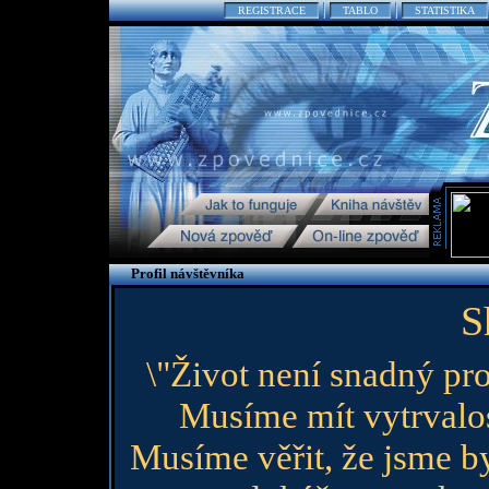
REGISTRACE
TABLO
STATISTIKA
Profil návštěvníka
S
\"Život není snadný pro
Musíme mít vytrvalo
Musíme věřit, že jsme by