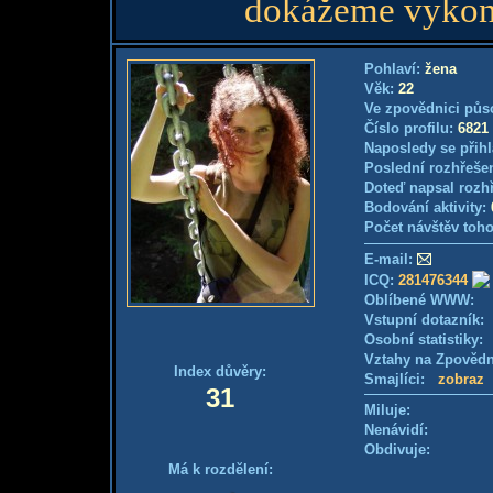
dokážeme vykon
Pohlaví:
žena
Věk:
22
Ve zpovědnici půs
Číslo profilu:
6821
Naposledy se přihl
Poslední rozhřešen
Doteď napsal rozh
Bodování aktivity:
Počet návštěv toho
E-mail:
ICQ:
281476344
Oblíbené WWW:
Vstupní dotazník
Osobní statistiky
Vztahy na Zpověd
Index důvěry:
Smajlíci:
zobraz
31
Miluje:
Nenávidí:
Obdivuje:
Má k rozdělení: