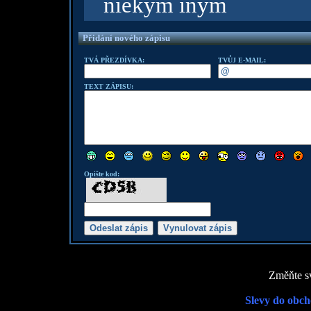
niekým iným
Přidání nového zápisu
TVÁ PŘEZDÍVKA:
TVŮJ E-MAIL:
TEXT ZÁPISU:
Opište kod:
Změňte sv
Slevy do obch