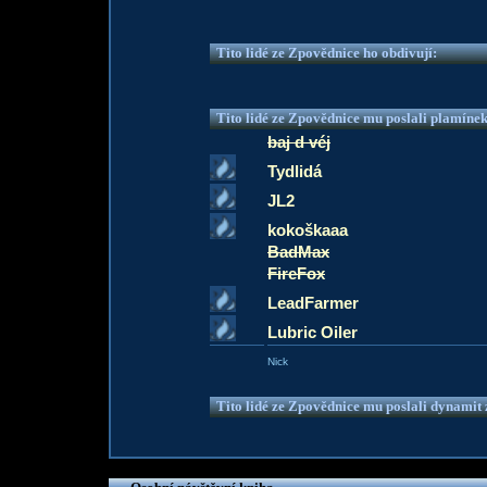
Tito lidé ze Zpovědnice ho obdivují:
Tito lidé ze Zpovědnice mu poslali plamíne
baj d véj
Tydlidá
JL2
kokoškaaa
BadMax
FireFox
LeadFarmer
Lubric Oiler
Nick
Tito lidé ze Zpovědnice mu poslali dynamit z