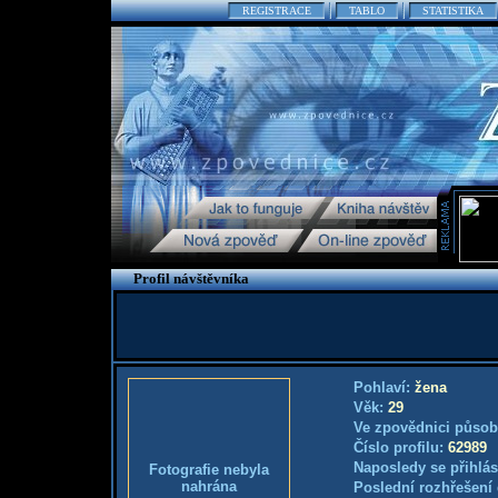
REGISTRACE
TABLO
STATISTIKA
Profil návštěvníka
Pohlaví:
žena
Věk:
29
Ve zpovědnici působ
Číslo profilu:
62989
Naposledy se přihlás
Fotografie nebyla
nahrána
Poslední rozhřešení 