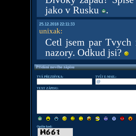
jako v Rusku
.
25.12.2018 22:11:33
unixak
:
Cetl jsem par Tvych r
nazory. Odkud jsi?
Přidání nového zápisu
TVÁ PŘEZDÍVKA:
TVŮJ E-MAIL:
TEXT ZÁPISU:
Opište kod: