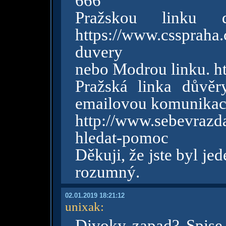
666
Pražskou linku
https://www.cssprah
duvery
nebo Modrou linku. h
Pražská linka důvěr
emailovou komunikaci
http://www.sebevra
hledat-pomoc
Děkuji, že jste byl jed
rozumný.
02.01.2019 18:21:12
unixak
:
Divoky zapad? Spise