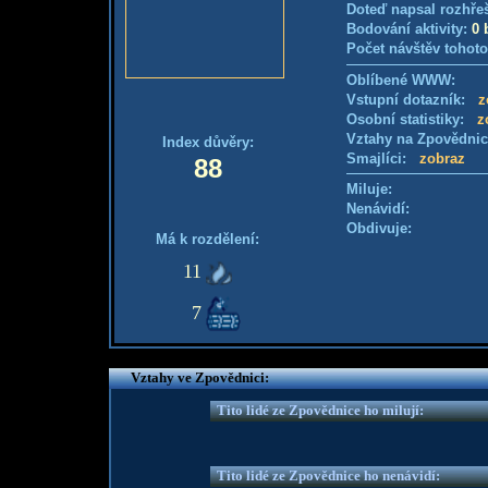
Doteď napsal rozhře
Bodování aktivity:
0 
Počet návštěv tohoto
Oblíbené WWW:
Vstupní dotazník:
z
Osobní statistiky:
z
Vztahy na Zpovědni
Index důvěry:
Smajlíci:
zobraz
88
Miluje:
Nenávidí:
Obdivuje:
Má k rozdělení:
11
7
Vztahy ve Zpovědnici:
Tito lidé ze Zpovědnice ho milují:
Tito lidé ze Zpovědnice ho nenávidí: