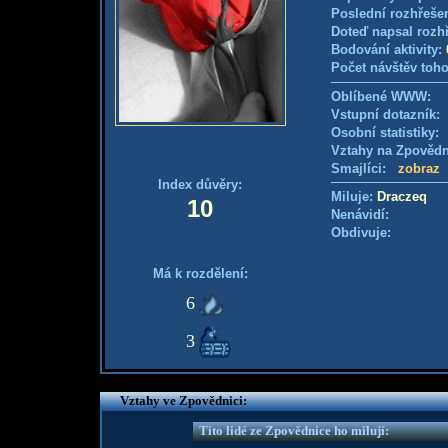
Poslední rozhřešen
Doteď napsal rozh
Bodování aktivity:
Počet návštěv toho
Oblíbené WWW:
Vstupní dotazník
Osobní statistiky
Vztahy na Zpověd
Smajlíci:
zobraz
Index důvěry:
Miluje:
Draczeq
10
Nenávidí:
Obdivuje:
Má k rozdělení:
6
3
Vztahy ve Zpovědnici:
Tito lidé ze Zpovědnice ho milují: