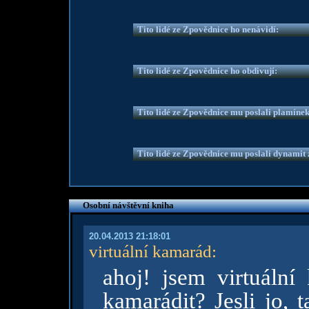
Tito lidé ze Zpovědnice ho nenávidí:
Tito lidé ze Zpovědnice ho obdivují:
Tito lidé ze Zpovědnice mu poslali plamíne
Tito lidé ze Zpovědnice mu poslali dynamit z
Osobní návštěvní kniha
20.04.2013 21:18:01
virtuální kamarád
:
ahoj! jsem virtuáln
kamarádit? Jesli jo, 