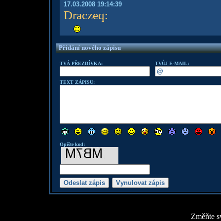
17.03.2008 19:14:39
Draczeq
:
Přidání nového zápisu
TVÁ PŘEZDÍVKA:
TVŮJ E-MAIL:
TEXT ZÁPISU:
Opište kod:
Změňte sv