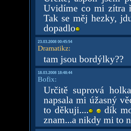
Uvidíme co mi zítra 
Tak se měj hezky, jdu
dopadlo
23.03.2008 00:45:54
Dramatikz
:
tam jsou bordýlky??
18.03.2008 18:48:44
Bofix:
Určitě suprová holka
napsala mi úžasný věc
to děkuji....
dík moc
znam...a nikdy mi to n