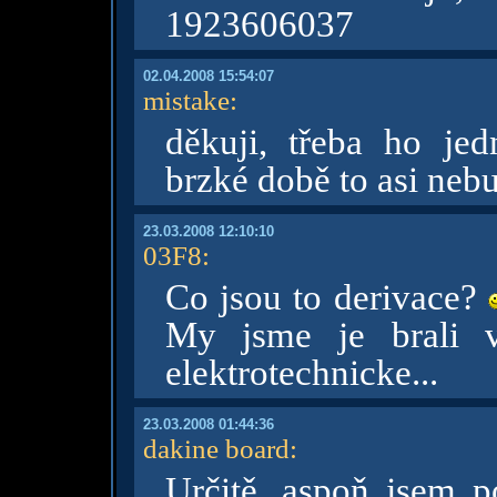
1923606037
02.04.2008 15:54:07
mistake
:
děkuji, třeba ho je
brzké době to asi neb
23.03.2008 12:10:10
03F8
:
Co jsou to derivace?
My jsme je brali 
elektrotechnicke...
23.03.2008 01:44:36
dakine board
:
Určitě, aspoň jsem p