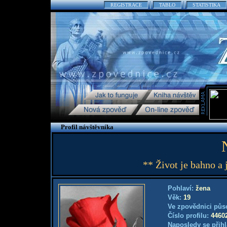
REGISTRACE
TABLO
STATISTIKA
Profil návštěvníka
** Život je bahno a
Pohlaví:
žena
Věk:
19
Ve zpovědnici půs
Číslo profilu:
4460
Naposledy se přihl