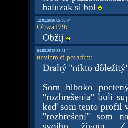
haluzak si bol
12.01.2016 02:30:04
Oliwa179
:
Obžij
04.03.2012 23:21:44
neviem ci poradim
:
Drahý "nikto dôležitý
Som hlboko poctený
"rozhrešenia" boli s
keď som tento profil v
"rozhrešení" som n
svojho života. Z 