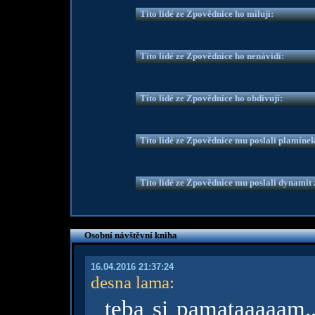
Tito lidé ze Zpovědnice ho milují:
Tito lidé ze Zpovědnice ho nenávidí:
Tito lidé ze Zpovědnice ho obdivují:
Tito lidé ze Zpovědnice mu poslali plamíne
Tito lidé ze Zpovědnice mu poslali dynamit z
Osobní návštěvní kniha
16.04.2016 21:37:24
desna lama
:
teba si pamataaaaam.