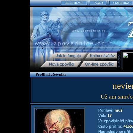
REGISTRACE
TABLO
STATISTIKA
Profil návštěvníka
nevie
Už ani smrťo
Pohlaví:
muž
Věk:
17
Ve zpovědnici půs
Číslo profilu:
4165
Naposledy se přihl