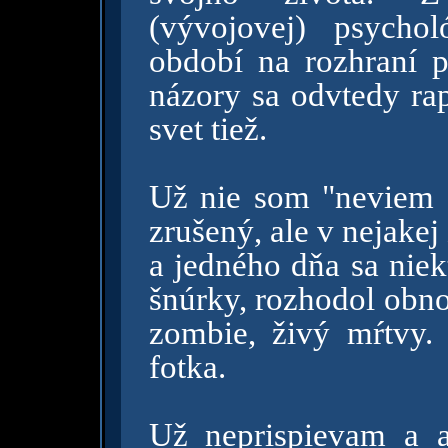
(vývojovej) psycho
období na rozhraní p
názory sa odvtedy ra
svet tiež.
Už nie som "neviem č
zrušený, ale v nejakej
a jedného dňa sa niek
šnúrky, rozhodol obno
zombie, živý mŕtvy. 
fotka.
Už neprispievam a 