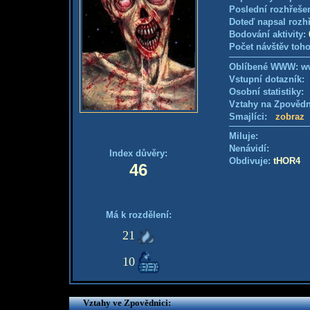
Poslední rozhřešen
Doteď napsal rozh
Bodování aktivity:
Počet návštěv toho
Oblíbené WWW: ww
Vstupní dotazník
Osobní statistiky
Vztahy na Zpověd
Smajlíci:
zobraz
Miluje:
Nenávidí:
Index důvěry:
Obdivuje:
tHOR4
46
Má k rozdělení:
21
10
Vztahy ve Zpovědnici: