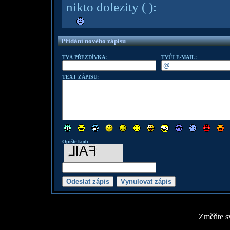
nikto dolezity
( )
:
Přidání nového zápisu
TVÁ PŘEZDÍVKA:
TVŮJ E-MAIL:
TEXT ZÁPISU:
Opište kod:
Změňte sv