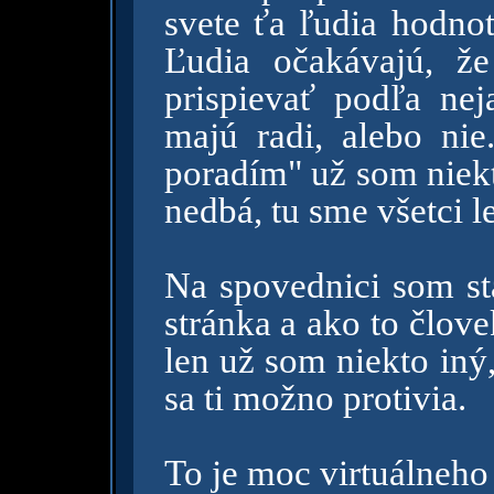
svete ťa ľudia hodnot
Ľudia očakávajú, že
prispievať podľa nej
majú radi, alebo ni
poradím" už som niekto
nedbá, tu sme všetci l
Na spovednici som stá
stránka a ako to člove
len už som niekto iný
sa ti možno protivia.
To je moc virtuálneho 