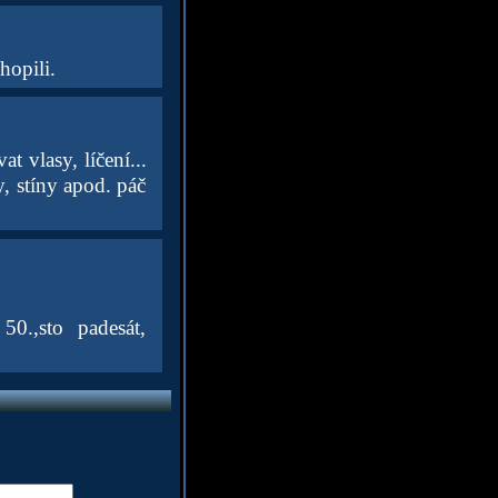
hopili.
 vlasy, líčení...
y, stíny apod. páč
50.,sto padesát,