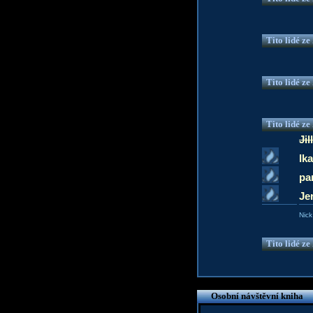
Tito lidé z
Tito lidé z
Tito lidé z
Jil
Ik
pa
Je
Nick
Tito lidé z
Osobní návštěvní kniha