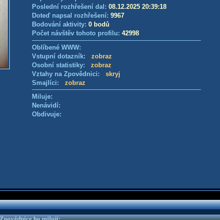
Poslední rozhřešení dal:
08.12.2025 20:39:18
Doteď napsal rozhřešení:
9967
Bodování aktivity:
0 bodů
Počet návštěv tohoto profilu:
42998
Oblíbené WWW:
Vstupní dotazník:
zobraz
Osobní statistiky:
zobraz
Vztahy na Zpovědnici:
skryj
Smajlíci:
zobraz
Miluje:
Nenávidí:
Obdivuje:
e Zpovědnice ho milují: