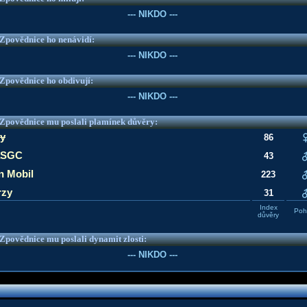
--- NIKDO ---
e Zpovědnice ho nenávidí:
--- NIKDO ---
e Zpovědnice ho obdivují:
--- NIKDO ---
e Zpovědnice mu poslali plamínek důvěry:
ly
86
aSGC
43
n Mobil
223
rzy
31
Index
Pohl
důvěry
e Zpovědnice mu poslali dynamit zlosti:
--- NIKDO ---