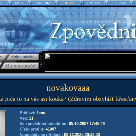
ACE
TABLO
STATISTIKA
SOUTĚŽE
POMOZTE
REKLAMA
novakovaaa
ká piča to na vás asi kouká? (Zdravim obzvlášť křesťany
Pohlaví:
žena
Věk:
21
Ve zpovědnici působí od:
05.10.2007 17:45:49
Číslo profilu:
41007
Naposledy se přihlásil:
08.12.2025 20:33:30