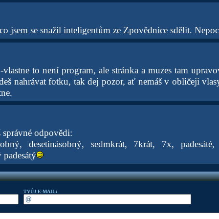
, co jsem se snažil inteligentům ze Zpovědnice sdělit. Nepoc
lastne to není program, ale stránka a muzes tam upravovat
udeš nahrávat fotku, tak dej pozor, ať nemáš v obličeji vlas
tne.
 správné odpovědi:
bný, desetinásobný, sedmkrát, 7krát, 7x, padesáté, 
ý padesátý
TVŮJ E-MAIL: