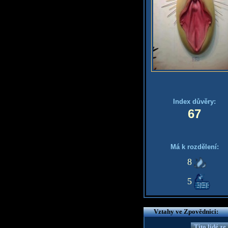
Index důvěry:
67
Má k rozdělení:
8
5
Vztahy ve Zpovědnici:
Tito lidé z