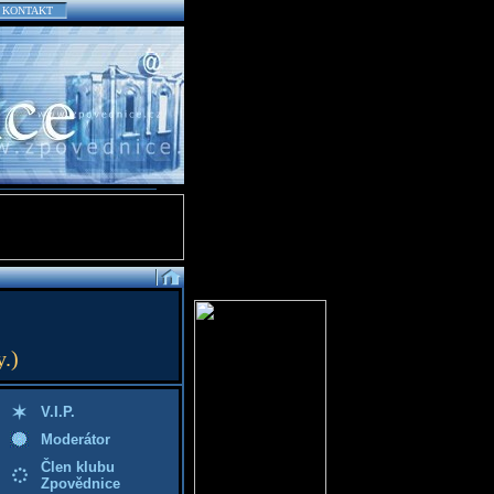
KONTAKT
.)
V.I.P.
Moderátor
Člen klubu
Zpovědnice