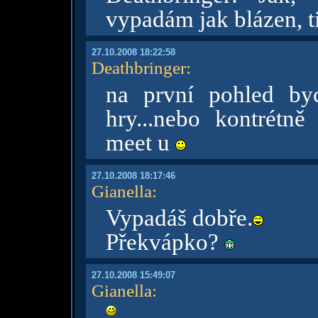
vypadám jak blázen, t
27.10.2008 18:22:58
Deathbringer
:
na první pohled by
hry...nebo kontrétně
meet u
27.10.2008 18:17:46
Gianella
:
Vypadáš dobře.
Překvápko?
27.10.2008 15:49:07
Gianella
: