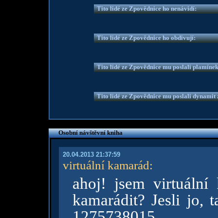
Tito lidé ze Zpovědnice ho nenávidí:
Tito lidé ze Zpovědnice ho obdivují:
Tito lidé ze Zpovědnice mu poslali plamíne
Tito lidé ze Zpovědnice mu poslali dynamit z
Osobní návštěvní kniha
20.04.2013 21:37:59
virtuální kamarád
:
ahoj! jsem virtuáln
kamarádit? Jesli jo, 
1275738015