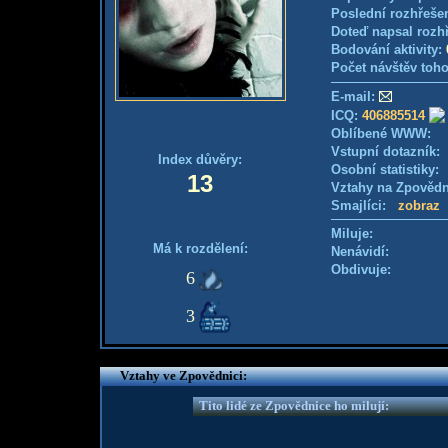
Poslední rozhřešen
Doteď napsal rozh
Bodování aktivity:
Počet návštěv toho
E-mail:
ICQ:
406885514
Oblíbené WWW:
Vstupní dotazník
Index důvěry:
Osobní statistiky
13
Vztahy na Zpověd
Smajlíci:
zobraz
Miluje:
Má k rozdělení:
Nenávidí:
Obdivuje:
6
3
Vztahy ve Zpovědnici:
Tito lidé ze Zpovědnice ho milují: