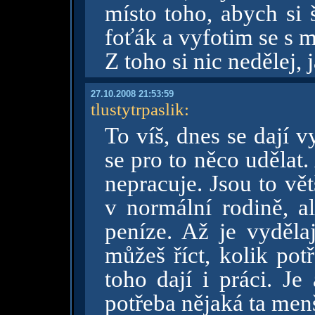
místo toho, abych si 
foťák a vyfotim se s 
Z toho si nic nedělej
27.10.2008 21:53:59
tlustytrpaslik
:
To víš, dnes se dají v
se pro to něco udělat.
nepracuje. Jsou to vět
v normální rodině, al
peníze. Až je vyděla
můžeš říct, kolik pot
toho dají i práci. Je
potřeba nějaká ta menš