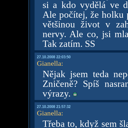
si a kdo vydělá ve 
Ale počítej, že holku 
většinou život v za
nervy. Ale co, jsi ml
Tak zatím. SS
27.10.2008 22:03:50
Gianella
:
Nějak jsem teda nepo
Zničeně? Spíš nasra
výrazy.
27.10.2008 21:57:32
Gianella
:
Třeba to, když sem šl