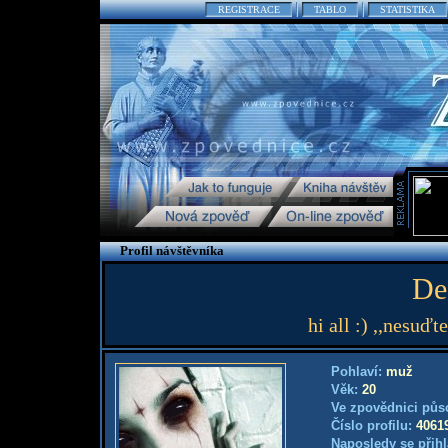
REGISTRACE
TABLO
STATISTIKA
Profil návštěvníka
De
hi all :) ,,nesu
Pohlaví:
muž
Věk:
20
Ve zpovědnici půs
Číslo profilu:
4061
Naposledy se přihl