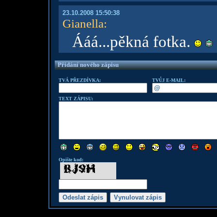
23.10.2008 15:50:38
Gianella
:
Ááá...pěkná fotka.
Přidání nového zápisu
TVÁ PŘEZDÍVKA:
TVŮJ E-MAIL:
TEXT ZÁPISU:
Opište kod: