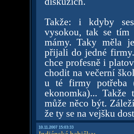
diskuzích.
Takže: i kdyby se
vysokou, tak se tím 
mámy. Taky měla je
přijali do jedné firmy.
chce profesně i platov
chodit na večerní ško
u té firmy potřeba
ekonomka)... Takže t
může něco být. Záleží 
že ty se na vejšku do
10.11.2007 15:03:33
Indiánská babička
: