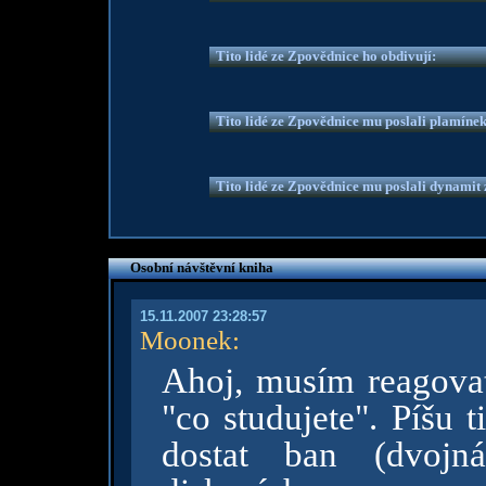
Tito lidé ze Zpovědnice ho obdivují:
Tito lidé ze Zpovědnice mu poslali plamíne
Tito lidé ze Zpovědnice mu poslali dynamit z
Osobní návštěvní kniha
15.11.2007 23:28:57
Moonek
:
Ahoj, musím reagovat
"co studujete". Píšu 
dostat ban (dvojn