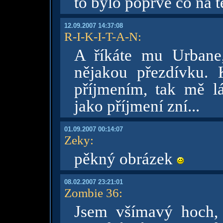
to bylo poprve co na 
12.09.2007 14:37:08
R-I-K-I-T-A-N
:
A říkáte mu Urbane
nějakou přezdívku. K
příjmením, tak mě lá
jako příjmení zní...
01.09.2007 00:14:07
Zeky
:
pěkný obrázek
08.02.2007 23:21:01
Zombie 36
:
Jsem všímavý hoch, 