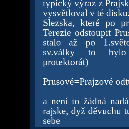
typický výraz z Prajsk
vysvětloval v té diskuz
Slezska, které po p
Terezie odstoupit Pr
stalo až po 1.svět
sv.války to bylo
protektorát)
Prusové=Prajzové odt
a není to žádná nadá
rajske, dyž děvuchu t
sebe