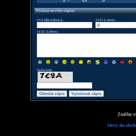
Přidání nového zápisu
TVÁ PŘEZDÍVKA:
TVŮJ E-MAIL:
TEXT ZÁPISU:
Opište kod:
Změňte sv
Slevy do obch