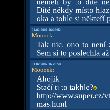
neměli by to dítě n
Dítě někdy místo hlaze
oka a tohle si někteří 
01.02.2007 16:22:52
Moonek
:
Tak nic, ono to není 
Sem si to poslechla až
01.02.2007 16:20:58
Moonek
:
Ahojík
Stačí ti to takhle?
http://www.super.cz/
mas.html