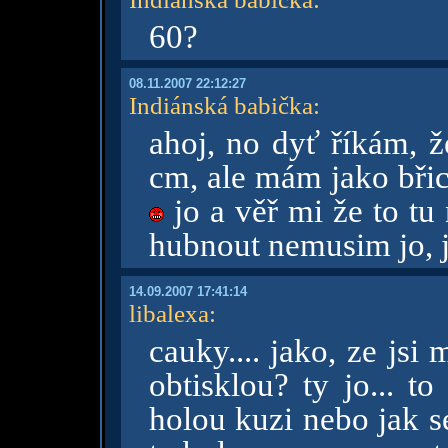
60?
08.11.2007 22:12:27
Indiánská babička
:
ahoj, no dyť říkám, 
cm, ale mám jako břich
jo a věř mi že to tu 
hubnout nemusim jo, j
14.09.2007 17:41:14
libalexa
:
cauky.... jako, ze jsi
obtisklou? ty jo... t
holou kuzi nebo jak se