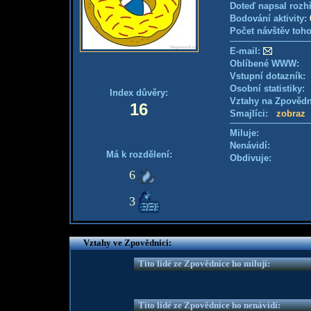
Doteď napsal rozh
Bodování aktivity:
Počet návštěv toho
E-mail:
Oblíbené WWW:
Vstupní dotazník
Osobní statistiky
Index důvěry:
Vztahy na Zpověd
16
Smajlíci:
zobraz
Miluje:
Nenávidí:
Má k rozdělení:
Obdivuje:
6
3
Vztahy ve Zpovědnici:
Tito lidé ze Zpovědnice ho milují:
Tito lidé ze Zpovědnice ho nenávidí: