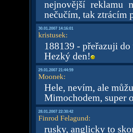
nejnovější reklamu 
nečučím, tak ztrácím 
30.01.2007 14:16:01
kristusek
:
188139 - přeřazuji do
Hezký den!
29.01.2007 21:44:59
Moonek
:
Hele, nevím, ale můžu
Mimochodem, super o
28.01.2007 22:30:42
Finrod Felagund
:
rusky, anglicky to sko