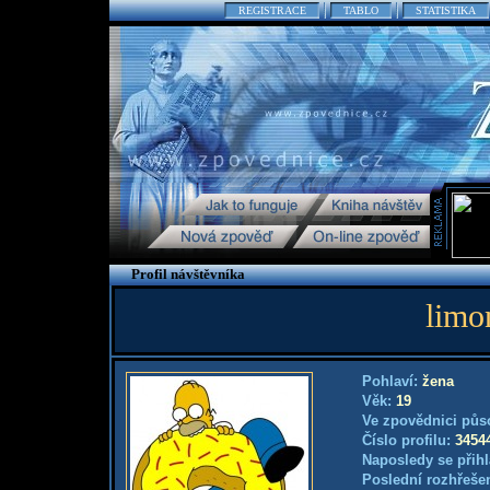
REGISTRACE
TABLO
STATISTIKA
Profil návštěvníka
limo
Pohlaví:
žena
Věk:
19
Ve zpovědnici půs
Číslo profilu:
3454
Naposledy se přihl
Poslední rozhřešen