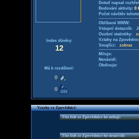
Doteď napsal rozhře
Bodování aktivity:
0 
Počet návštěv tohoto
Oblíbené WWW:
Vstupní dotazník: Je
Osobní statistiky:
z
Vztahy na Zpovědni
Index důvěry:
Smajlíci:
zobraz
12
Miluje:
Nenávidí:
Obdivuje:
Má k rozdělení:
0
0
Vztahy ve Zpovědnici:
Tito lidé ze Zpovědnice ho milují:
Tito lidé ze Zpovědnice ho nenávidí: