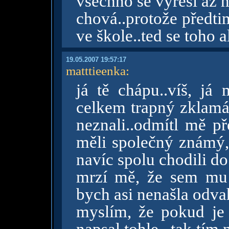
všechno se vyřeší až h
chová..protože předti
ve škole..ted se toho a
19.05.2007 19:57:17
matttieenka
:
já tě chápu..víš, j
celkem trapný zklamán
neznali..odmítl mě př
měli společný známý, 
navíc spolu chodili do
mrzí mě, že sem mu 
bych asi nenašla odva
myslím, že pokud je 