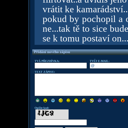
vrátit ke kamarádství..
pokud by pochopil a o
ne...tak tě to sice bud
se k tomu postaví on..
Přidání nového zápisu
TVÁ PŘEZDÍVKA:
TVŮJ E-MAIL:
TEXT ZÁPISU:
Opište kod: