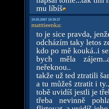
napsal tohle...tak tím
mu líbíš
19.05.2007 19:39:37
matttieenka
:
to je sice pravda, jenže
odcházím taky letos ze
kdo po mě kouká..i sem
bych měla zájem..
neřeknou..
takže už ted ztratili šan
a tu můžeš ztratit i t
tobě uvidíš jestli je t
třeba nevinně pohl
flirtovat..a uvidíš je