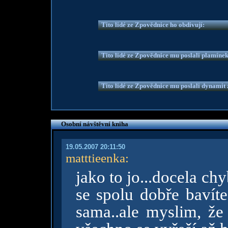
Tito lidé ze Zpovědnice ho obdivují:
Tito lidé ze Zpovědnice mu poslali plamíne
Tito lidé ze Zpovědnice mu poslali dynamit z
Osobní návštěvní kniha
19.05.2007 20:11:50
matttieenka
:
jako to jo...docela c
se spolu dobře bavíte
sama..ale myslim, že 