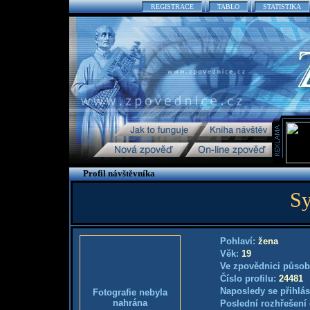
REGISTRACE
TABLO
STATISTIKA
Profil návštěvníka
Sy
Pohlaví:
žena
Věk:
19
Ve zpovědnici působ
Číslo profilu:
24481
Naposledy se přihlás
Fotografie nebyla
nahrána
Poslední rozhřešení 