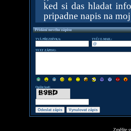
ked si das hladat inf
pripadne napis na moj
Přidání nového zápisu
TVÁ PŘEZDÍVKA:
TVŮJ E-MAIL:
TEXT ZÁPISU:
Opište kod:
Změňte sv