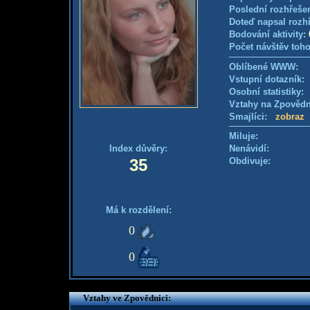
Poslední rozhřešen
Doteď napsal rozh
Bodování aktivity:
Počet návštěv toho
Oblíbené WWW:
Vstupní dotazník
Osobní statistiky
Vztahy na Zpověd
Smajlíci:
zobraz
Miluje:
Index důvěry:
Nenávidí:
35
Obdivuje:
Má k rozdělení:
0
0
Vztahy ve Zpovědnici: