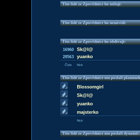
Tito lidé ze Zpovědnice ho milují:
Tito lidé ze Zpovědnice ho nenávidí:
Tito lidé ze Zpovědnice ho obdivují:
Sk@l@
16960
yuanko
28563
Číslo
Nick
Tito lidé ze Zpovědnice mu poslali plamíne
Blossomgirl
Sk@l@
yuanko
majsterko
Nick
Tito lidé ze Zpovědnice mu poslali dynamit z