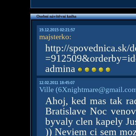
Osobní návštěvní kniha
19.12.2015 02:21:57
majsterko
:
http://spovednica.sk/d
=912509&orderby=i
admina
12.02.2011 18:45:07
Ville
(6Xnightmare@gmail.co
Ahoj, ked mas tak ra
Bratislave Noc ven
byvaly clen kapely Ju
)) Neviem ci sem moz