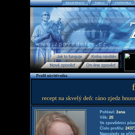
REGISTRACE
TABLO
STATISTIKA
Profil návštěvníka
recept na skvelý deň: ráno zjedz hnusnú
Pohlaví:
žena
Věk:
20
Ve zpovědnici půs
Číslo profilu:
2437
Naposledy se přihl