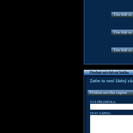
Tito lidé z
Tito lidé z
Tito lidé z
Osobní návštěvní kniha
Zatím tu není žádný z
Přidání nového zápisu
TVÁ PŘEZDÍVKA:
TEXT ZÁPISU: