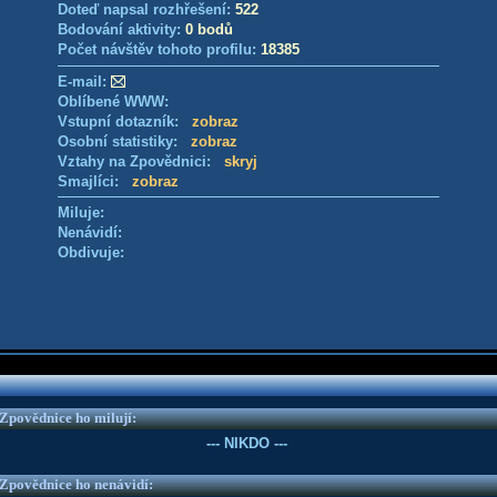
Doteď napsal rozhřešení:
522
Bodování aktivity:
0 bodů
Počet návštěv tohoto profilu:
18385
E-mail:
Oblíbené WWW:
Vstupní dotazník:
zobraz
Osobní statistiky:
zobraz
Vztahy na Zpovědnici:
skryj
Smajlíci:
zobraz
Miluje:
Nenávidí:
Obdivuje:
e Zpovědnice ho milují:
--- NIKDO ---
e Zpovědnice ho nenávidí: