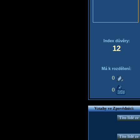
Index důvěry:
12
Má k rozdělení:
0
0
Vztahy ve Zpovědnici:
Tito lidé z
Tito lidé z