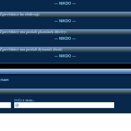
--- NIKDO ---
e Zpovědnice ho obdivují:
--- NIKDO ---
e Zpovědnice mu poslali plamínek důvěry:
--- NIKDO ---
e Zpovědnice mu poslali dynamit zlosti:
--- NIKDO ---
áznam
TVŮJ E-MAIL: