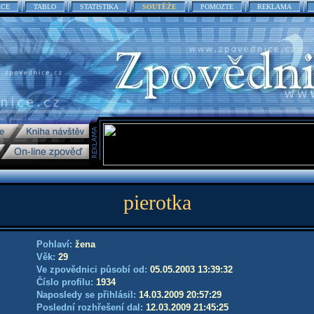
ACE
TABLO
STATISTIKA
SOUTĚŽE
POMOZTE
REKLAMA
pierotka
Pohlaví:
žena
Věk:
29
Ve zpovědnici působí od:
05.05.2003 13:39:32
Číslo profilu:
1934
Naposledy se přihlásil:
14.03.2009 20:57:29
Poslední rozhřešení dal:
12.03.2009 21:45:25