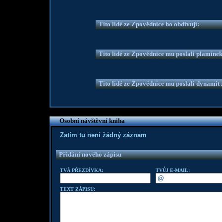
Tito lidé ze Zpovědnice ho obdivují:
Tito lidé ze Zpovědnice mu poslali plamíne
Tito lidé ze Zpovědnice mu poslali dynamit z
Osobní návštěvní kniha
Zatím tu není žádný záznam
Přidání nového zápisu
TVÁ PŘEZDÍVKA:
TVŮJ E-MAIL:
TEXT ZÁPISU: