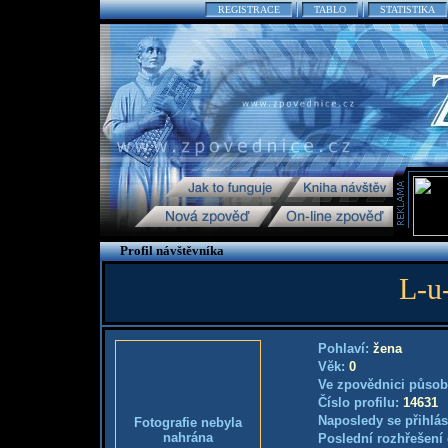
REGISTRACE
TABLO
STATISTIKA
Profil návštěvníka
L-u-
Pohlaví:
žena
Věk:
0
Ve zpovědnici působ
Číslo profilu:
14631
Naposledy se přihlás
Fotografie nebyla
nahrána
Poslední rozhřešení 