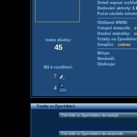
Doteď napsal rozhře
Bodování aktivity:
1 
Počet návštěv tohoto
Oblíbené WWW:
Vstupní dotazník:
z
Osobní statistiky:
z
Vztahy na Zpovědni
Index důvěry:
Smajlíci:
zobraz
45
Miluje:
Nenávidí:
Obdivuje:
Má k rozdělení:
7
4
Vztahy ve Zpovědnici:
Tito lidé ze Zpovědnice ho milují:
Tito lidé ze Zpovědnice ho nenávidí: