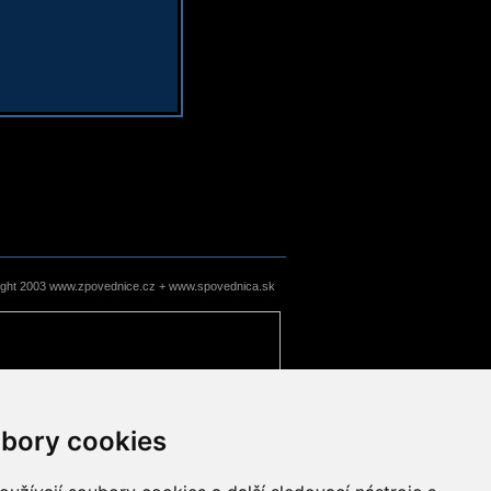
ight 2003 www.zpovednice.cz + www.spovednica.sk
bory cookies