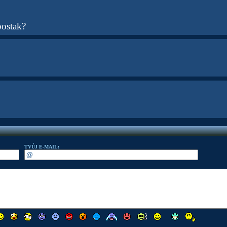
postak?
TVŮJ E-MAIL: