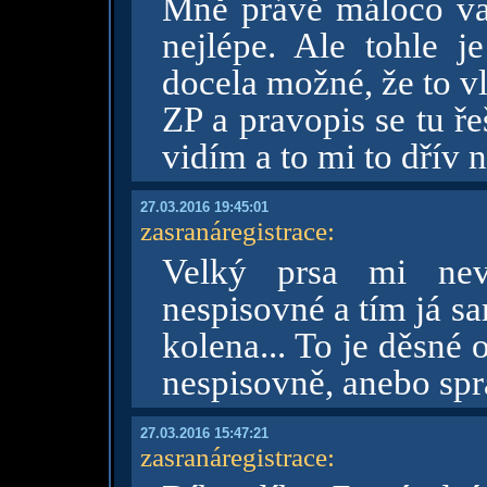
Mně právě máloco vad
nejlépe. Ale tohle j
docela možné, že to v
ZP a pravopis se tu ře
vidím a to mi to dřív 
27.03.2016 19:45:01
zasranáregistrace
:
Velký prsa mi nev
nespisovné a tím já sa
kolena... To je děsné
nespisovně, anebo sp
27.03.2016 15:47:21
zasranáregistrace
: