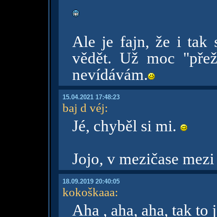
Ale je fajn, že i tak
vědět. Už moc "přež
nevídávám.
15.04.2021 17:48:23
baj d véj
:
Jé, chyběl si mi.
Jojo, v mezičase mezi
18.09.2019 20:40:05
kokoškaaa
:
Aha , aha, aha, tak to 