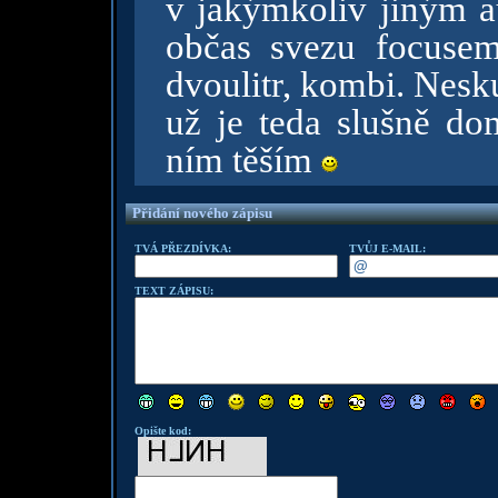
v jakýmkoliv jiným 
občas svezu focuse
dvoulitr, kombi. Nesk
už je teda slušně dom
ním těším
Přidání nového zápisu
TVÁ PŘEZDÍVKA:
TVŮJ E-MAIL:
TEXT ZÁPISU:
Opište kod: