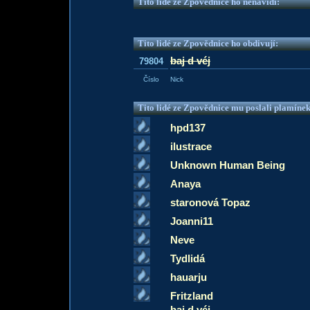
Tito lidé ze Zpovědnice ho nenávidí:
Tito lidé ze Zpovědnice ho obdivují:
baj d véj
79804
Číslo
Nick
Tito lidé ze Zpovědnice mu poslali plamíne
hpd137
ilustrace
Unknown Human Being
Anaya
staronová Topaz
Joanni11
Neve
Tydlidá
hauarju
Fritzland
baj d véj