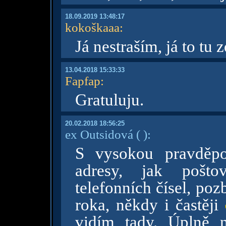
18.09.2019 13:48:17
kokoškaaa
:
Já nestraším, já to tu
13.04.2018 15:33:33
Fapfap
:
Gratuluju.
20.02.2018 18:56:25
ex Outsidová
( )
:
S vysokou pravděpod
adresy, jak pošto
telefonních čísel, poz
roka, někdy i častěji
vidím tady. Úplně 