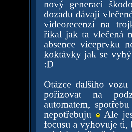
nový generaci škod
dozadu dávají vlečené
videorecenzi na tro
říkal jak ta vlečená 
absence víceprvku n
koktávky jak se vyhý
:D
Otázce dalšího vozu
pořizovat na podz
automatem, spotřebu
nepotřebuju
Ale jes
focusu a vyhovuje ti, 