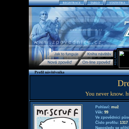
REGISTRACE
TABLO
STATISTIKA
Profil návštěvníka
Dr
You never know. h
Pohlaví:
muž
Věk:
99
Ve zpovědnici půs
Číslo profilu:
1317
Naposledy se přihl