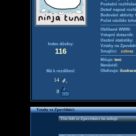
Poslední rozhřešen
Doteď napsal rozh
Bodování aktivity:
Počet návštěv toho
Oblíbené WWW:
Vstupní dotazník
Osobní statistiky
Index důvěry:
Vztahy na Zpověd
116
Smajlíci:
zobraz
Miluje:
teni
Nenávidí:
Obdivuje:
ilustrace
Má k rozdělení:
14
8
Vztahy ve Zpovědnici:
Tito lidé ze Zpovědnice ho milují: