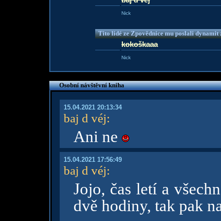
Nick
Tito lidé ze Zpovědnice mu poslali dynamit z
kokoškaaa
Nick
Osobní návštěvní kniha
15.04.2021 20:13:34
baj d véj
:
Ani ne
15.04.2021 17:56:49
baj d véj
:
Jojo, čas letí a všech
dvě hodiny, tak pak n