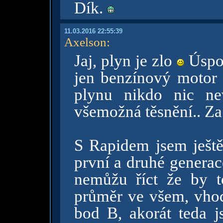
Dík.
11.03.2016 22:55:39
Axelson
:
Jaj, plyn je zlo
Úspor
jen benzínový motor
plynu nikdo nic ne
všemožná těsnění.. Za
S Rapidem jsem ještě
první a druhé generac
nemůžu říct že by t
průměr ve všem, vhod
bod B, akorát teda j