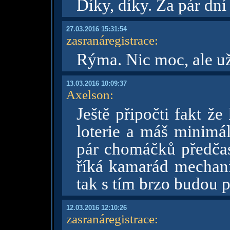
Díky, díky. Za pár dní
27.03.2016 15:31:54
zasranáregistrace
:
Rýma. Nic moc, ale už
13.03.2016 10:09:37
Axelson
:
Ještě připočti fakt že
loterie a máš minimá
pár chomáčků předča
říká kamarád mechani
tak s tím brzo budou
12.03.2016 12:10:26
zasranáregistrace
: