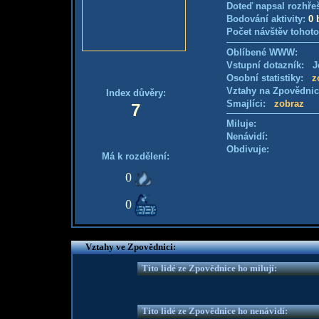
Doteď napsal rozhře
Bodování aktivity:
0 
Počet návštěv tohoto
Oblíbené WWW:
Vstupní dotazník: Je
Osobní statistiky:
z
Vztahy na Zpovědni
Index důvěry:
Smajlíci:
zobraz
7
Miluje:
Nenávidí:
Obdivuje:
Má k rozdělení:
0
0
Vztahy ve Zpovědnici:
Tito lidé ze Zpovědnice ho milují:
Tito lidé ze Zpovědnice ho nenávidí: