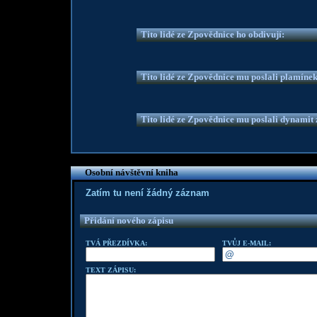
Tito lidé ze Zpovědnice ho obdivují:
Tito lidé ze Zpovědnice mu poslali plamíne
Tito lidé ze Zpovědnice mu poslali dynamit z
Osobní návštěvní kniha
Zatím tu není žádný záznam
Přidání nového zápisu
TVÁ PŘEZDÍVKA:
TVŮJ E-MAIL:
TEXT ZÁPISU: