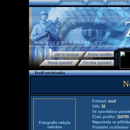
REGISTRACE
TABLO
STATISTIKA
Profil návštěvníka
N
Pohlaví:
muž
Věk:
32
Ve zpovědnici působ
Číslo profilu:
110705
Naposledy se přihlás
Fotografie nebyla
nahrána
Poslední rozhřešení 