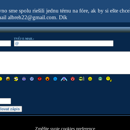
o sme spolu riešili jednu tému na fóre, ak by si ešte chc
mail albreh22@gmail.com. Dík
TVŮJ E-MAIL:
Změňte svoje cookies preference