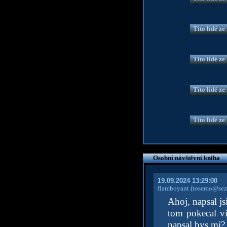
Tito lidé z
Tito lidé z
Tito lidé z
Tito lidé z
Osobní návštěvní kniha
19.09.2024 13:29:00
flamboyant
(tosemo@sez
Ahoj, napsal js
tom pokecal ví
napsal bys mi?