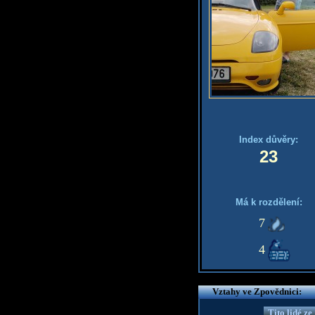
Index důvěry:
23
Má k rozdělení:
7
4
Vztahy ve Zpovědnici:
Tito lidé z