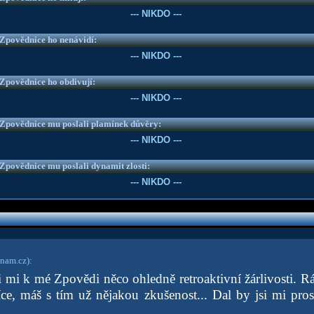
--- NIKDO ---
e Zpovědnice ho nenávidí:
--- NIKDO ---
e Zpovědnice ho obdivují:
--- NIKDO ---
e Zpovědnice mu poslali plamínek důvěry:
--- NIKDO ---
e Zpovědnice mu poslali dynamit zlosti:
--- NIKDO ---
nam.cz)
:
i mi k mé Zpovědi něco ohledně retroaktivní žárlivosti. R
ce, máš s tím už nějakou zkušenost... Dal by jsi mi pr