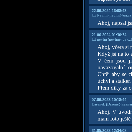
22.06.2024 16:08:43
Už Nevim
(nevim@ua.cz
Ahoj, napsal j
21.06.2024 01:30:34
Už nevim
(nevim@ua.cz)
Ahoj, včera si
Když jsi na to
V čem jsou ji
navazovalní ro
Chtěj aby se ch
úchyl a stalke
Přem díky za 
07.06.2023 10:18:44
Dasenek
(Dasene@seznam
Ahoj. V úvodní
mám foto ještě
31.05.2023 12:34:08