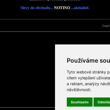
Slevy do obchodu...
NOTINO
...aktuálně.
Copyr
Používáme sou
Tyto webové stránky po
cílem vylepšení uživat
a reklam, analýzy návš
návštěvnosti.
Souhlasím
Odmít