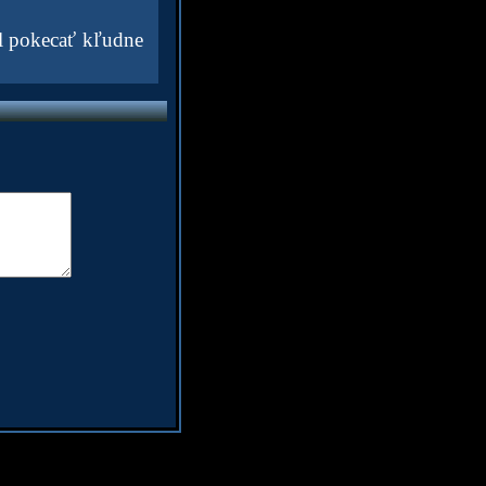
el pokecať kľudne