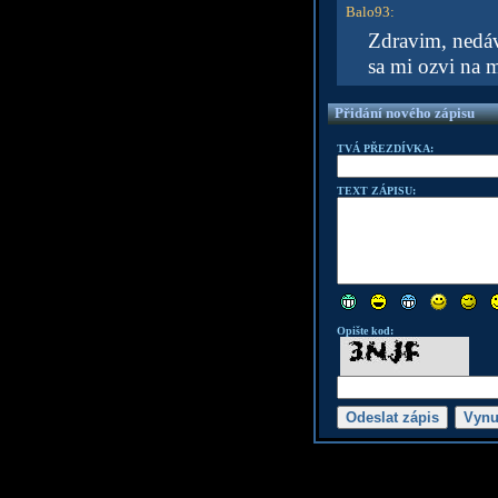
Balo93
:
Zdravim, nedávn
sa mi ozvi na 
Přidání nového zápisu
TVÁ PŘEZDÍVKA:
TEXT ZÁPISU:
Opište kod: