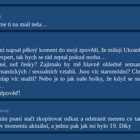
)
:
sme ti na mail teda…
:
 mi napsal pěkný koment do mojí zpovědi, že miluji Ukra
 expert, tak bych se rád zeptal pokud mohu…
né, než česky? Zajímalo by mě hlavně ohledně seznam
mantických / sexualních vztahů. Jsou víc staromódní? Ch
lap víc snažil? Nebo je to jak naše holky, že když se sna
r…
odpověď!
.cz)
:
m psaní stačí zkopírovat odkaz a odstranit mezeru co t
 v momentu aktuální, a jednu pak jak mi bylo 19. Díky