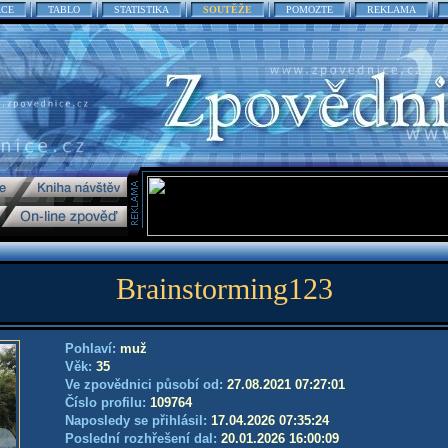
ACE
TABLO
STATISTIKA
SOUTĚŽE
POMOZTE
REKLAMA
Brainstorming123
Pohlaví:
muž
Věk:
35
Ve zpovědnici působí od:
27.08.2021 07:27:01
Číslo profilu:
109764
Naposledy se přihlásil:
17.04.2026 07:35:24
Poslední rozhřešení dal:
20.01.2026 16:00:09