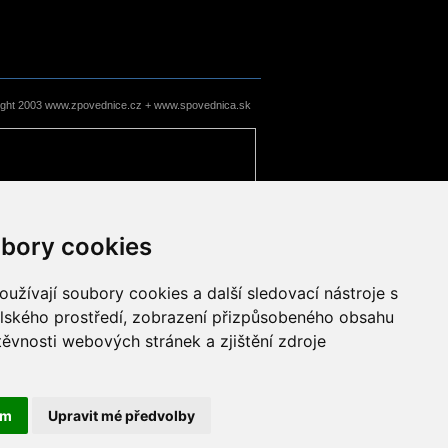
ight 2003 www.zpovednice.cz + www.spovednica.sk
bory cookies
užívají soubory cookies a další sledovací nástroje s
elského prostředí, zobrazení přizpůsobeného obsahu
těvnosti webových stránek a zjištění zdroje
ám
Upravit mé předvolby