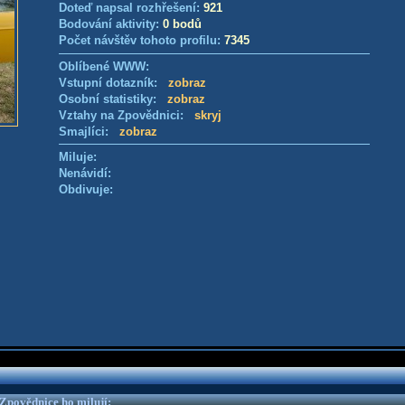
Doteď napsal rozhřešení:
921
Bodování aktivity:
0 bodů
Počet návštěv tohoto profilu:
7345
Oblíbené WWW:
Vstupní dotazník:
zobraz
Osobní statistiky:
zobraz
Vztahy na Zpovědnici:
skryj
Smajlíci:
zobraz
Miluje:
Nenávidí:
Obdivuje:
e Zpovědnice ho milují: