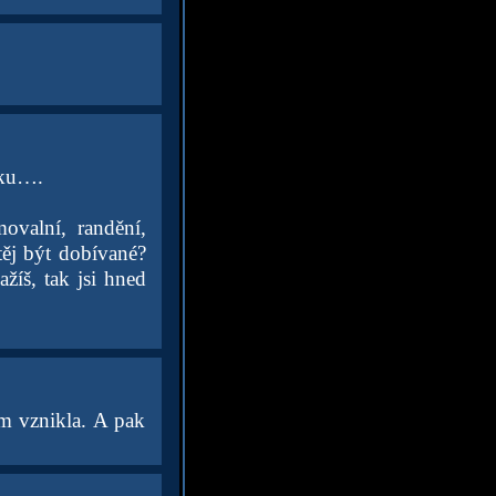
nku….
ovalní, randění,
těj být dobívané?
žíš, tak jsi hned
am vznikla. A pak