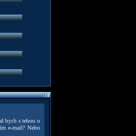
ád bych s tebou o
osím e-mail? Nebo