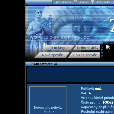
REGISTRACE
TABLO
STATISTIKA
Profil návštěvníka
Pohlaví:
muž
Věk:
46
Ve zpovědnici působ
Číslo profilu:
108572
Naposledy se přihlás
Fotografie nebyla
nahrána
Poslední rozhřešení 