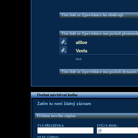
Tito lidé ze Zpovědnice ho obdivují:
Tito lidé ze Zpovědnice mu poslali plamíne
allloe
Veela
Nick
Tito lidé ze Zpovědnice mu poslali dynamit z
Osobní návštěvní kniha
Zatím tu není žádný záznam
Přidání nového zápisu
TVÁ PŘEZDÍVKA:
TVŮJ E-MAIL:
TEXT ZÁPISU: