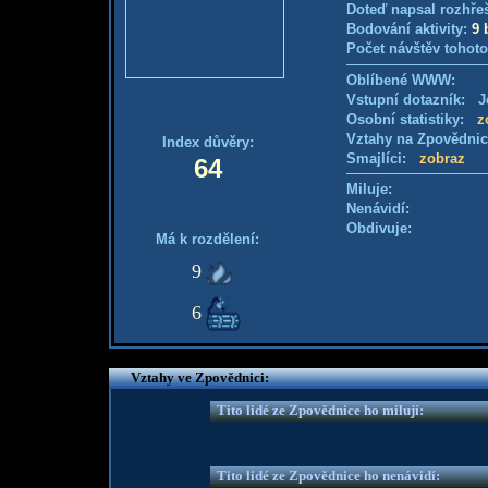
Doteď napsal rozhře
Bodování aktivity:
9 
Počet návštěv tohoto
Oblíbené WWW:
Vstupní dotazník: Je
Osobní statistiky:
z
Vztahy na Zpovědni
Index důvěry:
Smajlíci:
zobraz
64
Miluje:
Nenávidí:
Obdivuje:
Má k rozdělení:
9
6
Vztahy ve Zpovědnici:
Tito lidé ze Zpovědnice ho milují:
Tito lidé ze Zpovědnice ho nenávidí: