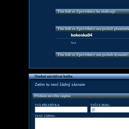
Tito lidé ze Zpovědnice ho obdivují:
Tito lidé ze Zpovědnice mu poslali plamíne
kokoska94
Nick
Tito lidé ze Zpovědnice mu poslali dynamit z
Osobní návštěvní kniha
Zatím tu není žádný záznam
Přidání nového zápisu
TVÁ PŘEZDÍVKA:
TVŮJ E-MAIL:
TEXT ZÁPISU: