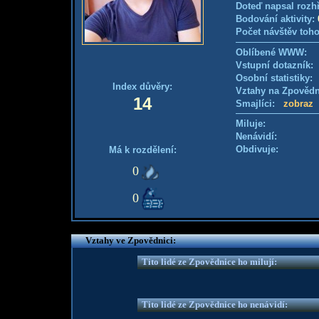
Doteď napsal rozh
Bodování aktivity:
Počet návštěv toho
Oblíbené WWW:
Vstupní dotazník: 
Osobní statistiky
Index důvěry:
Vztahy na Zpověd
14
Smajlíci:
zobraz
Miluje:
Nenávidí:
Obdivuje:
Má k rozdělení:
0
0
Vztahy ve Zpovědnici:
Tito lidé ze Zpovědnice ho milují:
Tito lidé ze Zpovědnice ho nenávidí: