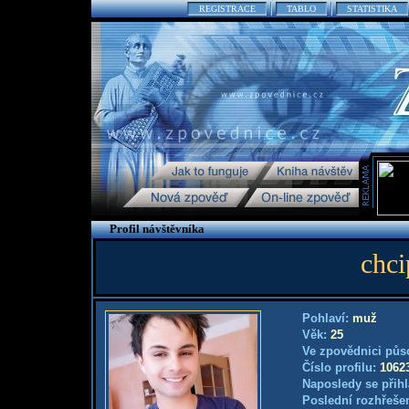
REGISTRACE
TABLO
STATISTIKA
Profil návštěvníka
chc
Pohlaví:
muž
Věk:
25
Ve zpovědnici půs
Číslo profilu:
1062
Naposledy se přihl
Poslední rozhřešen