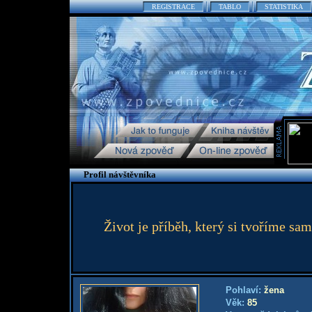
REGISTRACE
TABLO
STATISTIKA
Profil návštěvníka
Život je příběh, který si tvoříme sa
Pohlaví:
žena
Věk:
85