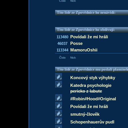
Číslo
Nick
Tito lidé ze Zpovědnice ho nenávidí:
Tito lidé ze Zpovědnice ho obdivují:
Povídali že mi hráli
113480
Posse
46037
MamoruOshii
113344
Číslo
Nick
Tito lidé ze Zpovědnice mu poslali plamíne
Koncový styk výhybky
Katedra psychologie
pericko z labute
#Robin#Hood#Original
Povídali že mi hráli
smutný-člověk
Schopenhauerův pudl