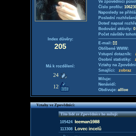
Ve zpovědnici půso
Číslo profilu:
10623
Naposledy se přihlá
Poslední rozhřešení
Doteď napsal rozhř
Bodování aktivity:
0
Počet návštěv tohot
Index důvěry:
E-mail:
205
Oblíbené WWW:
Vstupní dotazník:
Osobní statistiky:
Vztahy na Zpovědn
Má k rozdělení:
Smajlíci:
zobraz
24
Miluje:
Nenávidí:
12
Obdivuje:
allloe
Vztahy ve Zpovědnici:
Tito lidé ze Zpovědnice ho milují:
Iceman1988
105424
Lovec incelů
113308