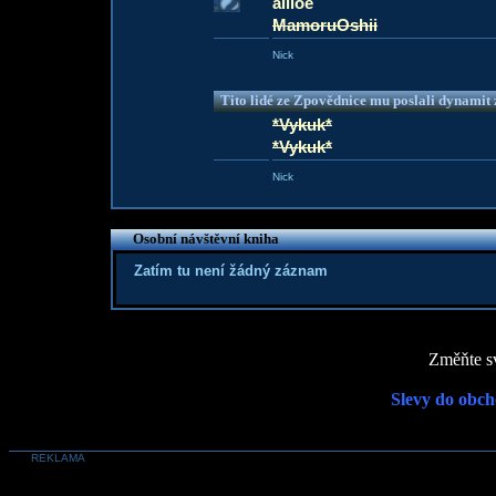
allloe
MamoruOshii
Nick
Tito lidé ze Zpovědnice mu poslali dynamit z
*Vykuk*
*Vykuk*
Nick
Osobní návštěvní kniha
Zatím tu není žádný záznam
Změňte sv
Slevy do obch
REKLAMA