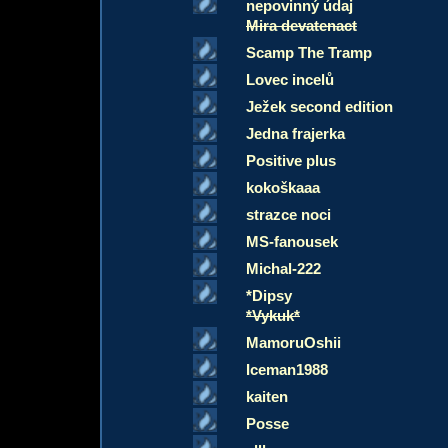
nepovinný údaj
Mira devatenact
Scamp The Tramp
Lovec incelů
Ježek second edition
Jedna frajerka
Positive plus
kokoškaaa
strazce noci
MS-fanousek
Michal-222
*Dipsy
*Vykuk*
MamoruOshii
Iceman1988
kaiten
Posse