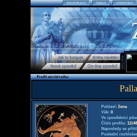
REGISTRACE
TABLO
STATISTIKA
Profil návštěvníka
Pall
Pohlaví:
žena
Věk:
0
Ve zpovědnici půs
Číslo profilu:
1114
Naposledy se přihl
Poslední rozhřešen