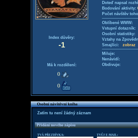
Doteď napsal rozh
Bodování aktivity:
Počet návštěv toho
Oblíbené WWW:
Vstupní dotazník
Osobní statistiky
Index důvěry:
Vztahy na Zpověd
-1
Smajlíci:
zobraz
Miluje:
Nenávidí:
Obdivuje:
Má k rozdělení:
0
0
Osobní návštěvní kniha
Zatím tu není žádný záznam
Přidání nového zápisu
TVÁ PŘEZDÍVKA:
TVŮJ E-MAIL: