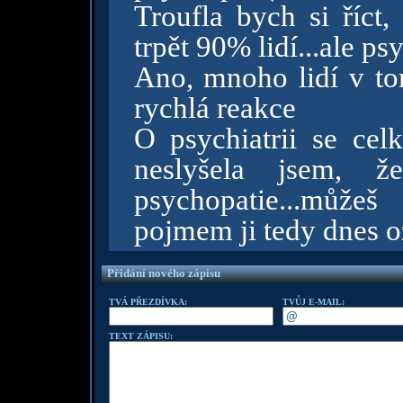
Troufla bych si říct
trpět 90% lidí...ale p
Ano, mnoho lidí v tom
rychlá reakce
O psychiatrii se cel
neslyšela jsem, 
psychopatie...může
pojmem ji tedy dnes 
Přidání nového zápisu
TVÁ PŘEZDÍVKA:
TVŮJ E-MAIL:
TEXT ZÁPISU: