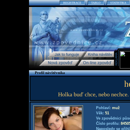
REGISTRACE
TABLO
STATISTIKA
Profil návštěvníka
h
Holka buď chce, nebo nechce. 
Pohlaví:
muž
Věk:
51
Ve zpovědnici půs
Číslo profilu:
8450
Naposledy se přihl