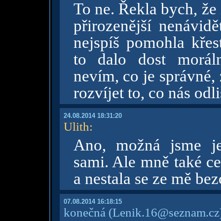
To ne. Řekla bych, že 
přirozenější nenávid
nejspíš pomohla křes
to dalo dost morál
nevím, co je správné, 
rozvíjet to, co nás odli
24.08.2014 18:31:20
Ulith
:
Ano, možná jsme jej
sami. Ale mně také ce
a nestala se ze mě bezc
07.08.2014 16:18:15
konečná
(Lenik.16@seznam.cz