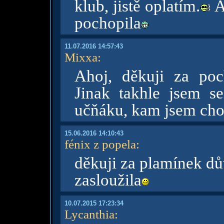
klub, jistě oplatím.
A
pochopila
11.07.2016 14:57:43
Mixxa
:
Ahoj, děkuji za po
Jinak takhle jsem se
učňáku, kam jsem chod
15.06.2016 14:10:43
fénix z popela
:
děkuji za plamínek dů
zasloužila
10.07.2015 17:23:34
Lycanthia
: