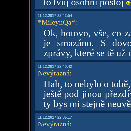
to tvůj osobní postoj
11.12.2017 22:42:54
*MileynQa*
:
Ok, hotovo, vše, co z
je smazáno. S dovo
zprávy, které se tě už 
11.12.2017 22:40:42
Nevýrazná
:
Hah, to nebylo o tobě
ještě pod jinou přezd
ty bys mi stejně neuvěř
11.12.2017 22:36:17
Nevýrazná
: