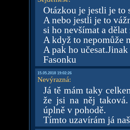
Otázkou je jestli je to
A nebo jestli je to vá
si ho nevšímat a dělat 
A když to nepomůže m
A pak ho učesat.Jinak
Fasonku
15.05.2018 19:02:26
Nevýrazná
:
Já tě mám taky celkem
že jsi na něj taková
úplně v pohodě.
Tímto uzavírám já naš