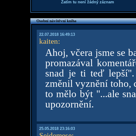
Zatím tu není žádný záznam
Osobní návštěvní kniha
22.07.2018 16:49:13
kaiten
:
Ahoj, včera jsme se ba
promazával komentáře.
snad je ti teď lepší"
změnil vyznění toho, 
to mělo být "...ale sn
upozornění.
25.05.2018 23:16:03
Sejdemese
: