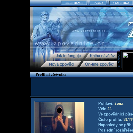
REGISTRACE
TABLO
STATISTIKA
Profil návštěvníka
Pohlaví:
žena
Věk:
24
Ve zpovědnici půs
Číslo profilu:
8144
Naposledy se přihl
Poslední rozhřešen