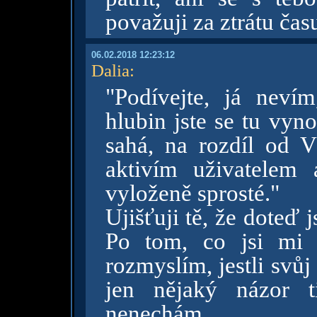
považuji za ztrátu čas
06.02.2018 12:23:12
Dalia
:
"Podívejte, já neví
hlubin jste se tu vyn
sahá, na rozdíl od V
aktivím uživatelem
vyloženě sprosté."
Ujišťuji tě, že doteď
Po tom, co jsi mi n
rozmyslím, jestli svů
jen nějaký názor t
nenechám.