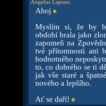
Angelus Lapsus
:
Ahoj
Myslím si, že by b
období brala jako zlo
zapomeň na Zpovědnic
tvé přítomnosti ani 
hodnotného neposkytn
to, co dobrého se ti dě
jak vše staré a špatn
nového a lepšího.
Ať se daří!