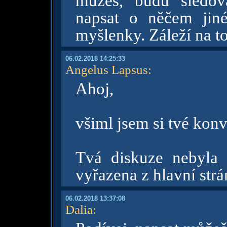
můžeš, budu sledov
napsat o něčem jin
myšlenky. Záleží na to
06.02.2018 14:25:33
Angelus Lapsus
:
Ahoj,
všiml jsem si tvé konv
Tvá diskuze nebyla
vyřazena z hlavní strá
06.02.2018 13:37:08
Dalia
: