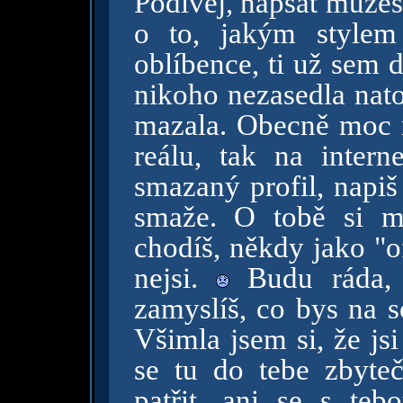
Podívej, napsat můžeš 
o to, jakým style
oblíbence, ti už sem 
nikoho nezasedla nato
mazala. Obecně moc n
reálu, tak na interne
smazaný profil, napiš
smaže. O tobě si m
chodíš, někdy jako "of
nejsi.
Budu ráda, 
zamyslíš, co bys na 
Všimla jsem si, že js
se tu do tebe zbyte
patřit, ani se s te