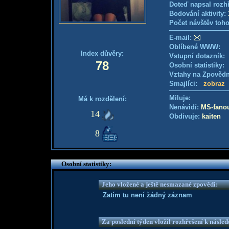
Doteď napsal rozh
Bodování aktivity:
Počet návštěv toho
E-mail:
Oblíbené WWW:
Index důvěry:
Vstupní dotazník
78
Osobní statistiky
Vztahy na Zpověd
Smajlíci:
zobraz
Miluje:
Má k rozdělení:
Nenávidí:
MS-fano
14
Obdivuje:
kaiten
8
Osobní statistiky:
Jeho vložené a ještě nesmazané zpovědi:
Zatím tu není žádný záznam
Za poslední týden vložil rozhřešení k násle