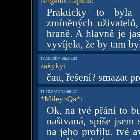
Angelus Lapsus
:
Prakticky to byla 
zmíněných uživatelů,
hraně. A hlavně je ja
vyvíjela, že by tam by
12.12.2017 00:35:23
zakyky
:
čau, řešení? smazat pr
11.12.2017 22:56:27
*MileynQa*
:
Ok, na tvé přání to b
naštvaná, spíše jsem s
na jeho profilu, tvé 