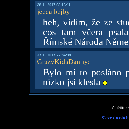
28.11.2017 08:16:11
jeeea bejby
:
heh, vidím, že ze st
cos tam včera psala
Římské Národa Něme
27.11.2017 22:34:38
CrazyKidsDanny
:
Bylo mi to posláno p
nízko jsi klesla
Změňte sv
Slevy do obch