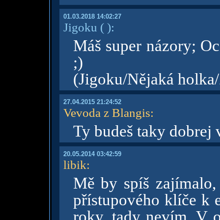
01.03.2018 14:02:27
Jigoku
( )
:
Máš super názory; Oce
;)
(Jigoku/Nějaká holka/
27.04.2015 21:24:52
Vevoda z Blangis
:
Ty budeš taky dobrej 
20.05.2014 03:42:59
libik
:
Mě by spíš zajímalo, 
přístupového klíče k
roky, tady nevím. V 