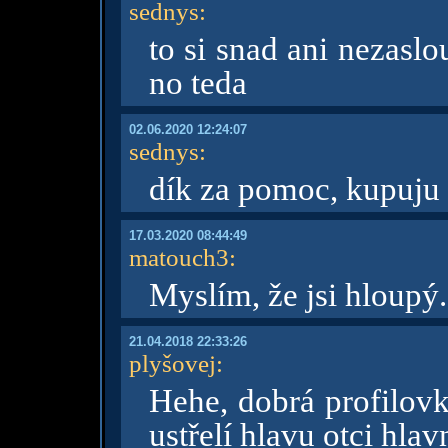
sednys
:
to si snad ani nezasl
no teda
02.06.2020 12:24:07
sednys
:
dík za pomoc, kupuju
17.03.2020 08:44:49
matouch3
:
Myslím, že jsi hloupý..
21.04.2018 22:33:26
plyšovej
:
Hehe, dobrá profilovk
ustřelí hlavu otci hla