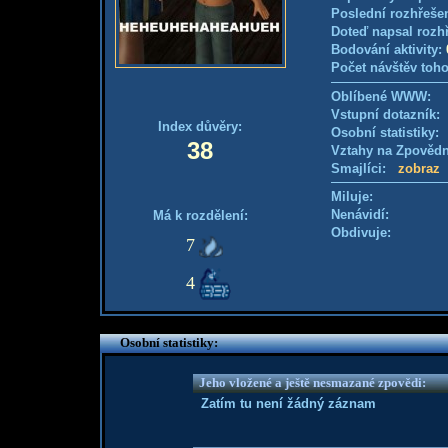
Poslední rozhřešen
Doteď napsal rozh
Bodování aktivity:
Počet návštěv toho
Oblíbené WWW:
Vstupní dotazník: 
Index důvěry:
Osobní statistiky
38
Vztahy na Zpověd
Smajlíci:
zobraz
Miluje:
Nenávidí:
Má k rozdělení:
Obdivuje:
7
4
Osobní statistiky:
Jeho vložené a ještě nesmazané zpovědi:
Zatím tu není žádný záznam