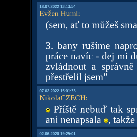
18.07.2022 13:13:54
Evžen Huml
:
(sem, ať to můžeš sma
3. bany rušíme napro
práce navíc - dej mi d
zvládnout a správně 
přestřelil jsem"
07.02.2022 15:01:33
NikolaCZECH
:
Příště nebuď tak sp
ani nenapsala
, takže 
02.06.2020 19:25:01