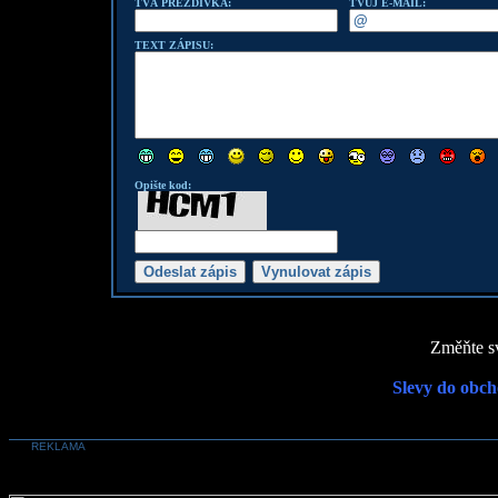
TVÁ PŘEZDÍVKA:
TVŮJ E-MAIL:
TEXT ZÁPISU:
Opište kod:
Změňte sv
Slevy do obch
REKLAMA