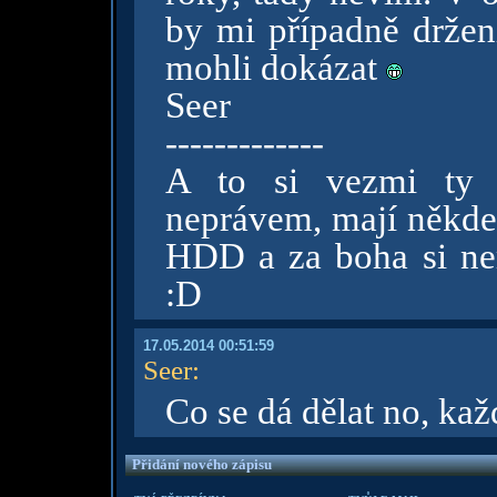
by mi případně držení
mohli dokázat
Seer
-------------
A to si vezmi ty c
neprávem, mají někde 
HDD a za boha si n
:D
17.05.2014 00:51:59
Seer
:
Co se dá dělat no, ka
Přidání nového zápisu