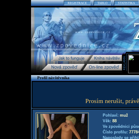
REGISTRACE
TABLO
STATISTIKA
Profil návštěvníka
Prosím nerušit, práv
Pohlaví:
muž
Věk:
88
Ve zpovědnici půs
Číslo profilu:
7778
Naposledy se přihl