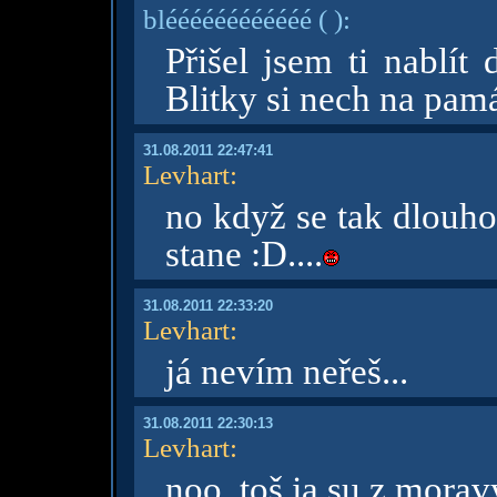
bléééééééééééé
( )
:
Přišel jsem ti nablít
Blitky si nech na pam
31.08.2011 22:47:41
Levhart
:
no když se tak dlouho
stane :D....
31.08.2011 22:33:20
Levhart
:
já nevím neřeš...
31.08.2011 22:30:13
Levhart
:
noo, toš ja su z mora