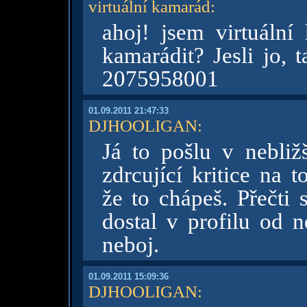
virtuální kamarád
:
ahoj! jsem virtuáln
kamarádit? Jesli jo, 
2075958001
01.09.2011 21:47:33
DJHOOLIGAN
:
Já to pošlu v nebliž
zdrcující kritice na 
že to chápeš. Přečti 
dostal v profilu od n
neboj.
01.09.2011 15:09:36
DJHOOLIGAN
: