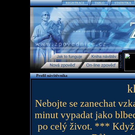
REGISTRACE
TABLO
STATISTIKA
Profil návštěvníka
k
Nebojte se zanechat vzka
minut vypadat jako blbe
po celý život. *** Když