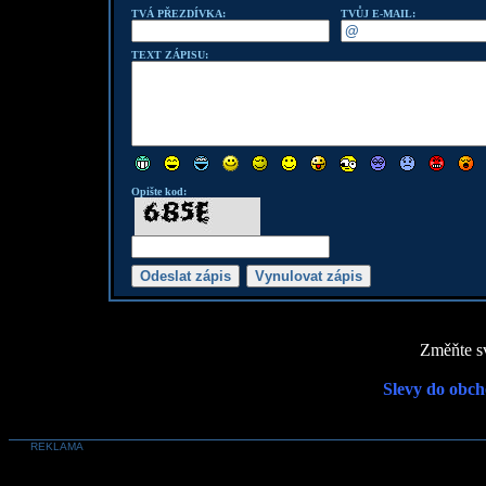
TVÁ PŘEZDÍVKA:
TVŮJ E-MAIL:
TEXT ZÁPISU:
Opište kod:
Změňte sv
Slevy do obch
REKLAMA