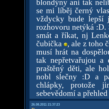
blondýny ani tak nelíb
se mi líběj černý vla
vždycky bude lepší j
rozhovoru netýká :D. 
smát a říkat, nj Lenk
čubička
, ale z toho
musí hrát na dospělou
tak nepřetvařujou a 
praštěný děti, ale ho
nobl slečny :D a p
chlápky, protože j
sebevědomí a přehled 
26.08.2011 21:37:23