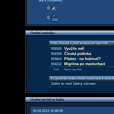
Má k rozdělení:
0
0
Osobní statistiky:
Jeho vložené a ještě nesmazané zpovědi:
Využils mě!
558525
Čínská polévka
556559
Pilates - na hubnutí?
555663
Migréna po masturbaci
554212
Číslo
Název zpovědi
Za poslední týden vložil rozhřešení k násle
Zatím tu není žádný záznam
Osobní návštěvní kniha
20.04.2013 16:08:58