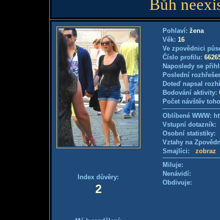
Bůh neexist
Pohlaví:
žena
Věk:
16
Ve zpovědnici půs
Číslo profilu:
6626
Naposledy se přihl
Poslední rozhřešen
Doteď napsal rozh
Bodování aktivity:
Počet návštěv toho
Oblíbené WWW: htt
Vstupní dotazník
Osobní statistiky
Vztahy na Zpověd
Smajlíci:
zobraz
Miluje:
Nenávidí:
Index důvěry:
Obdivuje:
2