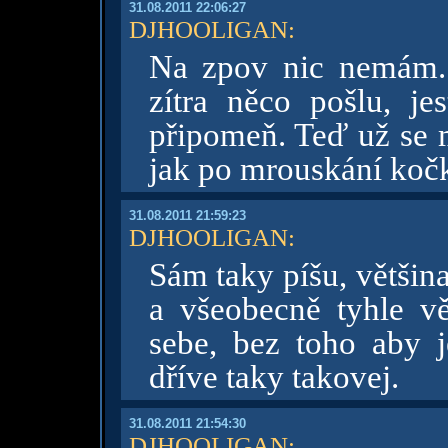
31.08.2011 22:06:27
DJHOOLIGAN
:
Na zpov nic nemám. 
zítra něco pošlu, je
připomeň. Teď už se m
jak po mrouskání koč
31.08.2011 21:59:23
DJHOOLIGAN
:
Sám taky píšu, většin
a všeobecně tyhle vě
sebe, bez toho aby j
dříve taky takovej.
31.08.2011 21:54:30
DJHOOLIGAN
: