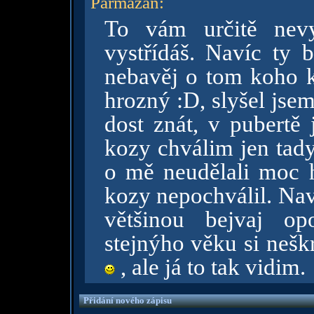
Parmazan
:
To vám určitě nevy
vystřídáš. Navíc ty 
nebavěj o tom koho ko
hrozný :D, slyšel jsem
dost znát, v pubertě 
kozy chválim jen tady
o mě neudělali moc 
kozy nepochválil. Navíc
většinou bejvaj op
stejnýho věku si neškr
, ale já to tak vidim.
Přidání nového zápisu