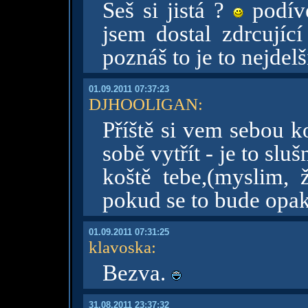
Seš si jistá ?
podíve
jsem dostal zdrcující
poznáš to je to nejdel
01.09.2011 07:37:23
DJHOOLIGAN
:
Příště si vem sebou k
sobě vytřít - je to sluš
koště tebe,(myslim, 
pokud se to bude opak
01.09.2011 07:31:25
klavoska
:
Bezva.
31.08.2011 23:37:32