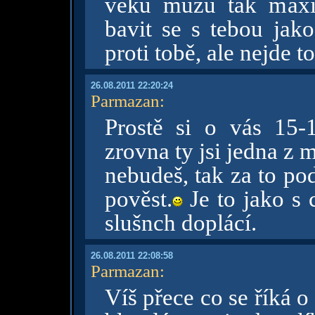
věku mužu tak maxim
bavit se s tebou ja
proti tobě, ale nejde t
26.08.2011 22:20:24
Parmazan
:
Prostě si o vás 15-
zrovna ty jsi jedna z 
nebudeš, tak za to po
pověst.
Je to jako s 
slušnch doplácí.
26.08.2011 22:08:58
Parmazan
:
Víš přece co se říká 