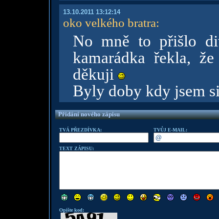
13.10.2011 13:12:14
oko velkého bratra
:
No mně to přišlo d
kamarádka řekla, že
děkuji
Byly doby kdy jsem si 
Přidání nového zápisu
TVÁ PŘEZDÍVKA:
TVŮJ E-MAIL:
TEXT ZÁPISU:
Opište kod: