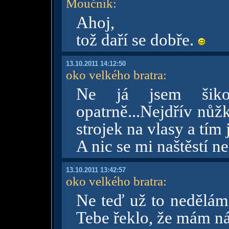
Moučník
:
Ahoj,
tož daří se dobře.
13.10.2011 14:12:50
oko velkého bratra
:
Ne já jsem šik
opatrně...Nejdřív nůž
strojek na vlasy a tím
A nic se mi naštěstí n
13.10.2011 13:42:57
oko velkého bratra
:
Ne teď už to nedělá
Tebe řeklo, že mám n