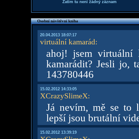
Zatím tu není žádný záznam
Osobní návštěvní kniha
20.04.2013 18:07:17
virtuální kamarád
:
ahoj! jsem virtuáln
kamarádit? Jesli jo, 
143780446
15.02.2012 14:33:05
XCrazySlimeX
:
Já nevím, mě se to 
lepší jsou brutální v
15.02.2012 13:39:19