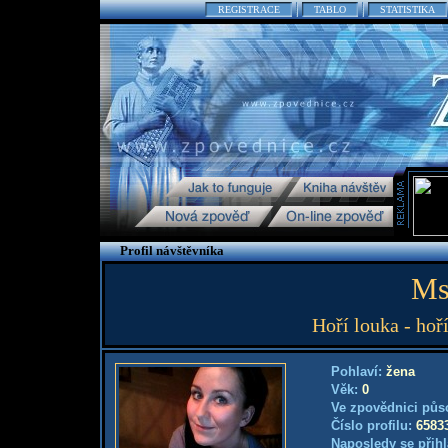
REGISTRACE
TABLO
STATISTIKA
Profil návštěvníka
Ms
Hoří louka - hoří
Pohlaví:
žena
Věk:
0
Ve zpovědnici půs
Číslo profilu:
6583
Naposledy se přihl