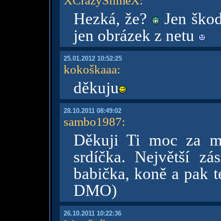
XCrazySlimeX
:
Hezká, že?
Jen škoda
jen obrázek z netu
25.01.2012 10:52:25
kokoškaaa
:
děkuju
28.10.2011 08:49:02
sambo1987
:
Děkuji Ti moc za m
srdíčka. Největší 
babička, koně a pak t
DMO)
26.10.2011 10:22:36