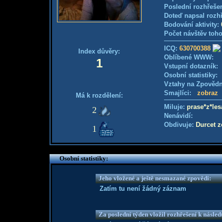
Poslední rozhřešen
Doteď napsal rozh
Bodování aktivity:
Počet návštěv toho
ICQ:
630700388
Index důvěry:
Oblíbené WWW:
1
Vstupní dotazník
Osobní statistiky
Vztahy na Zpověd
Smajlíci:
zobraz
Má k rozdělení:
Miluje:
prase*z*les
2
Nenávidí:
Obdivuje:
Durcet 
1
Osobní statistiky:
Jeho vložené a ještě nesmazané zpovědi:
Zatím tu není žádný záznam
Za poslední týden vložil rozhřešení k násle