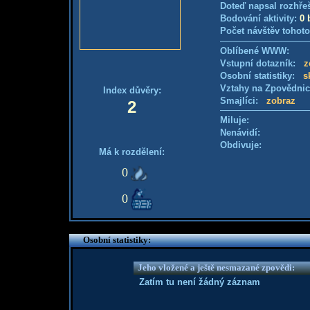
Doteď napsal rozhře
Bodování aktivity:
0 
Počet návštěv tohoto
Oblíbené WWW:
Vstupní dotazník:
z
Osobní statistiky:
s
Vztahy na Zpovědni
Index důvěry:
Smajlíci:
zobraz
2
Miluje:
Nenávidí:
Obdivuje:
Má k rozdělení:
0
0
Osobní statistiky:
Jeho vložené a ještě nesmazané zpovědi:
Zatím tu není žádný záznam