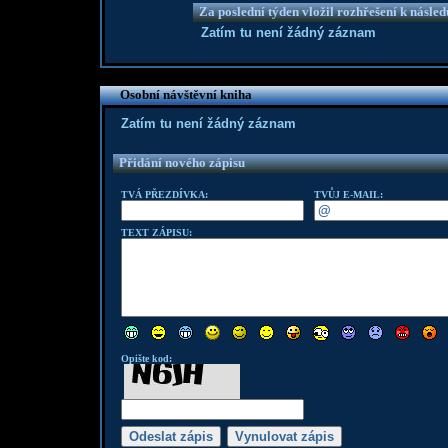
Za poslední týden vložil rozhřešení k násle
Zatím tu není žádný záznam
Osobní návštěvní kniha
Zatím tu není žádný záznam
Přidání nového zápisu
TVÁ PŘEZDÍVKA:
TVŮJ E-MAIL:
TEXT ZÁPISU:
Opište kod: