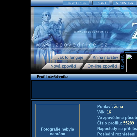
REGISTRACE
TABLO
STATISTIKA
Profil návštěvníka
Pohlaví:
žena
Věk:
16
Ve zpovědnici působ
Číslo profilu:
55289
Naposledy se přihlás
Fotografie nebyla
nahrána
Poslední rozhřešení 