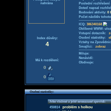
nahrána
Poslední rozhřešení 
Doteď napsal rozhře
Bodování aktivity:
0 
Počet návštěv tohoto
ICQ:
386340168
Oblíbené WWW: uloz
Vstupní dotazník:
z
Osobní statistiky:
s
Index důvěry:
Vztahy na Zpovědni
4
Smajlíci:
zobraz
Miluje:
Nenávidí:
Má k rozdělení:
Obdivuje:
0
0
Osobní statistiky:
Jeho vložené a ještě nesmazané zpovědi:
problém s holkou
450814