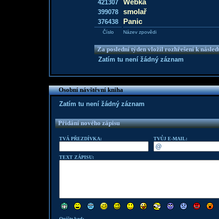
Webka
421307
smolař
399078
Panic
376438
Číslo
Název zpovědi
Za poslední týden vložil rozhřešení k násle
Zatím tu není žádný záznam
Osobní návštěvní kniha
Zatím tu není žádný záznam
Přidání nového zápisu
TVÁ PŘEZDÍVKA:
TVŮJ E-MAIL:
TEXT ZÁPISU:
Opište kod: