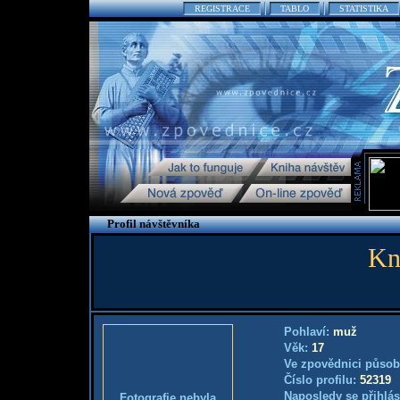
REGISTRACE
TABLO
STATISTIKA
Profil návštěvníka
Kn
Pohlaví:
muž
Věk:
17
Ve zpovědnici působ
Číslo profilu:
52319
Naposledy se přihlás
Fotografie nebyla