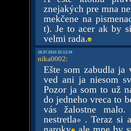
znejakých pre mna ne
mekčene na pismena
t). Je to acer ak by
velmi rada.
18.07.2010 22:13:34
nika0002
:
Ešte som zabudla ja 
ved ani ja niesom sv
Pozor ja som to už n
do jedneho vreca to b
vás žalostne malo.
nestretla
. Teraz si 
naroky
ale mne by st