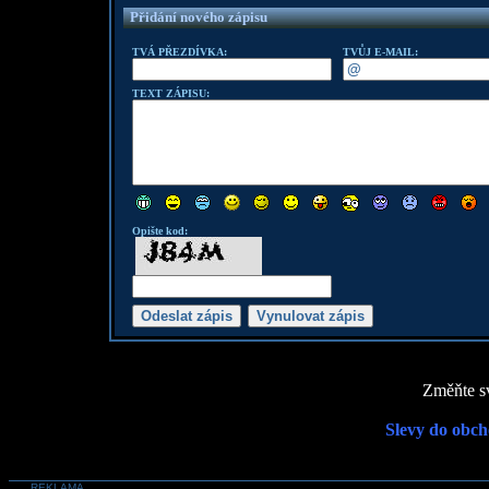
Přidání nového zápisu
TVÁ PŘEZDÍVKA:
TVŮJ E-MAIL:
TEXT ZÁPISU:
Opište kod:
Změňte sv
Slevy do obch
REKLAMA