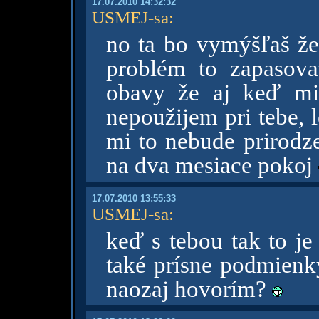
17.07.2010 14:32:32
USMEJ-sa
:
no ta bo vymýšľaš že
problém to zapasov
obavy že aj keď mi
nepoužijem pri tebe, 
mi to nebude prirodz
na dva mesiace pokoj
17.07.2010 13:55:33
USMEJ-sa
:
keď s tebou tak to je
také prísne podmienk
naozaj hovorím?