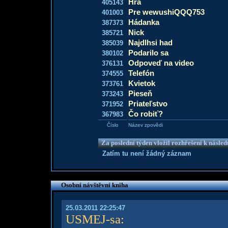
Hra
405143
Pre wewushiQQQ753
401003
Hádanka
387373
Nick
385721
Najdlhsi had
385039
Podarilo sa
380102
Odpoveď na video
376131
Telefón
374555
Kvietok
373761
Pieseň
373243
Priateľstvo
371952
Čo robiť?
367983
Číslo
Název zpovědi
Za poslední týden vložil rozhřešení k násle
Zatím tu není žádný záznam
Osobní návštěvní kniha
25.03.2011 22:25:47
USMEJ-sa
: