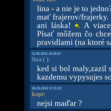
lina - a nie je to jed
mať frajerov/frajerky.
ani láska!
A viacej
Písať môžem čo chcem
pravidlami (na ktoré s
11.06.2010 18:38:07
lina
( )
:
ked si bol maly,zazil
kazdemu vypysujes s
26.05.2010 17:31:15
kopr
:
nejsi maďar ?