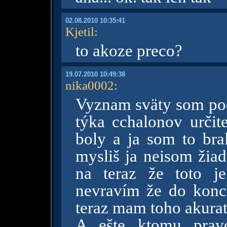
02.08.2010 10:35:41
Kjetil
:
to akoze preco?
19.07.2010 10:49:38
nika0002
:
Vyznam sväty som po
týka cchalonov určit
boly a ja som to bral
mysliš ja neisom žia
na teraz že toto j
nevravím že do konc
teraz mam toho akurat
A ešte ktomu prav