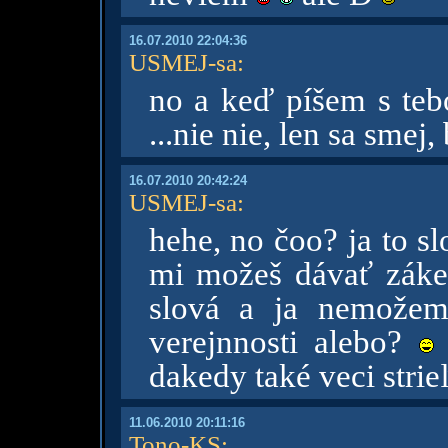
16.07.2010 22:04:36
USMEJ-sa
:
no a keď píšem s teb
...nie nie, len sa smej
16.07.2010 20:42:24
USMEJ-sa
:
hehe, no čoo? ja to 
mi možeš dávať záke
slová a ja nemožem
verejnnosti alebo?
dakedy také veci stri
11.06.2010 20:11:16
Tono-KS
: