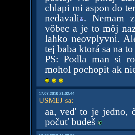
chlapi mi aspon do ter
nedavali
. Nemam z 
vôbec a je to môj naz
lahko neovplyvni. Al
tej baba ktorá sa na to
PS: Podla man si r
mohol pochopit ak nie
17.07.2010 21:02:44
USMEJ-sa
:
aa, veď to je jedno, 
počuť budeš