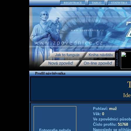
REGISTRACE
TABLO
STATISTIKA
Profil návštěvníka
Ide
Pohlaví:
muž
Věk:
0
Ve zpovědnici působ
Číslo profilu:
51768
Naposledy se přihlás
Fotografie nebyla