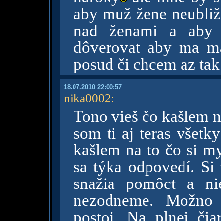
aby muž žene neubliž
nad ženami a aby
dôverovat aby ma m
posud či chcem az tak
18.07.2010 22:00:57
nika0002
:
Tono vieš čo kašlem n
som ti aj teras všetk
kašlem na to čo si m
sa týka odpovedí. Si 
snažia pomôct a ni
nezodneme. Možno j
postoj. Na plnej či