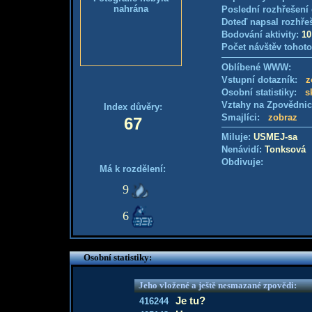
nahrána
Poslední rozhřešení 
Doteď napsal rozhře
Bodování aktivity:
10
Počet návštěv tohoto
Oblíbené WWW:
Vstupní dotazník:
z
Osobní statistiky:
s
Vztahy na Zpovědni
Index důvěry:
Smajlíci:
zobraz
67
Miluje:
USMEJ-sa
Nenávidí:
Tonksová
Obdivuje:
Má k rozdělení:
9
6
Osobní statistiky:
Jeho vložené a ještě nesmazané zpovědi:
Je tu?
416244