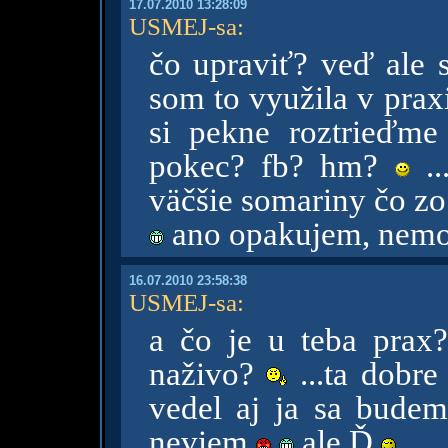
17.07.2010 13:28:09
USMEJ-sa
:
čo upraviť? veď ale 
som to využila v praxi 
si pekne roztrieďme
pokec? fb? hm?
..
väčšie somariny čo zo
ano opakujem, nem
16.07.2010 23:58:38
USMEJ-sa
:
a čo je u teba prax
naživo?
...ta dobre
vedel aj ja sa bude
neviem
ale Ď