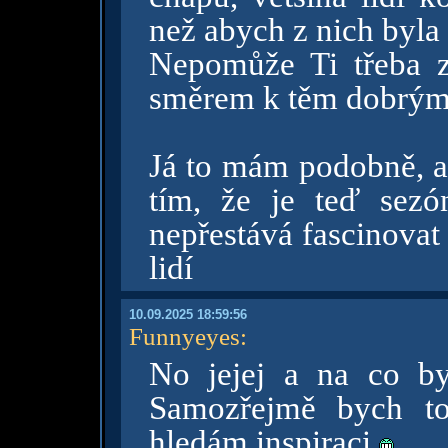
než abych z nich byla 
Nepomůže Ti třeba zm
směrem k těm dobrým
Já to mám podobně, al
tím, že je teď sezó
nepřestává fascinovat
lidí
10.09.2025 18:59:56
Funnyeyes
:
No jejej a na co by
Samozřejmě bych to
hledám inspiraci