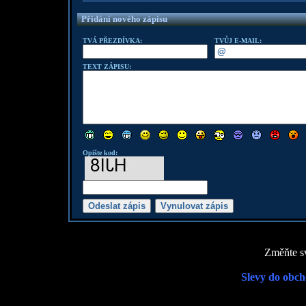
Přidání nového zápisu
TVÁ PŘEZDÍVKA:
TVŮJ E-MAIL:
TEXT ZÁPISU:
Opište kod:
Změňte sv
Slevy do obch