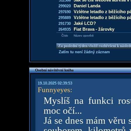
311386
Daniel Landa
299020
Vzlétne letadlo z běžícího p
297690
Vzlétne letadlo z běžícího 
295889
Jaké LCD?
291730
Fiat Brava - žárovky
264935
Číslo
Název zpovědi
Za poslední týden vložil rozhřešení k násle
Zatím tu není žádný záznam
Osobní návštěvní kniha
19.10.2025 02:39:53
Funnyeyes
:
Myslíš na funkci rost
moc očí...
Já se dnes mám věru s
souborem, kilometrů