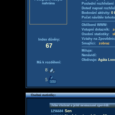
nahrána
Poslední rozhřešení 
Doteď napsal rozhře
Bodování aktivity:
0 
Počet návštěv tohoto
Oblíbené WWW:
Vstupní dotazník:
z
Osobní statistiky:
s
Vztahy na Zpovědni
Index důvěry:
Smajlíci:
zobraz
67
Miluje:
Nenávidí:
Obdivuje:
Agáta Lvo
Má k rozdělení:
8
5
Osobní statistiky:
Jeho vložené a ještě nesmazané zpovědi:
Sen
1256684