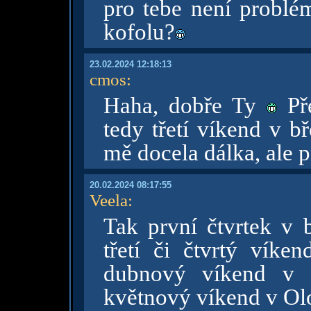
pro tebe není problé
kofolu?
23.02.2024 12:18:13
cmos
:
Haha, dobře Ty
Pře
tedy třetí víkend v b
mě docela dálka, ale p
20.02.2024 08:17:55
Veela
:
Tak první čtvrtek v 
třetí či čtvrtý víke
dubnový víkend v B
květnový víkend v O