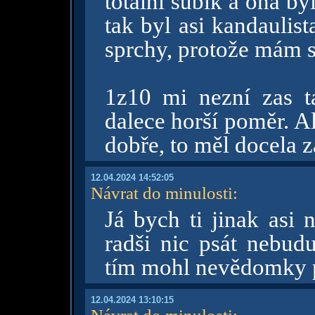
totální subík a ona b
tak byl asi kandaulist
sprchy, protože mám s
1z10 mi nezní zas t
dalece horší poměr. A
dobře, to měl docela 
12.04.2024 14:52:05
Návrat do minulosti
:
Já bych ti jinak asi 
radši nic psát nebu
tím mohl nevědomky př
12.04.2024 13:10:15