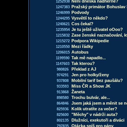
Není dneska nádherně?
1252938
Pražský primátor Bohuslav
1247383
Podvody
1246999
Vysvětlí to někdo?
1244295
Cos čekal?
1240621
Je tu ještě uživatel oOoo?
1235954
Zase ženské naznačování, k
1215832
Podpora Wikipedie
1215272
Mezi řádky
1210550
Autobus
1206015
Tak mě napadlo...
1199590
Tak kterou?
1147603
Překlad z AJ
980826
Jen pro holky/ženy
974291
Mobilní tarif bez paušálu?
937808
Miss ČR a Show JK
933593
Žaneta
913868
Trochu bulvár, ale...
898580
Jsem jaká jsem a měnit se 
864846
Kolik utratíte za večer?
825936
"Měchy" v nádrži auta?
825600
Dlužníci, exekutoři a diváci
802135
Otázka spíš pro pány
797835