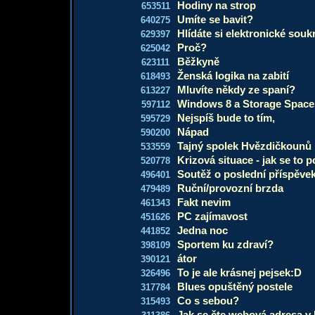
Hodiny na strop
653511
Umíte se bavit?
640275
Hlídáte si elektronické sou
629397
Proč?
625042
Běžkyně
623111
Ženská logika na zabití
618493
Mluvíte někdy ze spaní?
613227
Windows 8 a Storage Spac
597112
Nejspíš bude to tím,
595729
Nápad
590200
Tajný spolek Hvězdičkounů
533559
Krizová situace - jak se to 
520778
Soutěž o poslední příspěve
496401
Ruční/provozní brzda
479489
Fakt nevim
461343
PC zajímavost
451626
Jedna noc
441852
Sportem ku zdraví?
398109
átor
390121
To je ale krásnej pejsek:D
326496
Blues opuštěný postele
317784
Co s sebou?
315493
Jak se čte webová adresa v