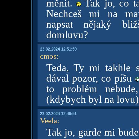
měnit.
Tak jo, co t
Nechceš mi na mail
napsat nějaký bliž
domluvu?
23.02.2024 12:51:59
cmos
:
Teda, Ty mi takhle s
dával pozor, co píšu
to problém nebude,
(kdybych byl na lovu).
23.02.2024 12:46:51
Veela
:
Tak jo, garde mi bude