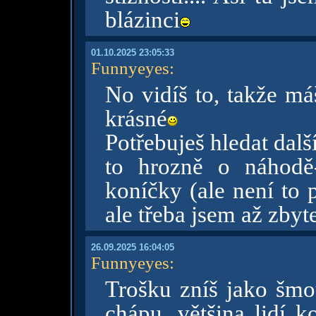
blázinci
01.10.2025 23:05:33
Funnyeyes
:
No vidíš to, takže má
krásné
Potřebuješ hledat dalš
to hrozně o náhodě
koníčky (ale není to 
ale třeba jsem až zbyt
26.09.2025 16:04:05
Funnyeyes
:
Trošku zníš jako šm
chápu, většina lidí k