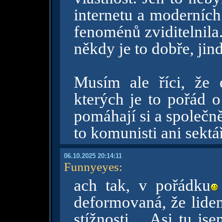
internetu a moderních
fenoménů zviditelnila
někdy je to dobře, jin
Musím ale říci, že e
kterých je to pořád o
pomáhají si a společn
to komunisti ani sektář
06.10.2025 20:14:11
Funnyeyes
:
ach tak, v pořádku
deformovaná, že lidem
stížnosti.... Asi tu 