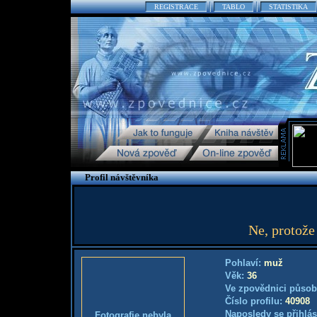
REGISTRACE
TABLO
STATISTIKA
Profil návštěvníka
Ne, protože
Pohlaví:
muž
Věk:
36
Ve zpovědnici působ
Číslo profilu:
40908
Naposledy se přihlás
Fotografie nebyla