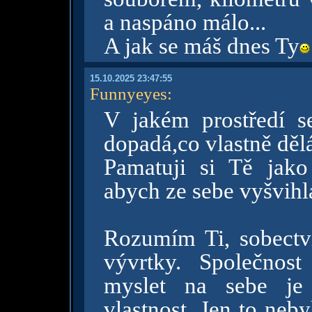
a naspáno málo...
A jak se máš dnes Ty
15.10.2025 23:47:55
Funnyeyes
:
V jakém prostředí s
dopadá,co vlastně děl
Pamatuji si Tě jako 
abych ze sebe vyšvihl
Rozumím Ti, sobectví
vývrtky. Společnos
myslet na sebe je 
vlastnost. Jen to neby