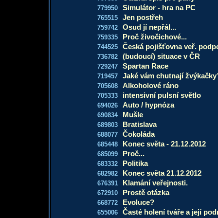
Simulátor - hra na PC
779950
Jen postřeh
765515
Osud jí nepřál...
759742
Proč živočichové...
759335
Česká pojišťovna veř. podpo
744525
(budoucí) situace v ČR
736782
Spartan Race
729247
Jaké vám chutnají žvýkačky
719457
Alkoholové ráno
705608
intensivní pulsní světlo
705333
Auto / hypnóza
694026
Mušle
690834
Bratislava
689803
Čokoláda
688077
Konec světa - 21.12.2012
685448
Proč...
685099
Politika
683332
Konec světa 21.12.2012
682982
Klamání veřejnosti.
676391
Prostě otázka
672910
Evoluce?
668772
Časté holení tváře a její po
655006