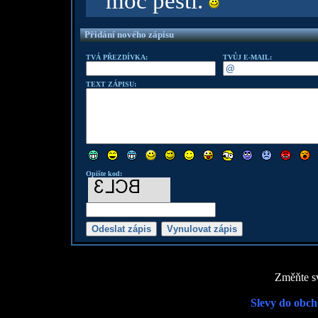
moc pěsti.
Přidání nového zápisu
TVÁ PŘEZDÍVKA:
TVŮJ E-MAIL:
TEXT ZÁPISU:
Opište kod:
Změňte sv
Slevy do obch