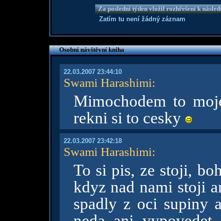
Za poslední týden vložil rozhřešení k násle
Zatím tu není žádný záznam
Osobní návštěvní kniha
22.03.2007 23:44:10
Swami Harashimi
:
Mimochodem to moje 
rekni si to cesky
22.03.2007 23:42:18
Swami Harashimi
:
To si pis, ze stoji, 
kdyz nad nami stoji a
spadly z oci supiny a
neda ani vypovedet.