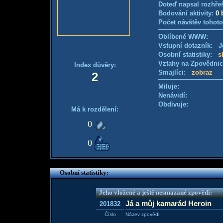
Doteď napsal rozhře
Bodování aktivity:
0 
Počet návštěv tohoto
Oblíbené WWW:
Vstupní dotazník: Je
Osobní statistiky:
s
Vztahy na Zpovědni
Index důvěry:
Smajlíci:
zobraz
2
Miluje:
Nenávidí:
Obdivuje:
Má k rozdělení:
0
0
Osobní statistiky:
Jeho vložené a ještě nesmazané zpovědi:
Já a můj kamarád Heroin
201832
Číslo
Název zpovědi