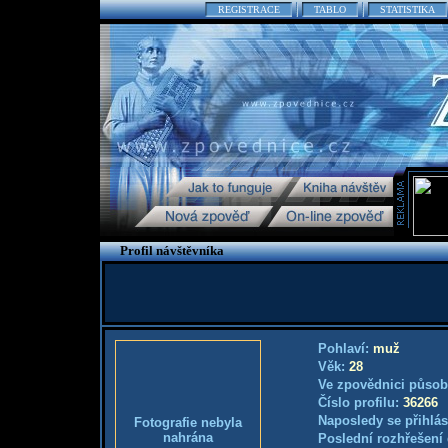
REGISTRACE
TABLO
STATISTIKA
Profil návštěvníka
Pohlaví:
muž
Věk:
28
Ve zpovědnici působ
Číslo profilu:
36266
Naposledy se přihlás
Fotografie nebyla
nahrána
Poslední rozhřešení 