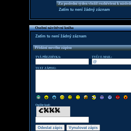
Za poslední týden vložil rozhřešení k násle
Zatím tu není žádný záznam
Osobní návštěvní kniha
Zatím tu není žádný záznam
Přidání nového zápisu
TVÁ PŘEZDÍVKA:
TVŮJ E-MAIL:
TEXT ZÁPISU:
Opište kod: