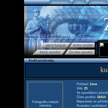
REGISTRACE
TABLO
STATISTIKA
Profil návštěvníka
ku
Pohlaví:
žena
Věk:
25
Ve zpovědnici působ
Číslo profilu:
26414
Naposledy se přihlás
Fotografie nebyla
nahrána
Poslední rozhřešení 