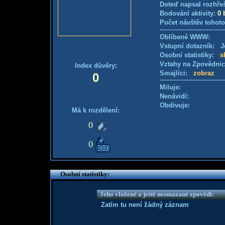
Doteď napsal rozhře
Bodování aktivity:
0 
Počet návštěv tohoto
Oblíbené WWW:
Vstupní dotazník: Je
Osobní statistiky:
s
Vztahy na Zpovědni
Index důvěry:
Smajlíci:
zobraz
0
Miluje:
Nenávidí:
Obdivuje:
Má k rozdělení:
0
0
Osobní statistiky:
Jeho vložené a ještě nesmazané zpovědi:
Zatím tu není žádný záznam