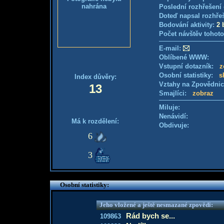
nahrána
Poslední rozhřešení 
Doteď napsal rozhře
Bodování aktivity:
2 
Počet návštěv tohoto
E-mail:
Oblíbené WWW:
Vstupní dotazník:
z
Osobní statistiky:
s
Index důvěry:
Vztahy na Zpovědni
13
Smajlíci:
zobraz
Miluje:
Nenávidí:
Má k rozdělení:
Obdivuje:
6
3
Osobní statistiky:
Jeho vložené a ještě nesmazané zpovědi:
Rád bych se...
109863