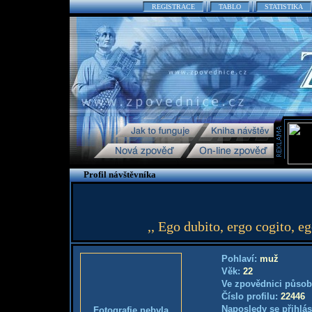
REGISTRACE
TABLO
STATISTIKA
Profil návštěvníka
,, Ego dubito, ergo cogito, e
Pohlaví:
muž
Věk:
22
Ve zpovědnici působ
Číslo profilu:
22446
Naposledy se přihlás
Fotografie nebyla