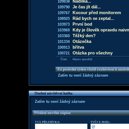
Nadílka...
109838
Je čas jít dál...
109790
Kocour před monitorem
109767
Rád bych se zeptal...
108925
První bod
103973
Kdy je člověk opravdu naivn
103969
Těžký den?
103360
Otázečka
101334
břitva
100913
Otázka pro všechny
100721
Číslo
Název zpovědi
Za poslední týden vložil rozhřešení k násle
Zatím tu není žádný záznam
Osobní návštěvní kniha
Zatím tu není žádný záznam
Přidání nového zápisu
TVÁ PŘEZDÍVKA:
TVŮJ E-MAIL: