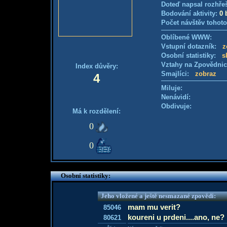
Doteď napsal rozhře
Bodování aktivity:
0 
Počet návštěv tohoto
Oblíbené WWW:
Vstupní dotazník:
z
Osobní statistiky:
s
Vztahy na Zpovědni
Index důvěry:
Smajlíci:
zobraz
4
Miluje:
Nenávidí:
Obdivuje:
Má k rozdělení:
0
0
Osobní statistiky:
Jeho vložené a ještě nesmazané zpovědi:
mam mu verit?
85046
koureni u prdeni....ano, ne?
80621