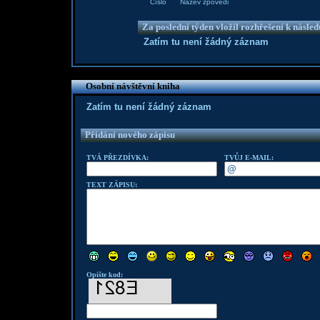
Číslo
Název zpovědi
Za poslední týden vložil rozhřešení k násle
Zatím tu není žádný záznam
Osobní návštěvní kniha
Zatím tu není žádný záznam
Přidání nového zápisu
TVÁ PŘEZDÍVKA:
TVŮJ E-MAIL:
TEXT ZÁPISU:
Opište kod: