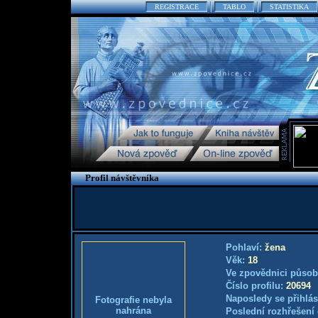
REGISTRACE
TABLO
STATISTIKA
Profil návštěvníka
Pohlaví:
žena
Věk:
18
Ve zpovědnici působ
Číslo profilu:
20694
Naposledy se přihlás
Fotografie nebyla
nahrána
Poslední rozhřešení 