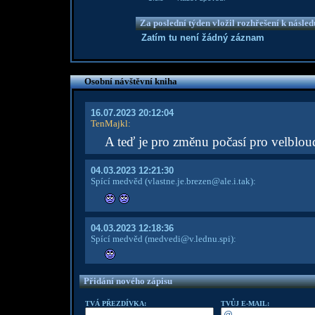
Za poslední týden vložil rozhřešení k násle
Zatím tu není žádný záznam
Osobní návštěvní kniha
16.07.2023 20:12:04
TenMajkl
:
A teď je pro změnu počasí pro velblo
04.03.2023 12:21:30
Spící medvěd
(vlastne.je.brezen@ale.i.tak)
:
04.03.2023 12:18:36
Spící medvěd
(medvedi@v.lednu.spi)
:
Přidání nového zápisu
TVÁ PŘEZDÍVKA:
TVŮJ E-MAIL: