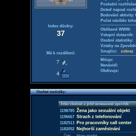
Poslední rozhřešen
Doteď napsal rozh
Bodování aktivity:
Počet návštěv toho
Index důvěry:
Oblíbené WWW:
37
Vstupní dotazník: 
Osobní statistiky
Vztahy na Zpověd
Smajlíci:
zobraz
Má k rozdělení:
Miluje:
7
Nenávidí:
Obdivuje:
4
Osobní statistiky:
Jeho vložené a ještě nesmazané zpovědi:
Žena jako sexuální objekt
1198785
Strach z telefonování
1196667
Pro pracovníky call center
1182513
Nejhorší zaměstnání
1182052
Číslo
Název zpovědi