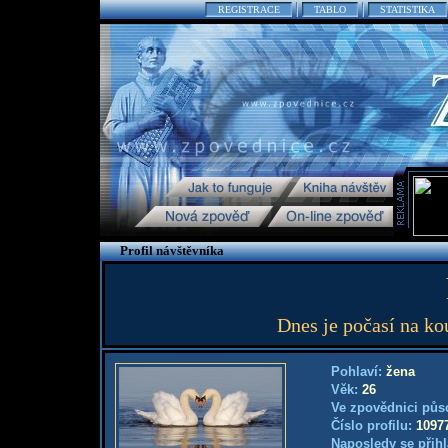
REGISTRACE
TABLO
STATISTIKA
Profil návštěvníka
Dnes je počasí na ko
Pohlaví:
žena
Věk:
26
Ve zpovědnici půs
Číslo profilu:
1097
Naposledy se přihl