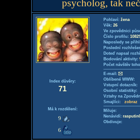
psycholog, tak ne
Pohlaví:
žena
Věk:
26
Ve zpovědnici půs
Číslo profilu:
1082
Naposledy se přihl
Poslední rozhřešen
Doteď napsal rozh
Bodování aktivity:
Počet návštěv toho
E-mail:
Oblíbené WWW:
Index důvěry:
Vstupní dotazník
71
Osobní statistiky
Vztahy na Zpověd
Smajlíci:
zobraz
Má k rozdělení:
Miluje:
Nenávidí:
rasputin
9
Obdivuje:
6