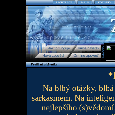
REGISTRACE
TABLO
STATISTIKA
Profil návštěvníka
*
Na blbý otázky, blbá
sarkasmem. Na intelige
nejlepšího (s)vědomí