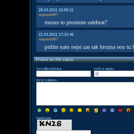
28.03.2011 22:09:31
rasputin007
:
muzes to prosimte odebrat?
21.03.2011 17:31:46
rasputin007
:
prdim nato nejsi zas tak hrozna sou tu h
Přidání nového zápisu
TVÁ PŘEZDÍVKA:
TVŮJ E-MAIL:
TEXT ZÁPISU:
Opište kod: