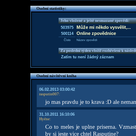
Osobní statistiky:
Jeho vložené a ještě nesmazané zpovědi:
Může mi někdo vysvělit,...
503975
Online zpovědnice
500114
Číslo
Název zpovědi
Za poslední týden vložil rozhřešení k násle
Zatím tu není žádný záznam
Osobní návštěvní kniha
06.02.2013 03:00:42
rasputin007
:
jo mas pravdu je to krava :D ale nema
31.10.2011 16:10:06
Hyéne
:
Co to meles je uplne priserna. Vzmas
by si jeste vice chtel Rasputine?