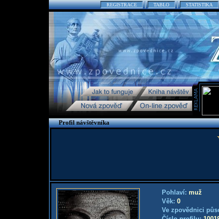
REGISTRACE
TABLO
STATISTIKA
Profil návštěvníka
Pohlaví:
muž
Věk:
0
Ve zpovědnici půs
Číslo profilu:
1001