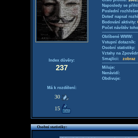
Naposledy se přihl
Poslední rozhřešen
Doteď napsal rozh
Bodování aktivity:
Počet návštěv toho
Oblíbené WWW:
Vstupní dotazník
Osobní statistiky
Vztahy na Zpověd
Smajlíci:
zobraz
Index důvěry:
237
Miluje:
Nenávidí:
Obdivuje:
Má k rozdělení:
30
15
Osobní statistiky: