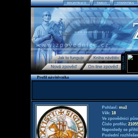
REGISTRACE
TABLO
STATISTIKA
Profil návštěvníka
Pohlaví:
muž
Věk:
18
Ve zpovědnici půs
Číslo profilu:
2105
Naposledy se přihl
Poslední rozhřešen