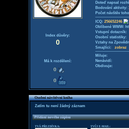
Doteď napsal rozh
Bodování aktivity:
Počet návštěv toho
ICQ:
256652246
Oblíbené WWW: htt
Vstupní dotazník
Index důvěry:
Osobní statistiky
0
Vztahy na Zpověd
Smajlíci:
zobraz
Miluje:
Nenávidí:
Má k rozdělení:
Obdivuje:
0
0
Osobní návštěvní kniha
Zatím tu není žádný záznam
Přidání nového zápisu
TVÁ PŘEZDÍVKA:
TVŮJ E-MAIL: