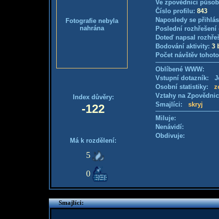
Ve zpovědnici působ
Číslo profilu:
843
Naposledy se přihlás
Fotografie nebyla
nahrána
Poslední rozhřešení 
Doteď napsal rozhře
Bodování aktivity:
3 
Počet návštěv tohoto
Oblíbené WWW:
Vstupní dotazník: Je
Osobní statistiky:
z
Vztahy na Zpovědni
Index důvěry:
Smajlíci:
skryj
-122
Miluje:
Nenávidí:
Obdivuje:
Má k rozdělení:
5
0
Smajlíci: