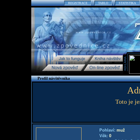
REGISTRACE
TABLO
STATISTIKA
Profil návštěvníka
Adm
Toto je j
Pohlaví:
muž
Věk:
0