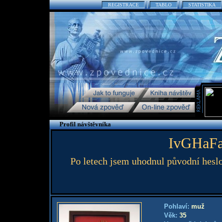
REGISTRACE
TABLO
STATISTIKA
Profil návštěvníka
IvGHaF
Po letech jsem uhodnul původní hesl
Pohlaví:
muž
Věk:
35