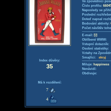
Ve zpovědnici půs
Číslo profilu:
6604
Naposledy se přihl
Poslední rozhřešen
Doteď napsal rozh
Bodování aktivity:
Počet návštěv toho
E-mail:
Oblíbené WWW:
Vstupní dotazník: 
Osobní statistiky
Vztahy na Zpověd
Smajlíci:
skryj
Index důvěry:
Miluje:
happiness
35
Nenávidí:
Obdivuje:
Má k rozdělení:
7
4