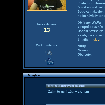
Poslední rozhřešen
Doteď napsal rozh
Bodování aktivity:
Počet návštěv toho
Oblíbené WWW:
Index důvěry:
Vstupní dotazník
13
Osobní statistiky
Vztahy na Zpověd
Smajlíci:
skryj
Má k rozdělení:
Miluje:
Nenávidí:
0
Obdivuje:
0
Smajlíci:
Jeho zaregistrovaní smajlíci:
Zatím tu není žádný záznam