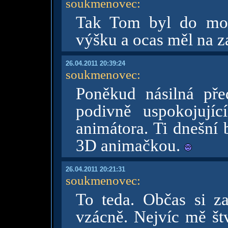
soukmenovec
:
Tak Tom byl do mod
výšku a ocas měl na z
26.04.2011 20:39:24
soukmenovec
:
Poněkud násilná pře
podivně uspokojujíc
animátora. Ti dnešní 
3D animačkou.
26.04.2011 20:21:31
soukmenovec
:
To teda. Občas si z
vzácně. Nejvíc mě št