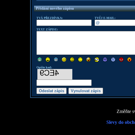
Přidání nového zápisu
TVÁ PŘEZDÍVKA:
TVŮJ E-MAIL:
TEXT ZÁPISU:
Opište kod:
Změňte sv
Slevy do obch