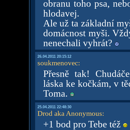
obranu toho psa, nebo
hlodavej.
Ale už ta základní my
domácnost myši. Vždy
nenechali vyhrát?
26.04.2011 20:15:12
soukmenovec
:
Přesně tak! Chudáč
láska ke kočkám, v tě
Toma.
25.04.2011 22:48:30
Drod aka Anonymous
:
+1 bod pro Tebe též