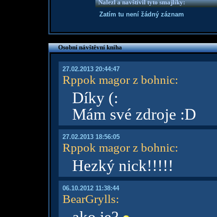
Nalezl a navštívil tyto smajlíky:
Zatím tu není žádný záznam
Osobní návštěvní kniha
27.02.2013 20:44:47
Rppok magor z bohnic
:
Díky (:
Mám své zdroje :D
27.02.2013 18:56:05
Rppok magor z bohnic
:
Hezký nick!!!!!
06.10.2012 11:38:44
BearGrylls
: