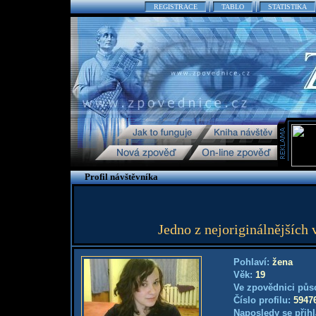
REGISTRACE
TABLO
STATISTIKA
Profil návštěvníka
Jedno z nejoriginálnějších 
Pohlaví:
žena
Věk:
19
Ve zpovědnici půs
Číslo profilu:
5947
Naposledy se přihl